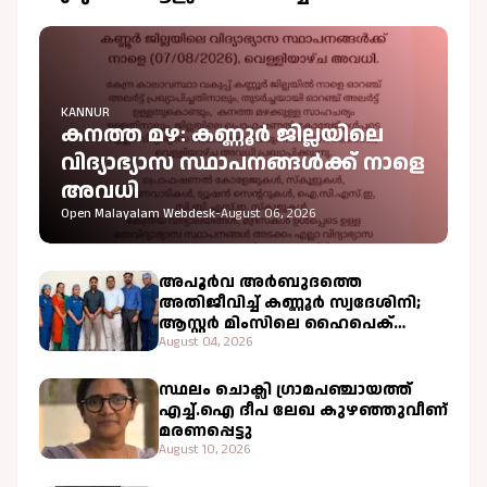
KANNUR
കനത്ത മഴ: കണ്ണൂർ ജില്ലയിലെ
വിദ്യാഭ്യാസ സ്ഥാപനങ്ങൾക്ക് നാളെ
അവധി
Open Malayalam Webdesk
-
August 06, 2026
അപൂർവ അർബുദത്തെ
അതിജീവിച്ച് കണ്ണൂർ സ്വദേശിനി;
ആസ്റ്റർ മിംസിലെ ഹൈപെക്
ചികിത്സ വിജയകരം
August 04, 2026
സ്ഥലം ചൊക്ലി ഗ്രാമപഞ്ചായത്ത്
എച്ച്.ഐ ദീപ ലേഖ കുഴഞ്ഞുവീണ്
മരണപ്പെട്ടു
August 10, 2026