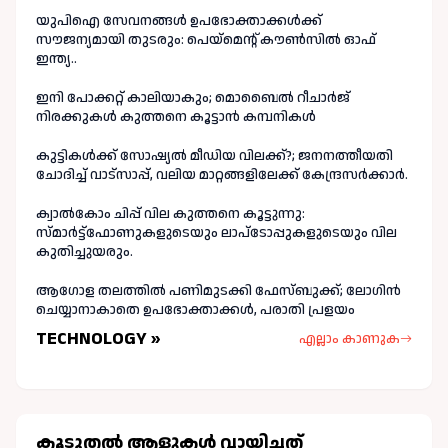
യുപിഐ സേവനങ്ങൾ ഉപഭോക്താക്കൾക്ക്
സൗജന്യമായി തുടരും: പെയ്മെന്റ് കൗൺസിൽ ഓഫ്
ഇന്ത്യ..
ഇനി പോക്കറ്റ് കാലിയാകും; മൊബൈൽ റീചാർജ്
നിരക്കുകൾ കുത്തനെ കൂട്ടാൻ കമ്പനികൾ
കുട്ടികൾക്ക് സോഷ്യൽ മീഡിയ വിലക്ക്?; ജനനത്തീയതി
ചോദിച്ച് വാട്‌സാപ്പ്, വലിയ മാറ്റങ്ങളിലേക്ക് കേന്ദ്രസർക്കാർ.
ക്വാൽകോം ചിപ്പ് വില കുത്തനെ കൂട്ടുന്നു:
സ്മാർട്ട്ഫോണുകളുടെയും ലാപ്ടോപ്പുകളുടെയും വില
കുതിച്ചുയരും.
ആഗോള തലത്തിൽ പണിമുടക്കി ഫേസ്ബുക്ക്; ലോഗിന്‍
ചെയ്യാനാകാതെ ഉപഭോക്താക്കള്‍, പരാതി പ്രളയം
TECHNOLOGY »
എല്ലാം കാണുക
കൂടുതല്‍ ആളുകള്‍ വായിച്ചത്