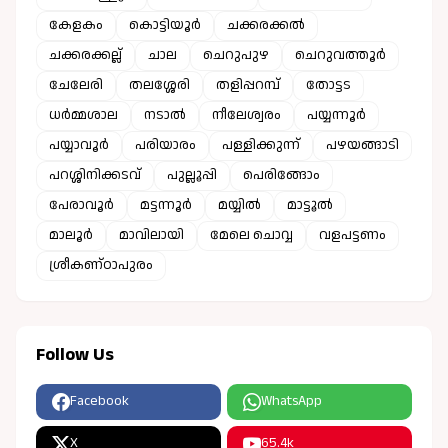
കേളകം
കൊട്ടിയൂർ
ചക്കരക്കൽ
ചക്കരക്കല്ല്
ചാല
ചെറുപുഴ
ചെറുവത്തൂർ
ചേലേരി
തലശ്ശേരി
തളിപ്പറമ്പ്
തോട്ടട
ധർമ്മശാല
നടാൽ
നീലേശ്വരം
പയ്യന്നൂർ
പയ്യാവൂർ
പരിയാരം
പള്ളിക്കുന്ന്
പഴയങ്ങാടി
പറശ്ശിനിക്കടവ്
പുല്ലൂപ്പി
പെരിങ്ങോം
പേരാവൂർ
മട്ടന്നൂർ
മയ്യിൽ
മാട്ടൂൽ
മാലൂർ
മാവിലായി
മേലെ ചൊവ്വ
വളപട്ടണം
ശ്രീകണ്ഠാപുരം
Follow Us
Facebook
WhatsApp
X
65.4k