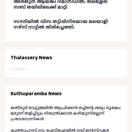
അർജുൻ ആയങ്കി റിമാൻഡിൽ; തലശ്ശേരി
സബ് ജയിലിലേക്ക് മാറ്റി.
സൗദിയിൽ വിസ തട്ടിപ്പിനിരയായ മലയാളി
നഴ്‌സ് നാട്ടിൽ തിരിച്ചെത്തി.
Thalassery News
Loading...
Kuthuparamba News
കതിരൂർ വേറ്റുമ്മലിൽ ആഫ്രിക്കൻ ഒച്ചിന്റെ ശല്യം രൂക്ഷം;
മരുന്ന് തളിച്ചിട്ടും നിയന്ത്രിക്കാൻ കഴിയുന്നില്ലെന്ന്
പ്രദേശവാസികൾ
കൂത്തുപറമ്പ് ഗവ. ഐടിഐയിൽ ഗസ്റ്റ് ഇൻസ്ട്രക്ടർ