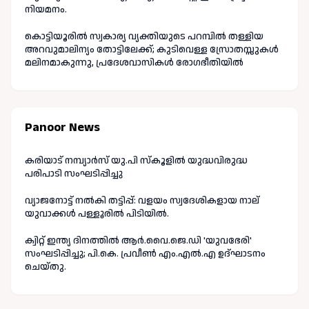
നിയമനം.
കൊട്ടിയൂരിൽ സ്വകാര്യ വ്യക്തിയുടെ പറമ്പിൽ തള്ളിയ
അറവുമാലിന്യം തോട്ടിലേക്ക്; കുടിവെള്ള സ്രോതസ്സുകൾ
മലിനമാകുന്നു, പ്രദേശവാസികൾ രോഗഭീതിയിൽ
Panoor News
കരിയാട് നമ്പ്യാർസ് യു.പി സ്കൂളിൽ യുദ്ധവിരുദ്ധ
പരിപാടി സംഘടിപ്പിച്ചു
വ്യാജനോട്ട് നൽകി തട്ടിപ്പ്: വളയം സ്വദേശികളായ നാല്
യുവാക്കൾ പള്ളൂരിൽ പിടിയിൽ.
ക്വിറ്റ് ഇന്ത്യ ദിനത്തിൽ ആർ.വൈ.ജെ.ഡി 'യുവഭേരി'
സംഘടിപ്പിച്ചു; പി.കെ. പ്രവീൺ എം.എൽ.എ ഉദ്ഘാടനം
ചെയ്തു.