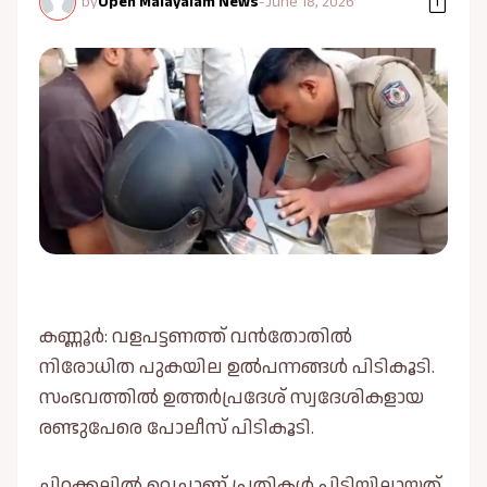
by
Open Malayalam News
-
June 18, 2026
കണ്ണൂർ: വളപട്ടണത്ത് വൻതോതില്‍
നിരോധിത പുകയില ഉല്‍പന്നങ്ങള്‍ പിടികൂടി.
സംഭവത്തില്‍ ഉത്തർപ്രദേശ് സ്വദേശികളായ
രണ്ടുപേരെ പോലീസ് പിടികൂടി.
ചിറക്കലില്‍ വെച്ചാണ് പ്രതികള്‍ പിടിയിലായത്.