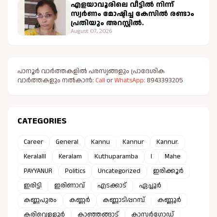
എളയാവൂരിലെ വീട്ടിൽ നിന്ന്
സ്വർണം മോഷ്ടിച്ച കേസിൽ രണ്ടാം
പ്രതിയും അറസ്റ്റിൽ.
August 07, 2026
പാനൂർ വാർത്തകളിൽ പരസ്യങ്ങളും പ്രാദേശിക
വാർത്തകളും നൽകാൻ:
Call
or
WhatsApp:
8943393205
CATEGORIES
Career
General
Kannu
Kannur
Kannur.
Keralalll
Keralam
Kuthuparamba
l
Mahe
PAYYANUR
Politics
Uncategorized
ഇരിക്കൂർ
ഇരിട്ടി
ഇരിണാവ്
എടക്കാട്
ഏച്ചൂർ
കണ്ണപുരം
കണ്ണർ
കണ്ണാടിപ്പറമ്പ്
കണ്ണൂർ
കരിവെള്ളൂർ
കാഞ്ഞങ്ങാട്
കാസർഗോഡ്