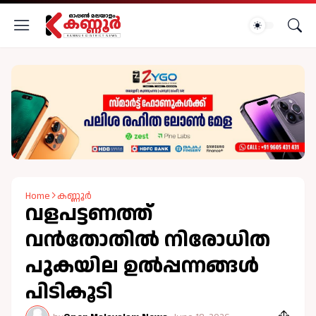
Home
കണ്ണൂർ
വളപട്ടണത്ത്
വൻതോതില്‍ നിരോധിത
പുകയില ഉല്‍പ്പന്നങ്ങള്‍
പിടികൂടി