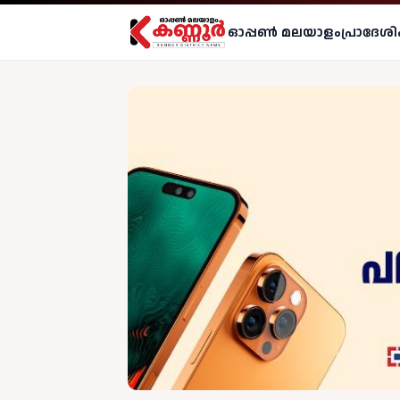
ഓപ്പണ്‍ മലയാളം
പ്രാദേശി