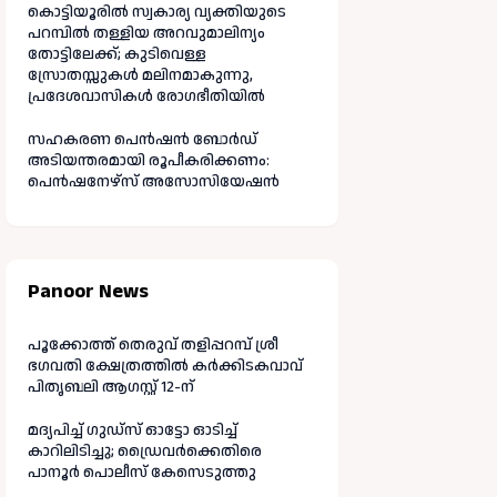
കൊട്ടിയൂരിൽ സ്വകാര്യ വ്യക്തിയുടെ
പറമ്പിൽ തള്ളിയ അറവുമാലിന്യം
തോട്ടിലേക്ക്; കുടിവെള്ള
സ്രോതസ്സുകൾ മലിനമാകുന്നു,
പ്രദേശവാസികൾ രോഗഭീതിയിൽ
സഹകരണ പെൻഷൻ ബോർഡ്
അടിയന്തരമായി രൂപീകരിക്കണം:
പെൻഷനേഴ്സ് അസോസിയേഷൻ
Panoor News
പൂക്കോത്ത് തെരുവ് തളിപ്പറമ്പ് ശ്രീ
ഭഗവതി ക്ഷേത്രത്തിൽ കർക്കിടകവാവ്
പിതൃബലി ആഗസ്റ്റ് 12-ന്
മദ്യപിച്ച് ഗുഡ്‌സ് ഓട്ടോ ഓടിച്ച്
കാറിലിടിച്ചു; ഡ്രൈവർക്കെതിരെ
പാനൂർ പൊലീസ് കേസെടുത്തു