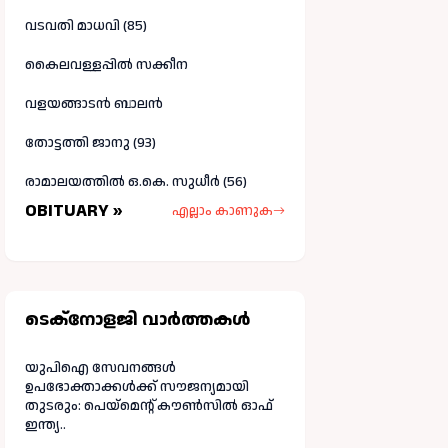
വടവതി മാധവി (85)
കൈലവള്ളപ്പിൽ സക്കീന
വളയങ്ങാടൻ ബാലൻ
തോട്ടത്തി ജാനു (93)
രാമാലയത്തിൽ ഒ.കെ. സുധീർ (56)
OBITUARY »
എല്ലാം കാണുക
ടെക്നോളജി വാർത്തകള്‍
യുപിഐ സേവനങ്ങൾ
ഉപഭോക്താക്കൾക്ക് സൗജന്യമായി
തുടരും: പെയ്മെന്റ് കൗൺസിൽ ഓഫ്
ഇന്ത്യ..