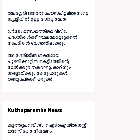
തലശ്ശേരി ജനറൽ ഹോസ്പിറ്റലിൽ നാളെ
ഡ്യൂട്ടിയിൽ ഉള്ള ഡോക്ടർമാർ
ധർമടം മണ്ഡലത്തിലെ വിവിധ
പദ്ധതികൾക്ക് സ്ഥലമേറ്റെടുക്കൽ
നടപടികൾ വേഗത്തിലാക്കും
തലശേരിയിൽ ശക്തമായ
ചുഴലിക്കാറ്റിൽ കെട്ടിടത്തിന്റെ
മേൽക്കൂര തകർന്നു: കാറിനും
ഓട്ടോയ്ക്കും കേടുപാടുകൾ,
രണ്ടുപേർക്ക് പരുക്ക്
Kuthuparamba News
കൂത്തുപറമ്പ് ഗവ. ഐടിഐയിൽ ഗസ്റ്റ്
ഇൻസ്ട്രക്ടർ നിയമനം.