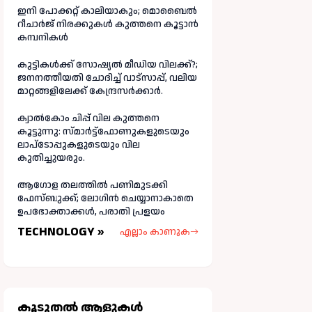
ഇനി പോക്കറ്റ് കാലിയാകും; മൊബൈൽ
റീചാർജ് നിരക്കുകൾ കുത്തനെ കൂട്ടാൻ
കമ്പനികൾ
കുട്ടികൾക്ക് സോഷ്യൽ മീഡിയ വിലക്ക്?;
ജനനത്തീയതി ചോദിച്ച് വാട്‌സാപ്പ്, വലിയ
മാറ്റങ്ങളിലേക്ക് കേന്ദ്രസർക്കാർ.
ക്വാൽകോം ചിപ്പ് വില കുത്തനെ
കൂട്ടുന്നു: സ്മാർട്ട്ഫോണുകളുടെയും
ലാപ്ടോപ്പുകളുടെയും വില
കുതിച്ചുയരും.
ആഗോള തലത്തിൽ പണിമുടക്കി
ഫേസ്ബുക്ക്; ലോഗിന്‍ ചെയ്യാനാകാതെ
ഉപഭോക്താക്കള്‍, പരാതി പ്രളയം
TECHNOLOGY »
എല്ലാം കാണുക
കൂടുതല്‍ ആളുകള്‍