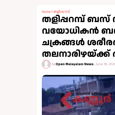
Home
തളിപ്പറമ്പ്
തളിപ്പറമ്പ് ബസ് സ
വയോധികൻ ബസിനട
ചക്രങ്ങള്‍ ശരീ
തലനാരിഴയ്ക്ക് 
by
Open Malayalam News
-
June 18, 202