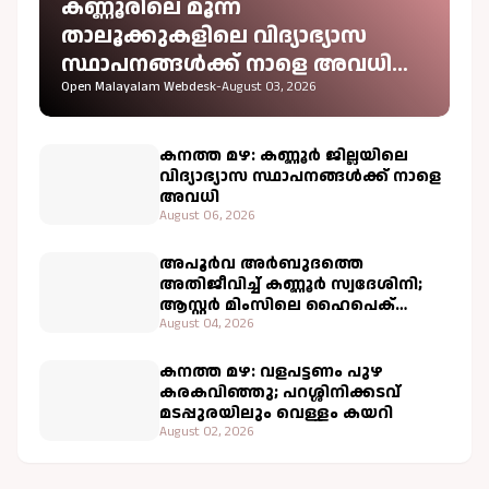
കണ്ണൂരിലെ മൂന്ന്
താലൂക്കുകളിലെ വിദ്യാഭ്യാസ
സ്ഥാപനങ്ങൾക്ക് നാളെ അവധി
പ്രഖ്യാപിച്ചു
Open Malayalam Webdesk
-
August 03, 2026
കനത്ത മഴ: കണ്ണൂർ ജില്ലയിലെ
വിദ്യാഭ്യാസ സ്ഥാപനങ്ങൾക്ക് നാളെ
അവധി
August 06, 2026
അപൂർവ അർബുദത്തെ
അതിജീവിച്ച് കണ്ണൂർ സ്വദേശിനി;
ആസ്റ്റർ മിംസിലെ ഹൈപെക്
ചികിത്സ വിജയകരം
August 04, 2026
കനത്ത മഴ: വളപട്ടണം പുഴ
കരകവിഞ്ഞു; പറശ്ശിനിക്കടവ്
മടപ്പുരയിലും വെള്ളം കയറി
August 02, 2026