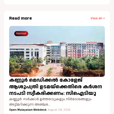
Read more
View all
Kannur
കണ്ണൂർ മെഡിക്കൽ കോളേജ്
ആശുപത്രി ഉടമയ്ക്കെതിരെ കർശന
നടപടി സ്വീകരിക്കണം: സിഐടിയു
കണ്ണൂർ: സർക്കാർ ഉത്തരവുകളും നിർദേശങ്ങളും
അട്ടിമറിക്കുന്ന അഞ്ചര…
Open Malayalam Webdesk
-
August 08, 2026