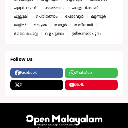
പള്ളിക്കുന്ന്
പഴയങ്ങാടി
പറശ്ശിനിക്കടവ്
പുല്ലൂപ്പി
പെരിങ്ങോം
പേരാവൂർ
മട്ടന്നൂർ
മയ്യിൽ
മാട്ടൂൽ
മാലൂർ
മാവിലായി
മേലെ ചൊവ്വ
വളപട്ടണം
ശ്രീകണ്ഠാപുരം
Follow Us
Facebook
WhatsApp
X
65.4k