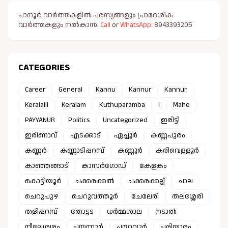
പാനൂർ വാർത്തകളിൽ പരസ്യങ്ങളും പ്രാദേശിക
വാർത്തകളും നൽകാൻ:
Call
or
WhatsApp:
8943393205
CATEGORIES
Career
General
Kannu
Kannur
Kannur.
Keralalll
Keralam
Kuthuparamba
l
Mahe
PAYYANUR
Politics
Uncategorized
ഇരിട്ടി
ഇരിണാവ്
എടക്കാട്
ഏച്ചൂർ
കണ്ണപുരം
കണ്ണർ
കണ്ണാടിപ്പറമ്പ്
കണ്ണൂർ
കരിവെള്ളൂർ
കാഞ്ഞങ്ങാട്
കാസർഗോഡ്
കേളകം
കൊട്ടിയൂർ
ചക്കരക്കൽ
ചക്കരക്കല്ല്
ചാല
ചെറുപുഴ
ചെറുവത്തൂർ
ചേലേരി
തലശ്ശേരി
തളിപ്പറമ്പ്
തോട്ടട
ധർമ്മശാല
നടാൽ
നീലേശ്വരം
പയ്യന്നൂർ
പയ്യാവൂർ
പരിയാരം