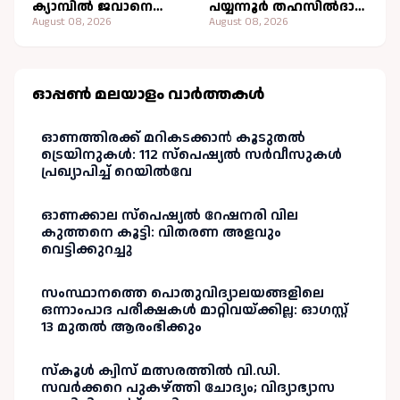
ക്യാമ്പിൽ ജവാനെ
പയ്യന്നൂർ തഹസിൽദാർ
മരിച്ച നിലയിൽ
August 08, 2026
പണം
August 08, 2026
കണ്ടെത്തി
ആവശ്യപ്പെട്ടതായി
ആരോപണം;
കളക്ടർക്ക് പരാതി
നൽകും
ഓപ്പണ്‍ മലയാളം വാർത്തകള്‍
ഓണത്തിരക്ക് മറികടക്കാൻ കൂടുതൽ
ട്രെയിനുകൾ: 112 സ്പെഷ്യൽ സർവീസുകൾ
പ്രഖ്യാപിച്ച് റെയിൽവേ
ഓണക്കാല സ്പെഷ്യൽ റേഷനരി വില
കുത്തനെ കൂട്ടി: വിതരണ അളവും
വെട്ടിക്കുറച്ചു
സംസ്ഥാനത്തെ പൊതുവിദ്യാലയങ്ങളിലെ
ഒന്നാംപാദ പരീക്ഷകൾ മാറ്റിവയ്ക്കില്ല: ഓഗസ്റ്റ്
13 മുതൽ ആരംഭിക്കും
സ്‌കൂൾ ക്വിസ് മത്സരത്തിൽ വി.ഡി.
സവർക്കറെ പുകഴ്ത്തി ചോദ്യം; വിദ്യാഭ്യാസ