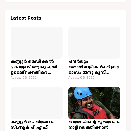
Latest Posts
കണ്ണൂർ മെഡിക്കൽ
പവർലൂം
കോളേജ് ആശുപത്രി
തൊഴിലാളികൾക്ക് ഈ
ഉടമയ്ക്കെതിരെ
മാസം 22നു മുമ്പ്
കർശന നടപടി
August 08, 2026
ബോണസ് നൽകാൻ
August 08, 2026
സ്വീകരിക്കണം:
തീരുമാനം
സിഐടിയു
കണ്ണൂർ പെരിങ്ങോം
രാജേഷിന്റെ മൃതദേഹം
സി.ആർ.പി.എഫ്
നാട്ടിലെത്തിക്കാൻ