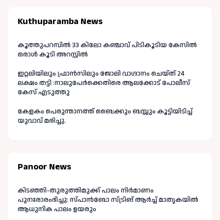
Kuthuparamba News
കൂത്തുപറമ്പിൽ 33 കിലോ കഞ്ചാവ് പിടികൂടിയ കേസിൽ
ഒരാൾ കൂടി അറസ്റ്റിൽ
ഇറ്റലിയിലും ഫ്രാൻസിലും ജോലി വാഗ്ദാനം ചെയ്ത് 24
ലക്ഷം തട്ടി :നാലുപേർക്കെതിരെ ആലക്കോട് പോലീസ്
കേസ് എടുത്തു
കേളകം പെരുന്താനത്ത് ബൈക്കും ബസ്സും കൂട്ടിയിടിച്ച്
യുവാവ് മരിച്ചു.
Panoor News
കിടഞ്ഞി-തുരുത്തിമുക്ക് പാലം നിർമാണം
പുനഃരാരംഭിച്ചു: സ്പാൻബോ സ്ട്രിങ് ആർച്ച് മാതൃകയിൽ
ആധുനിക പാലം ഉയരും