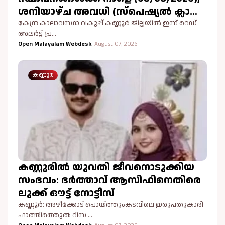
ശനിയാഴ്ച അവധി (സ്പെഷ്യൽ ക്ലാസ്
ഉൾപ്പെടെ നടക്കുന്ന സാഹചര്യത്തിൽ).
കേന്ദ്ര കാലാവസ്ഥാ വകുപ്പ് കണ്ണൂർ ജില്ലയിൽ ഇന്ന് റെഡ്
അലർട്ട് പ്ര…
Open Malayalam Webdesk
-
August 07, 2026
കണ്ണൂർ
കണ്ണൂരിൽ യുവതി ജീവനൊടുക്കിയ
സംഭവം: ഭർത്താവ് ആസിഫിനെതിരെ
ലുക്ക് ഔട്ട് നോട്ടീസ്
കണ്ണൂർ: അഴീക്കോട് പൊയ്ത്തുംകടവിലെ ഇരുപതുകാരി
ഫാത്തിമത്തുൽ റിസ …