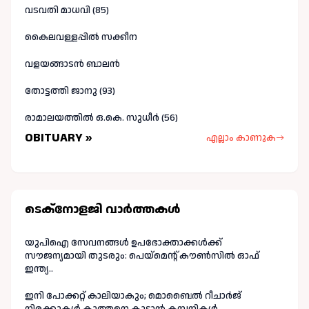
വടവതി മാധവി (85)
കൈലവള്ളപ്പിൽ സക്കീന
വളയങ്ങാടൻ ബാലൻ
തോട്ടത്തി ജാനു (93)
രാമാലയത്തിൽ ഒ.കെ. സുധീർ (56)
OBITUARY »
എല്ലാം കാണുക
ടെക്നോളജി വാർത്തകള്‍
യുപിഐ സേവനങ്ങൾ ഉപഭോക്താക്കൾക്ക്
സൗജന്യമായി തുടരും: പെയ്മെന്റ് കൗൺസിൽ ഓഫ്
ഇന്ത്യ..
ഇനി പോക്കറ്റ് കാലിയാകും; മൊബൈൽ റീചാർജ്
നിരക്കുകൾ കുത്തനെ കൂട്ടാൻ കമ്പനികൾ