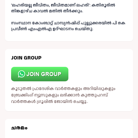
'ലഹരിയല്ല ജീവിതം, ജീവിതമാണ് ലഹരി': കതിരൂരിൽ
തിങ്കളാഴ്ച കാവൽ മതിൽ തീർക്കും.
സംസ്ഥാന കോംബാറ്റ് ചാമ്പ്യൻഷിപ്പ് പുല്ലൂക്കരയിൽ പി കെ
പ്രവീൺ എംഎൽഎ ഉദ്ഘാടനം ചെയ്തു.
JOIN GROUP
കൂടുതൽ പ്രാദേശിക വാർത്തകളും അറിയിപ്പുകളും
ബ്രേക്കിംഗ് ന്യൂസുകളും ലഭിക്കാൻ കുത്തുപറമ്പ്
വാർത്തകൾ ഗ്രൂപ്പിൽ ജോയിൻ ചെയ്യൂ..
ചരമം