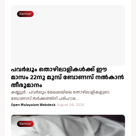
Kannur
പവർലൂം തൊഴിലാളികൾക്ക് ഈ
മാസം 22നു മുമ്പ് ബോണസ് നൽകാൻ
തീരുമാനം
കണ്ണൂർ : പവർലൂം മേഖലയിലെ തൊഴിലാളികളുടെ
ബോണസ് തർക്കത്തിന് പരിഹാര…
Open Malayalam Webdesk
-
August 08, 2026
Kannur