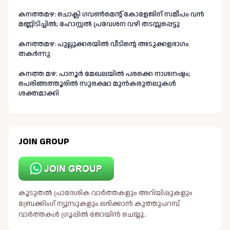
കനത്തമഴ: ചൊക്ലി ഗവൺമെന്റ് കോളേജിന് സമീപം വൻ
മണ്ണിടിച്ചിൽ; ഹോസ്റ്റൽ പ്രവേശന വഴി തടസ്സപ്പെട്ടു
കനത്തമഴ: പുല്ലൂക്കരയിൽ വീടിന്റെ അടുക്കളഭാഗം
തകർന്നു
കനത്ത മഴ: പാനൂർ മേഖലയിൽ പരക്കെ നാശനഷ്ടം;
പെരിങ്ങത്തൂരിൽ സുരക്ഷാ മുൻകരുതലുകൾ
ശക്തമാക്കി
JOIN GROUP
കൂടുതൽ പ്രാദേശിക വാർത്തകളും അറിയിപ്പുകളും
ബ്രേക്കിംഗ് ന്യൂസുകളും ലഭിക്കാൻ കുത്തുപറമ്പ്
വാർത്തകൾ ഗ്രൂപ്പിൽ ജോയിൻ ചെയ്യൂ..