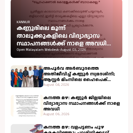
KANNUR
കണ്ണൂരിലെ മൂന്ന്
താലൂക്കുകളിലെ വിദ്യാഭ്യാസ
സ്ഥാപനങ്ങൾക്ക് നാളെ അവധി
പ്രഖ്യാപിച്ചു
Open Malayalam Webdesk
-
August 03, 2026
അപൂർവ അർബുദത്തെ
അതിജീവിച്ച് കണ്ണൂർ സ്വദേശിനി;
ആസ്റ്റർ മിംസിലെ ഹൈപെക്
ചികിത്സ വിജയകരം
August 04, 2026
കനത്ത മഴ: കണ്ണൂർ ജില്ലയിലെ
വിദ്യാഭ്യാസ സ്ഥാപനങ്ങൾക്ക് നാളെ
അവധി
August 06, 2026
കനത്ത മഴ: വളപട്ടണം പുഴ
കരകവിഞ്ഞു; പറശ്ശിനിക്കടവ്