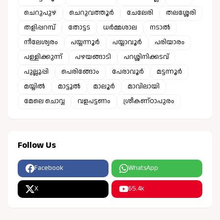
ചെറുപുഴ
ചെറുവത്തൂർ
ചേലേരി
തലശ്ശേരി
തളിപ്പറമ്പ്
തോട്ടട
ധർമ്മശാല
നടാൽ
നീലേശ്വരം
പയ്യന്നൂർ
പയ്യാവൂർ
പരിയാരം
പള്ളിക്കുന്ന്
പഴയങ്ങാടി
പറശ്ശിനിക്കടവ്
പുല്ലൂപ്പി
പെരിങ്ങോം
പേരാവൂർ
മട്ടന്നൂർ
മയ്യിൽ
മാട്ടൂൽ
മാലൂർ
മാവിലായി
മേലെ ചൊവ്വ
വളപട്ടണം
ശ്രീകണ്ഠാപുരം
Follow Us
Facebook
WhatsApp
X
65.4k