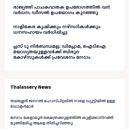
രാജ്യത്ത് പാചകവാതക ഉപഭോഗത്തിൽ വൻ
വർധന; ഡീസൽ ഉപയോഗം കുറഞ്ഞു
നാളികേര കൃഷിക്കും നഴ്സറികൾക്കും
ധനസഹായം വർധിപ്പിച്ചു
പ്ലസ് ടു നിർബന്ധമല്ല; ഡിപ്ലോമ, ഐടിഐ
യോഗ്യതയുള്ളവർക്ക് ബിരുദ
കോഴ്‌സുകൾക്ക് പ്രവേശനം നേടാം
Thalassery News
തലശ്ശേരി ജനറൽ ഹോസ്പിറ്റലിൽ നാളെ ഡ്യൂട്ടിയിൽ ഉള്ള
ഡോക്ടർമാർ
മമ്പറം കേളാലൂർ ക്ഷേത്രക്കുളത്തിൽ കുളിക്കാനിറങ്ങി
മുങ്ങിമരിച്ച ആളെ തിരിച്ചറിഞ്ഞു