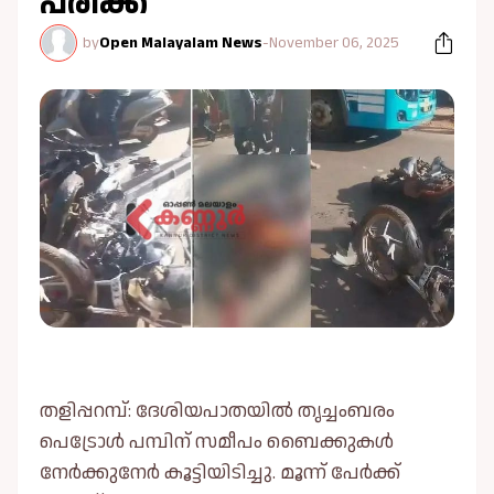
പരിക്ക്
by
Open Malayalam News
-
November 06, 2025
തളിപ്പറമ്പ്: ദേശിയപാതയില്‍ തൃച്ചംബരം
പെട്രോള്‍ പമ്പിന് സമീപം ബൈക്കുകള്‍
നേർക്കുനേർ കൂട്ടിയിടിച്ചു. മൂന്ന് പേർക്ക്