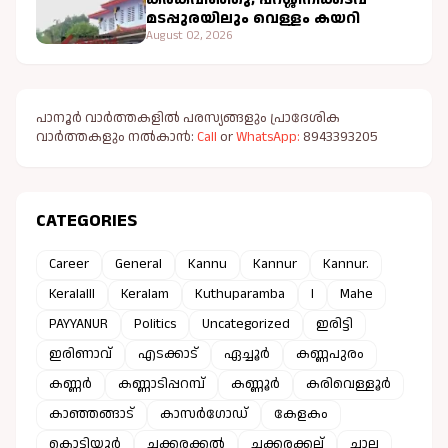
മടപ്പുരയിലും വെള്ളം കയറി
August 02, 2026
പാനൂർ വാർത്തകളിൽ പരസ്യങ്ങളും പ്രാദേശിക
വാർത്തകളും നൽകാൻ:
Call
or
WhatsApp:
8943393205
CATEGORIES
Career
General
Kannu
Kannur
Kannur.
Keralalll
Keralam
Kuthuparamba
l
Mahe
PAYYANUR
Politics
Uncategorized
ഇരിട്ടി
ഇരിണാവ്
എടക്കാട്
ഏച്ചൂർ
കണ്ണപുരം
കണ്ണർ
കണ്ണാടിപ്പറമ്പ്
കണ്ണൂർ
കരിവെള്ളൂർ
കാഞ്ഞങ്ങാട്
കാസർഗോഡ്
കേളകം
കൊട്ടിയൂർ
ചക്കരക്കൽ
ചക്കരക്കല്ല്
ചാല