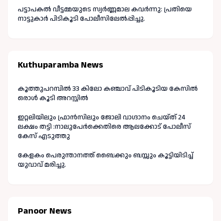
പട്ടാപകൽ വീട്ടമ്മയുടെ സ്വർണ്ണമാല കവർന്നു: പ്രതിയെ
നാട്ടുകാർ പിടികൂടി പോലീസിലേൽപ്പിച്ചു.
Kuthuparamba News
കൂത്തുപറമ്പിൽ 33 കിലോ കഞ്ചാവ് പിടികൂടിയ കേസിൽ
ഒരാൾ കൂടി അറസ്റ്റിൽ
ഇറ്റലിയിലും ഫ്രാൻസിലും ജോലി വാഗ്ദാനം ചെയ്ത് 24
ലക്ഷം തട്ടി :നാലുപേർക്കെതിരെ ആലക്കോട് പോലീസ്
കേസ് എടുത്തു
കേളകം പെരുന്താനത്ത് ബൈക്കും ബസ്സും കൂട്ടിയിടിച്ച്
യുവാവ് മരിച്ചു.
Panoor News