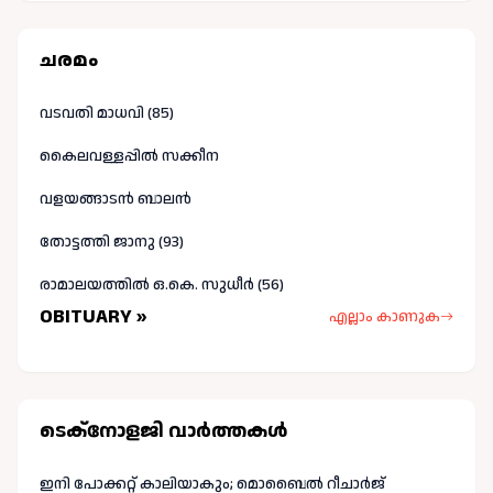
ചരമം
വടവതി മാധവി (85)
കൈലവള്ളപ്പിൽ സക്കീന
വളയങ്ങാടൻ ബാലൻ
തോട്ടത്തി ജാനു (93)
രാമാലയത്തിൽ ഒ.കെ. സുധീർ (56)
OBITUARY »
എല്ലാം കാണുക
ടെക്നോളജി വാർത്തകള്‍
ഇനി പോക്കറ്റ് കാലിയാകും; മൊബൈൽ റീചാർജ്