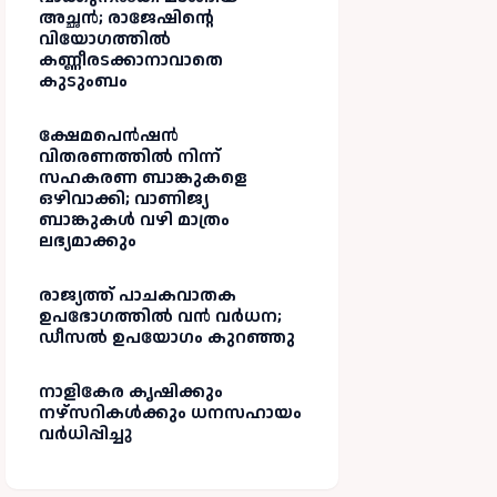
അച്ഛൻ; രാജേഷിന്റെ
വിയോഗത്തിൽ
കണ്ണീരടക്കാനാവാതെ
കുടുംബം
ക്ഷേമപെൻഷൻ
വിതരണത്തിൽ നിന്ന്
സഹകരണ ബാങ്കുകളെ
ഒഴിവാക്കി; വാണിജ്യ
ബാങ്കുകൾ വഴി മാത്രം
ലഭ്യമാക്കും
രാജ്യത്ത് പാചകവാതക
ഉപഭോഗത്തിൽ വൻ വർധന;
ഡീസൽ ഉപയോഗം കുറഞ്ഞു
നാളികേര കൃഷിക്കും
നഴ്സറികൾക്കും ധനസഹായം
വർധിപ്പിച്ചു