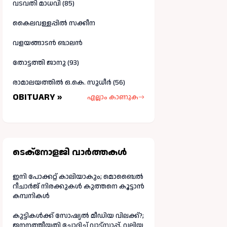
വടവതി മാധവി (85)
കൈലവള്ളപ്പിൽ സക്കീന
വളയങ്ങാടൻ ബാലൻ
തോട്ടത്തി ജാനു (93)
രാമാലയത്തിൽ ഒ.കെ. സുധീർ (56)
OBITUARY »
എല്ലാം കാണുക
ടെക്നോളജി വാർത്തകള്‍
ഇനി പോക്കറ്റ് കാലിയാകും; മൊബൈൽ
റീചാർജ് നിരക്കുകൾ കുത്തനെ കൂട്ടാൻ
കമ്പനികൾ
കുട്ടികൾക്ക് സോഷ്യൽ മീഡിയ വിലക്ക്?;
ജനനത്തീയതി ചോദിച്ച് വാട്‌സാപ്പ്, വലിയ