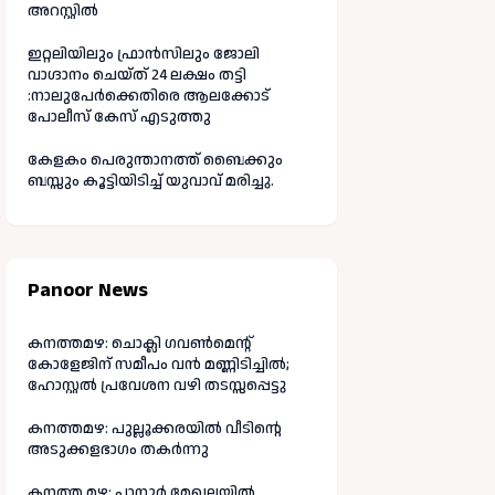
അറസ്റ്റിൽ
ഇറ്റലിയിലും ഫ്രാൻസിലും ജോലി
വാഗ്ദാനം ചെയ്ത് 24 ലക്ഷം തട്ടി
:നാലുപേർക്കെതിരെ ആലക്കോട്
പോലീസ് കേസ് എടുത്തു
കേളകം പെരുന്താനത്ത് ബൈക്കും
ബസ്സും കൂട്ടിയിടിച്ച് യുവാവ് മരിച്ചു.
Panoor News
കനത്തമഴ: ചൊക്ലി ഗവൺമെന്റ്
കോളേജിന് സമീപം വൻ മണ്ണിടിച്ചിൽ;
ഹോസ്റ്റൽ പ്രവേശന വഴി തടസ്സപ്പെട്ടു
കനത്തമഴ: പുല്ലൂക്കരയിൽ വീടിന്റെ
അടുക്കളഭാഗം തകർന്നു
കനത്ത മഴ: പാനൂർ മേഖലയിൽ