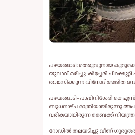
പഴയങ്ങാടി: തെരുവുനായ കുറുകെ ചാ
യുവാവ് മരിച്ചു. കീച്ചേരി ചിറക്ക
താമസിക്കുന്ന വിനോദ് അജിത ദമ്പ
പഴയങ്ങാടി- പാപ്പിനിശേരി കെഎസ്
ബുധനാഴ്ച രാത്രിയായിരുന്നു അപകടം
വരികയായിരുന്ന ബൈക്ക് നിയന്ത്ര
റോഡില്‍ തലയടിച്ചു വീണ് ഗുരുതര