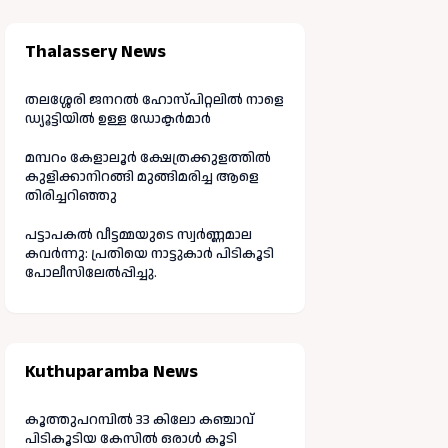
Thalassery News
തലശ്ശേരി ജനറൽ ഹോസ്പിറ്റലിൽ നാളെ
ഡ്യൂട്ടിയിൽ ഉള്ള ഡോക്ടർമാർ
മമ്പറം കേളാലൂർ ക്ഷേത്രക്കുളത്തിൽ
കുളിക്കാനിറങ്ങി മുങ്ങിമരിച്ച ആളെ
തിരിച്ചറിഞ്ഞു
പട്ടാപകൽ വീട്ടമ്മയുടെ സ്വർണ്ണമാല
കവർന്നു: പ്രതിയെ നാട്ടുകാർ പിടികൂടി
പോലീസിലേൽപ്പിച്ചു.
Kuthuparamba News
കൂത്തുപറമ്പിൽ 33 കിലോ കഞ്ചാവ്
പിടികൂടിയ കേസിൽ ഒരാൾ കൂടി