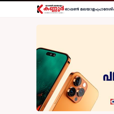
ഓപ്പണ്‍ മലയാളം
പ്രാദേശി