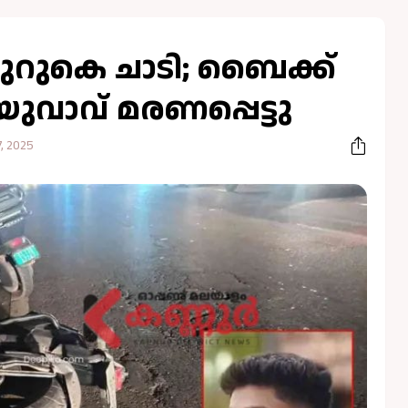
റുകെ ചാടി; ബൈക്ക്
 യുവാവ് മരണപ്പെട്ടു
, 2025