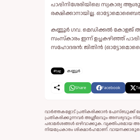
പാപ്പിനിശേരിയിലെ സ്വകാര്യ ആശുപ
രക്ഷിക്കാനായില്ല. ഓട്ടോമൊബൈല്
കണ്ണൂർ ഗവ. മെഡിക്കല്‍ കോളജ് ആ
സംസ്കാരം ഇന്ന് ഉച്ചകഴിഞ്ഞ് പാപ്
സഹോദരൻ: ജിതിൻ (ഓട്ടോമൊബൈല്‍
#tag:
കണ്ണൂർ
Share
Facebook
Tw
വാർത്തകളോട് പ്രതികരിക്കാൻ ഫേസ്ബുക്ക് ലോ
പ്രതികരിക്കുന്നവര്‍ അശ്ലീലവും അസഭ്യവും ന
പരാമര്‍ശങ്ങള്‍ ഒഴിവാക്കുക. വ്യക്തിപരമായ അ
നിയമപ്രകാരം ശിക്ഷാര്‍ഹമാണ്. വായനക്കാരുടെ