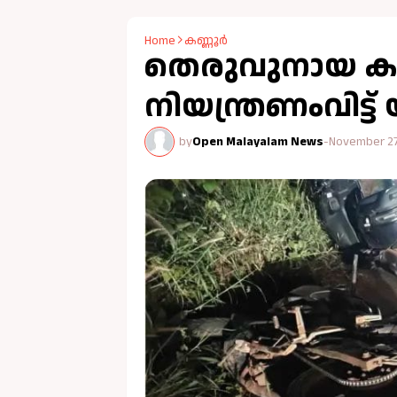
Home
കണ്ണൂർ
തെരുവുനായ കു
നിയന്ത്രണംവിട്ട്
by
Open Malayalam News
-
November 27