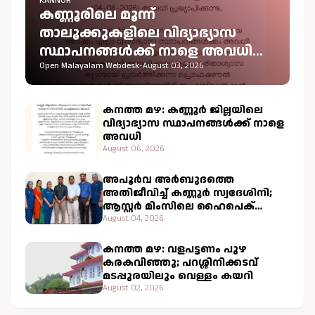
KANNUR
കണ്ണൂരിലെ മൂന്ന്
താലൂക്കുകളിലെ വിദ്യാഭ്യാസ
സ്ഥാപനങ്ങൾക്ക് നാളെ അവധി
പ്രഖ്യാപിച്ചു
Open Malayalam Webdesk
-
August 03, 2026
കനത്ത മഴ: കണ്ണൂർ ജില്ലയിലെ
വിദ്യാഭ്യാസ സ്ഥാപനങ്ങൾക്ക് നാളെ
അവധി
August 06, 2026
അപൂർവ അർബുദത്തെ
അതിജീവിച്ച് കണ്ണൂർ സ്വദേശിനി;
ആസ്റ്റർ മിംസിലെ ഹൈപെക്
ചികിത്സ വിജയകരം
August 04, 2026
കനത്ത മഴ: വളപട്ടണം പുഴ
കരകവിഞ്ഞു; പറശ്ശിനിക്കടവ്
മടപ്പുരയിലും വെള്ളം കയറി
August 02, 2026