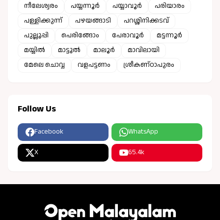
നീലേശ്വരം
പയ്യന്നൂർ
പയ്യാവൂർ
പരിയാരം
പള്ളിക്കുന്ന്
പഴയങ്ങാടി
പറശ്ശിനിക്കടവ്
പുല്ലൂപ്പി
പെരിങ്ങോം
പേരാവൂർ
മട്ടന്നൂർ
മയ്യിൽ
മാട്ടൂൽ
മാലൂർ
മാവിലായി
മേലെ ചൊവ്വ
വളപട്ടണം
ശ്രീകണ്ഠാപുരം
Follow Us
Facebook
WhatsApp
X
65.4k