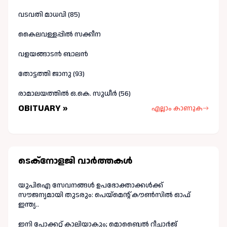
വടവതി മാധവി (85)
കൈലവള്ളപ്പിൽ സക്കീന
വളയങ്ങാടൻ ബാലൻ
തോട്ടത്തി ജാനു (93)
രാമാലയത്തിൽ ഒ.കെ. സുധീർ (56)
OBITUARY »
എല്ലാം കാണുക
ടെക്നോളജി വാർത്തകള്‍
യുപിഐ സേവനങ്ങൾ ഉപഭോക്താക്കൾക്ക്
സൗജന്യമായി തുടരും: പെയ്മെന്റ് കൗൺസിൽ ഓഫ്
ഇന്ത്യ..
ഇനി പോക്കറ്റ് കാലിയാകും; മൊബൈൽ റീചാർജ്