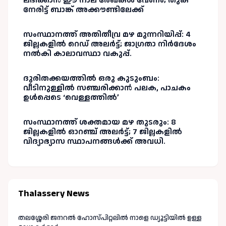
ലഭിക്കാൻ ഈ നാല് രേഖകൾ വേണം; തുക
നേരിട്ട് ബാങ്ക് അക്കൗണ്ടിലേക്ക്
സംസ്ഥാനത്ത് അതിതീവ്ര മഴ മുന്നറിയിപ്പ്: 4
ജില്ലകളിൽ റെഡ് അലർട്ട്; ജാഗ്രതാ നിർദേശം
നൽകി കാലാവസ്ഥാ വകുപ്പ്.
ദുരിതക്കയത്തിൽ ഒരു കുടുംബം:
വീടിനുള്ളിൽ സഞ്ചരിക്കാൻ പലക, പാചകം
ഉൾപ്പെടെ ‘വെള്ളത്തിൽ’
സംസ്ഥാനത്ത് ശക്തമായ മഴ തുടരും: 8
ജില്ലകളിൽ ഓറഞ്ച് അലർട്ട്; 7 ജില്ലകളിൽ
വിദ്യാഭ്യാസ സ്ഥാപനങ്ങൾക്ക് അവധി.
Thalassery News
തലശ്ശേരി ജനറൽ ഹോസ്പിറ്റലിൽ നാളെ ഡ്യൂട്ടിയിൽ ഉള്ള