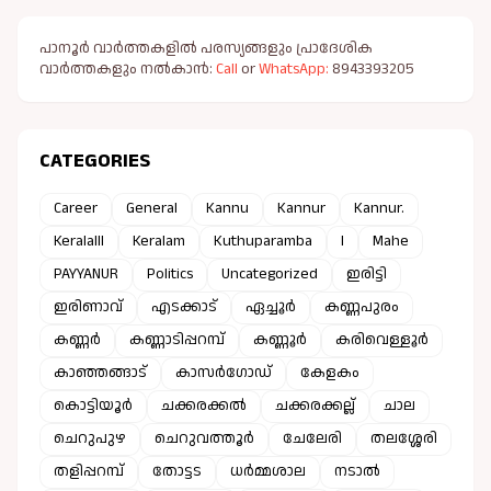
പാനൂർ വാർത്തകളിൽ പരസ്യങ്ങളും പ്രാദേശിക
വാർത്തകളും നൽകാൻ:
Call
or
WhatsApp:
8943393205
CATEGORIES
Career
General
Kannu
Kannur
Kannur.
Keralalll
Keralam
Kuthuparamba
l
Mahe
PAYYANUR
Politics
Uncategorized
ഇരിട്ടി
ഇരിണാവ്
എടക്കാട്
ഏച്ചൂർ
കണ്ണപുരം
കണ്ണർ
കണ്ണാടിപ്പറമ്പ്
കണ്ണൂർ
കരിവെള്ളൂർ
കാഞ്ഞങ്ങാട്
കാസർഗോഡ്
കേളകം
കൊട്ടിയൂർ
ചക്കരക്കൽ
ചക്കരക്കല്ല്
ചാല
ചെറുപുഴ
ചെറുവത്തൂർ
ചേലേരി
തലശ്ശേരി
തളിപ്പറമ്പ്
തോട്ടട
ധർമ്മശാല
നടാൽ