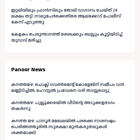
ഇറ്റലിയിലും ഫ്രാൻസിലും ജോലി വാഗ്ദാനം ചെയ്ത് 24
ലക്ഷം തട്ടി :നാലുപേർക്കെതിരെ ആലക്കോട് പോലീസ്
കേസ് എടുത്തു
കേളകം പെരുന്താനത്ത് ബൈക്കും ബസ്സും കൂട്ടിയിടിച്ച്
യുവാവ് മരിച്ചു.
Panoor News
കനത്തമഴ: ചൊക്ലി ഗവൺമെന്റ് കോളേജിന് സമീപം വൻ
മണ്ണിടിച്ചിൽ; ഹോസ്റ്റൽ പ്രവേശന വഴി തടസ്സപ്പെട്ടു
കനത്തമഴ: പുല്ലൂക്കരയിൽ വീടിന്റെ അടുക്കളഭാഗം
തകർന്നു
കനത്ത മഴ: പാനൂർ മേഖലയിൽ പരക്കെ നാശനഷ്ടം;
പെരിങ്ങത്തൂരിൽ സുരക്ഷാ മുൻകരുതലുകൾ
ശക്തമാക്കി