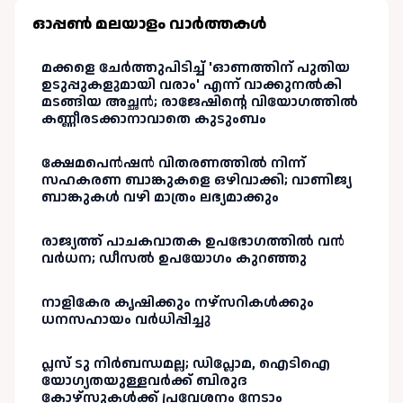
ഓപ്പണ്‍ മലയാളം വാർത്തകള്‍
മക്കളെ ചേർത്തുപിടിച്ച് 'ഓണത്തിന് പുതിയ
ഉടുപ്പുകളുമായി വരാം' എന്ന് വാക്കുനൽകി
മടങ്ങിയ അച്ഛൻ; രാജേഷിന്റെ വിയോഗത്തിൽ
കണ്ണീരടക്കാനാവാതെ കുടുംബം
ക്ഷേമപെൻഷൻ വിതരണത്തിൽ നിന്ന്
സഹകരണ ബാങ്കുകളെ ഒഴിവാക്കി; വാണിജ്യ
ബാങ്കുകൾ വഴി മാത്രം ലഭ്യമാക്കും
രാജ്യത്ത് പാചകവാതക ഉപഭോഗത്തിൽ വൻ
വർധന; ഡീസൽ ഉപയോഗം കുറഞ്ഞു
നാളികേര കൃഷിക്കും നഴ്സറികൾക്കും
ധനസഹായം വർധിപ്പിച്ചു
പ്ലസ് ടു നിർബന്ധമല്ല; ഡിപ്ലോമ, ഐടിഐ
യോഗ്യതയുള്ളവർക്ക് ബിരുദ
കോഴ്‌സുകൾക്ക് പ്രവേശനം നേടാം