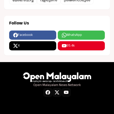
മേലെ ചൊവ്വ
വളപട്ടണം
ശ്രീകണ്ഠാപുരം
Follow Us
Facebook
WhatsApp
X
65.4k
Open Malayalam News Network