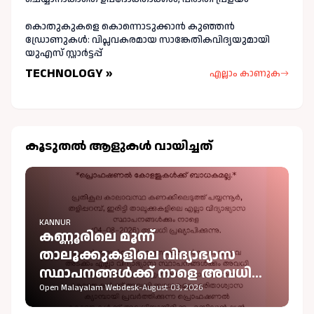
കൊതുകുകളെ കൊന്നൊടുക്കാൻ കുഞ്ഞൻ
ഡ്രോണുകൾ: വിപ്ലവകരമായ സാങ്കേതികവിദ്യയുമായി
യുഎസ് സ്റ്റാർട്ടപ്പ്
TECHNOLOGY »
എല്ലാം കാണുക
കൂടുതല്‍ ആളുകള്‍ വായിച്ചത്
KANNUR
കണ്ണൂരിലെ മൂന്ന്
താലൂക്കുകളിലെ വിദ്യാഭ്യാസ
സ്ഥാപനങ്ങൾക്ക് നാളെ അവധി
പ്രഖ്യാപിച്ചു
Open Malayalam Webdesk
-
August 03, 2026