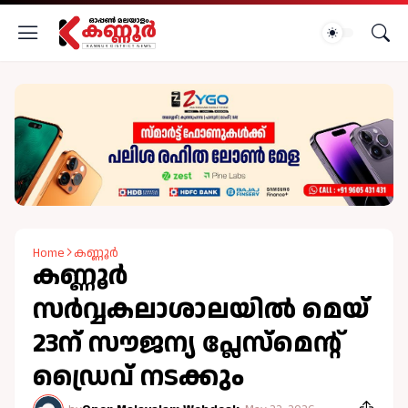
Home
കണ്ണൂർ
കണ്ണൂർ
സർവ്വകലാശാലയിൽ മെയ്
23ന് സൗജന്യ പ്ലേസ്‌മെന്റ്
ഡ്രൈവ് നടക്കും