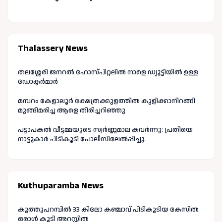
Thalassery News
തലശ്ശേരി ജനറൽ ഹോസ്പിറ്റലിൽ നാളെ ഡ്യൂട്ടിയിൽ ഉള്ള
ഡോക്ടർമാർ
മമ്പറം കേളാലൂർ ക്ഷേത്രക്കുളത്തിൽ കുളിക്കാനിറങ്ങി
മുങ്ങിമരിച്ച ആളെ തിരിച്ചറിഞ്ഞു
പട്ടാപകൽ വീട്ടമ്മയുടെ സ്വർണ്ണമാല കവർന്നു: പ്രതിയെ
നാട്ടുകാർ പിടികൂടി പോലീസിലേൽപ്പിച്ചു.
Kuthuparamba News
കൂത്തുപറമ്പിൽ 33 കിലോ കഞ്ചാവ് പിടികൂടിയ കേസിൽ
ഒരാൾ കൂടി അറസ്റ്റിൽ