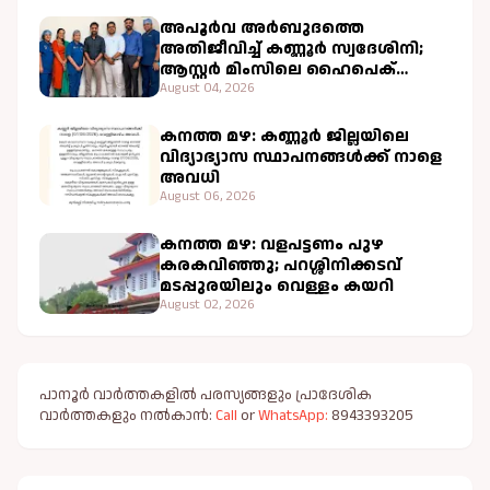
അപൂർവ അർബുദത്തെ
അതിജീവിച്ച് കണ്ണൂർ സ്വദേശിനി;
ആസ്റ്റർ മിംസിലെ ഹൈപെക്
ചികിത്സ വിജയകരം
August 04, 2026
കനത്ത മഴ: കണ്ണൂർ ജില്ലയിലെ
വിദ്യാഭ്യാസ സ്ഥാപനങ്ങൾക്ക് നാളെ
അവധി
August 06, 2026
കനത്ത മഴ: വളപട്ടണം പുഴ
കരകവിഞ്ഞു; പറശ്ശിനിക്കടവ്
മടപ്പുരയിലും വെള്ളം കയറി
August 02, 2026
പാനൂർ വാർത്തകളിൽ പരസ്യങ്ങളും പ്രാദേശിക
വാർത്തകളും നൽകാൻ:
Call
or
WhatsApp:
8943393205