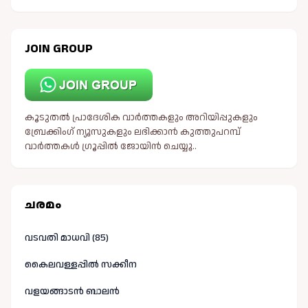
JOIN GROUP
കൂടുതൽ പ്രാദേശിക വാർത്തകളും അറിയിപ്പുകളും
ബ്രേക്കിംഗ് ന്യൂസുകളും ലഭിക്കാൻ കുത്തുപറമ്പ്
വാർത്തകൾ ഗ്രൂപ്പിൽ ജോയിൻ ചെയ്യൂ..
ചരമം
വടവതി മാധവി (85)
കൈലവള്ളപ്പിൽ സക്കീന
വളയങ്ങാടൻ ബാലൻ