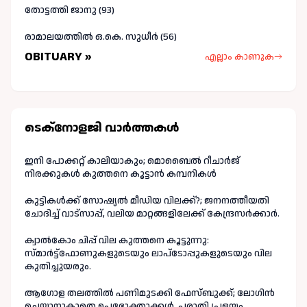
തോട്ടത്തി ജാനു (93)
രാമാലയത്തിൽ ഒ.കെ. സുധീർ (56)
OBITUARY »
എല്ലാം കാണുക
ടെക്നോളജി വാർത്തകള്‍
ഇനി പോക്കറ്റ് കാലിയാകും; മൊബൈൽ റീചാർജ്
നിരക്കുകൾ കുത്തനെ കൂട്ടാൻ കമ്പനികൾ
കുട്ടികൾക്ക് സോഷ്യൽ മീഡിയ വിലക്ക്?; ജനനത്തീയതി
ചോദിച്ച് വാട്‌സാപ്പ്, വലിയ മാറ്റങ്ങളിലേക്ക് കേന്ദ്രസർക്കാർ.
ക്വാൽകോം ചിപ്പ് വില കുത്തനെ കൂട്ടുന്നു:
സ്മാർട്ട്ഫോണുകളുടെയും ലാപ്ടോപ്പുകളുടെയും വില
കുതിച്ചുയരും.
ആഗോള തലത്തിൽ പണിമുടക്കി ഫേസ്ബുക്ക്; ലോഗിന്‍
ചെയ്യാനാകാതെ ഉപഭോക്താക്കള്‍, പരാതി പ്രളയം