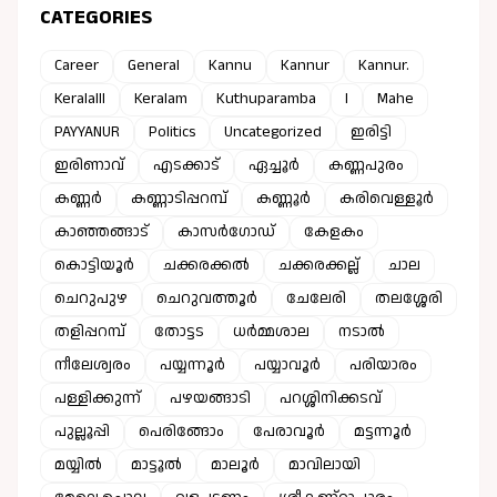
CATEGORIES
Career
General
Kannu
Kannur
Kannur.
Keralalll
Keralam
Kuthuparamba
l
Mahe
PAYYANUR
Politics
Uncategorized
ഇരിട്ടി
ഇരിണാവ്
എടക്കാട്
ഏച്ചൂർ
കണ്ണപുരം
കണ്ണർ
കണ്ണാടിപ്പറമ്പ്
കണ്ണൂർ
കരിവെള്ളൂർ
കാഞ്ഞങ്ങാട്
കാസർഗോഡ്
കേളകം
കൊട്ടിയൂർ
ചക്കരക്കൽ
ചക്കരക്കല്ല്
ചാല
ചെറുപുഴ
ചെറുവത്തൂർ
ചേലേരി
തലശ്ശേരി
തളിപ്പറമ്പ്
തോട്ടട
ധർമ്മശാല
നടാൽ
നീലേശ്വരം
പയ്യന്നൂർ
പയ്യാവൂർ
പരിയാരം
പള്ളിക്കുന്ന്
പഴയങ്ങാടി
പറശ്ശിനിക്കടവ്
പുല്ലൂപ്പി
പെരിങ്ങോം
പേരാവൂർ
മട്ടന്നൂർ
മയ്യിൽ
മാട്ടൂൽ
മാലൂർ
മാവിലായി