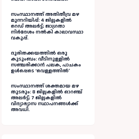
സംസ്ഥാനത്ത് അതിതീവ്ര മഴ
മുന്നറിയിപ്പ്: 4 ജില്ലകളിൽ
റെഡ് അലർട്ട്; ജാഗ്രതാ
നിർദേശം നൽകി കാലാവസ്ഥാ
വകുപ്പ്.
ദുരിതക്കയത്തിൽ ഒരു
കുടുംബം: വീടിനുള്ളിൽ
സഞ്ചരിക്കാൻ പലക, പാചകം
ഉൾപ്പെടെ ‘വെള്ളത്തിൽ’
സംസ്ഥാനത്ത് ശക്തമായ മഴ
തുടരും: 8 ജില്ലകളിൽ ഓറഞ്ച്
അലർട്ട്; 7 ജില്ലകളിൽ
വിദ്യാഭ്യാസ സ്ഥാപനങ്ങൾക്ക്
അവധി.