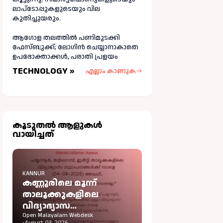
ലാപ്ടോപ്പുകളുടെയും വില
കുതിച്ചുയരും.
ആഗോള തലത്തിൽ പണിമുടക്കി
ഫേസ്ബുക്ക്; ലോഗിന്‍ ചെയ്യാനാകാതെ
ഉപഭോക്താക്കള്‍, പരാതി പ്രളയം
TECHNOLOGY »
എല്ലാം കാണുക
കൂടുതല്‍ ആളുകള്‍
വായിച്ചത്
KANNUR
കണ്ണൂരിലെ മൂന്ന്
താലൂക്കുകളിലെ
വിദ്യാഭ്യാസ
സ്ഥാപനങ്ങൾക്ക് നാളെ
Open Malayalam Webdesk
-
August 03, 2026