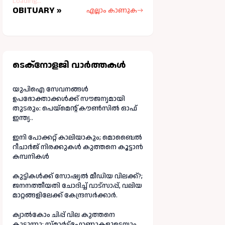
Loading...
OBITUARY »
എല്ലാം കാണുക
ടെക്നോളജി വാർത്തകള്‍
യുപിഐ സേവനങ്ങൾ
ഉപഭോക്താക്കൾക്ക് സൗജന്യമായി
തുടരും: പെയ്മെന്റ് കൗൺസിൽ ഓഫ്
ഇന്ത്യ..
ഇനി പോക്കറ്റ് കാലിയാകും; മൊബൈൽ
റീചാർജ് നിരക്കുകൾ കുത്തനെ കൂട്ടാൻ
കമ്പനികൾ
കുട്ടികൾക്ക് സോഷ്യൽ മീഡിയ വിലക്ക്?;
ജനനത്തീയതി ചോദിച്ച് വാട്‌സാപ്പ്, വലിയ
മാറ്റങ്ങളിലേക്ക് കേന്ദ്രസർക്കാർ.
ക്വാൽകോം ചിപ്പ് വില കുത്തനെ
കൂട്ടുന്നു: സ്മാർട്ട്ഫോണുകളുടെയും