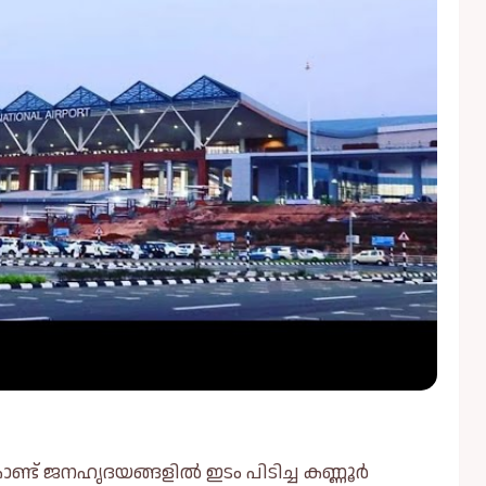
ണ്ട് ജനഹൃദയങ്ങളിൽ ഇടം പിടിച്ച കണ്ണൂർ