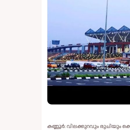
കണ്ണൂർ: വിലക്കുറവും രുചിയും കൊ