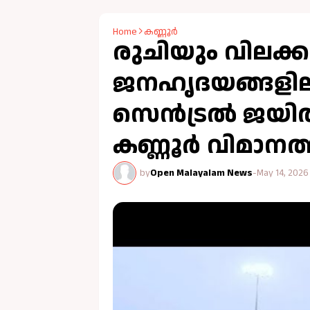
Home
കണ്ണൂർ
രുചിയും വിലക്ക
ജനഹൃദയങ്ങളിലിടം
സെൻട്രല്‍ ജയില
കണ്ണൂര്‍ വിമാന
by
Open Malayalam News
-
May 14, 2026