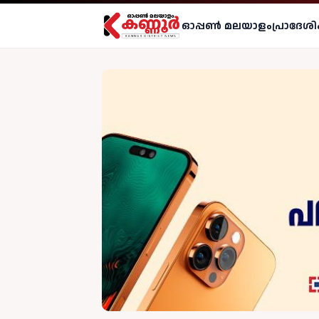
ഓപ്പണ്‍ മലയാളം
പ്രാദേശി