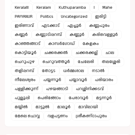
Keralalll
Keralam
Kuthuparamba
l
Mahe
PAYYANUR
Politics
Uncategorized
ഇരിട്ടി
ഇരിണാവ്
എടക്കാട്
ഏച്ചൂർ
കണ്ണപുരം
കണ്ണർ
കണ്ണാടിപ്പറമ്പ്
കണ്ണൂർ
കരിവെള്ളൂർ
കാഞ്ഞങ്ങാട്
കാസർഗോഡ്
കേളകം
കൊട്ടിയൂർ
ചക്കരക്കൽ
ചക്കരക്കല്ല്
ചാല
ചെറുപുഴ
ചെറുവത്തൂർ
ചേലേരി
തലശ്ശേരി
തളിപ്പറമ്പ്
തോട്ടട
ധർമ്മശാല
നടാൽ
നീലേശ്വരം
പയ്യന്നൂർ
പയ്യാവൂർ
പരിയാരം
പള്ളിക്കുന്ന്
പഴയങ്ങാടി
പറശ്ശിനിക്കടവ്
പുല്ലൂപ്പി
പെരിങ്ങോം
പേരാവൂർ
മട്ടന്നൂർ
മയ്യിൽ
മാട്ടൂൽ
മാലൂർ
മാവിലായി
മേലെ ചൊവ്വ
വളപട്ടണം
ശ്രീകണ്ഠാപുരം