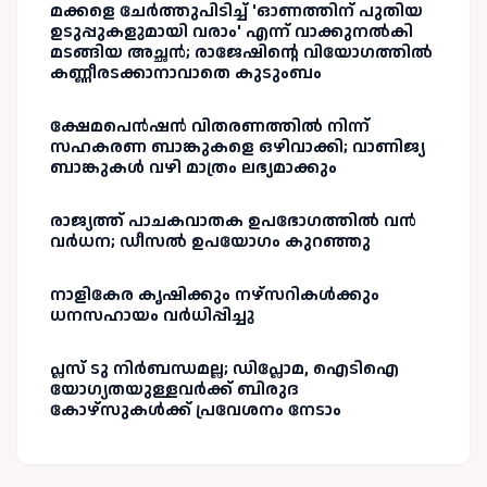
മക്കളെ ചേർത്തുപിടിച്ച് 'ഓണത്തിന് പുതിയ
ഉടുപ്പുകളുമായി വരാം' എന്ന് വാക്കുനൽകി
മടങ്ങിയ അച്ഛൻ; രാജേഷിന്റെ വിയോഗത്തിൽ
കണ്ണീരടക്കാനാവാതെ കുടുംബം
ക്ഷേമപെൻഷൻ വിതരണത്തിൽ നിന്ന്
സഹകരണ ബാങ്കുകളെ ഒഴിവാക്കി; വാണിജ്യ
ബാങ്കുകൾ വഴി മാത്രം ലഭ്യമാക്കും
രാജ്യത്ത് പാചകവാതക ഉപഭോഗത്തിൽ വൻ
വർധന; ഡീസൽ ഉപയോഗം കുറഞ്ഞു
നാളികേര കൃഷിക്കും നഴ്സറികൾക്കും
ധനസഹായം വർധിപ്പിച്ചു
പ്ലസ് ടു നിർബന്ധമല്ല; ഡിപ്ലോമ, ഐടിഐ
യോഗ്യതയുള്ളവർക്ക് ബിരുദ
കോഴ്‌സുകൾക്ക് പ്രവേശനം നേടാം