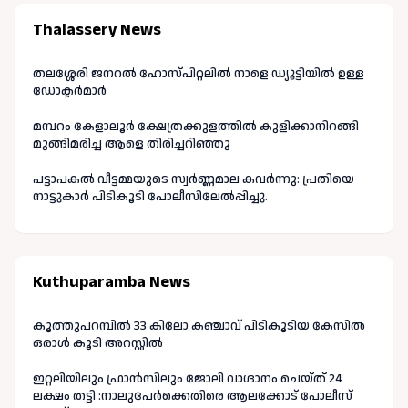
Thalassery News
തലശ്ശേരി ജനറൽ ഹോസ്പിറ്റലിൽ നാളെ ഡ്യൂട്ടിയിൽ ഉള്ള
ഡോക്ടർമാർ
മമ്പറം കേളാലൂർ ക്ഷേത്രക്കുളത്തിൽ കുളിക്കാനിറങ്ങി
മുങ്ങിമരിച്ച ആളെ തിരിച്ചറിഞ്ഞു
പട്ടാപകൽ വീട്ടമ്മയുടെ സ്വർണ്ണമാല കവർന്നു: പ്രതിയെ
നാട്ടുകാർ പിടികൂടി പോലീസിലേൽപ്പിച്ചു.
Kuthuparamba News
കൂത്തുപറമ്പിൽ 33 കിലോ കഞ്ചാവ് പിടികൂടിയ കേസിൽ
ഒരാൾ കൂടി അറസ്റ്റിൽ
ഇറ്റലിയിലും ഫ്രാൻസിലും ജോലി വാഗ്ദാനം ചെയ്ത് 24
ലക്ഷം തട്ടി :നാലുപേർക്കെതിരെ ആലക്കോട് പോലീസ്