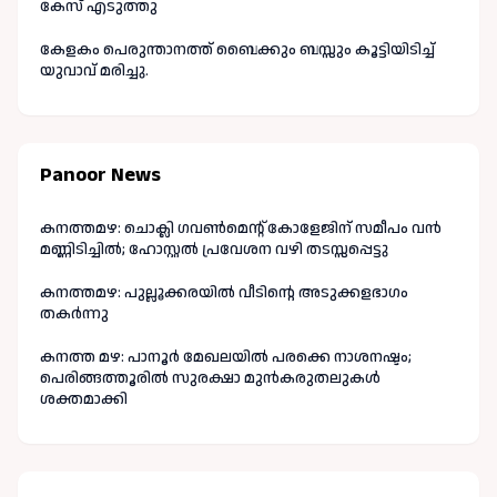
കേസ് എടുത്തു
കേളകം പെരുന്താനത്ത് ബൈക്കും ബസ്സും കൂട്ടിയിടിച്ച്
യുവാവ് മരിച്ചു.
Panoor News
കനത്തമഴ: ചൊക്ലി ഗവൺമെന്റ് കോളേജിന് സമീപം വൻ
മണ്ണിടിച്ചിൽ; ഹോസ്റ്റൽ പ്രവേശന വഴി തടസ്സപ്പെട്ടു
കനത്തമഴ: പുല്ലൂക്കരയിൽ വീടിന്റെ അടുക്കളഭാഗം
തകർന്നു
കനത്ത മഴ: പാനൂർ മേഖലയിൽ പരക്കെ നാശനഷ്ടം;
പെരിങ്ങത്തൂരിൽ സുരക്ഷാ മുൻകരുതലുകൾ
ശക്തമാക്കി