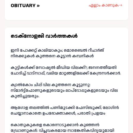
OBITUARY »
എല്ലാം കാണുക
ടെക്നോളജി വാർത്തകള്‍
ഇനി പോക്കറ്റ് കാലിയാകും; മൊബൈൽ റീചാർജ്
നിരക്കുകൾ കുത്തനെ കൂട്ടാൻ കമ്പനികൾ
കുട്ടികൾക്ക് സോഷ്യൽ മീഡിയ വിലക്ക്?; ജനനത്തീയതി
ചോദിച്ച് വാട്‌സാപ്പ്, വലിയ മാറ്റങ്ങളിലേക്ക് കേന്ദ്രസർക്കാർ.
ക്വാൽകോം ചിപ്പ് വില കുത്തനെ കൂട്ടുന്നു:
സ്മാർട്ട്ഫോണുകളുടെയും ലാപ്ടോപ്പുകളുടെയും വില
കുതിച്ചുയരും.
ആഗോള തലത്തിൽ പണിമുടക്കി ഫേസ്ബുക്ക്; ലോഗിന്‍
ചെയ്യാനാകാതെ ഉപഭോക്താക്കള്‍, പരാതി പ്രളയം
കൊതുകുകളെ കൊന്നൊടുക്കാൻ കുഞ്ഞൻ
ഡ്രോണുകൾ: വിപ്ലവകരമായ സാങ്കേതികവിദ്യയുമായി