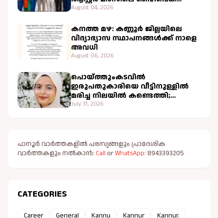
ചികിത്സ വിജയകരം
August 04, 2026
കനത്ത മഴ: കണ്ണൂർ ജില്ലയിലെ
വിദ്യാഭ്യാസ സ്ഥാപനങ്ങൾക്ക് നാളെ
അവധി
August 06, 2026
പൊയ്ത്തുംകടവിൽ
ഇരുപതുകാരിയെ വീട്ടിനുള്ളിൽ
മരിച്ച നിലയിൽ കണ്ടെത്തി;
വളപട്ടണം പോലീസ് അന്വേഷണം
July 31, 2026
ആരംഭിച്ചു
പാനൂർ വാർത്തകളിൽ പരസ്യങ്ങളും പ്രാദേശിക
വാർത്തകളും നൽകാൻ:
Call
or
WhatsApp:
8943393205
CATEGORIES
Career
General
Kannu
Kannur
Kannur.