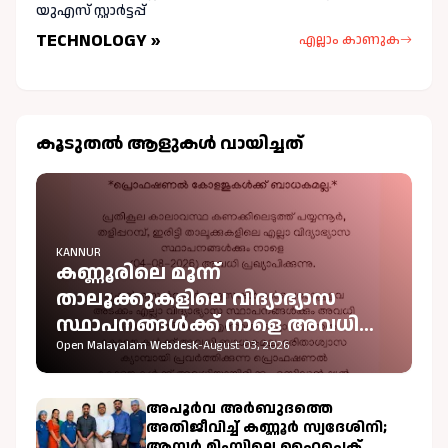
യുഎസ് സ്റ്റാർട്ടപ്പ്
TECHNOLOGY »
എല്ലാം കാണുക
കൂടുതല്‍ ആളുകള്‍ വായിച്ചത്
KANNUR
കണ്ണൂരിലെ മൂന്ന്
താലൂക്കുകളിലെ വിദ്യാഭ്യാസ
സ്ഥാപനങ്ങൾക്ക് നാളെ അവധി
പ്രഖ്യാപിച്ചു
Open Malayalam Webdesk
-
August 03, 2026
അപൂർവ അർബുദത്തെ
അതിജീവിച്ച് കണ്ണൂർ സ്വദേശിനി;
ആസ്റ്റർ മിംസിലെ ഹൈപെക്