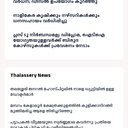
വർധന; ഡീസൽ ഉപയോഗം കുറഞ്ഞു
നാളികേര കൃഷിക്കും നഴ്സറികൾക്കും
ധനസഹായം വർധിപ്പിച്ചു
പ്ലസ് ടു നിർബന്ധമല്ല; ഡിപ്ലോമ, ഐടിഐ
യോഗ്യതയുള്ളവർക്ക് ബിരുദ
കോഴ്‌സുകൾക്ക് പ്രവേശനം നേടാം
Thalassery News
തലശ്ശേരി ജനറൽ ഹോസ്പിറ്റലിൽ നാളെ ഡ്യൂട്ടിയിൽ ഉള്ള
ഡോക്ടർമാർ
മമ്പറം കേളാലൂർ ക്ഷേത്രക്കുളത്തിൽ കുളിക്കാനിറങ്ങി
മുങ്ങിമരിച്ച ആളെ തിരിച്ചറിഞ്ഞു
പട്ടാപകൽ വീട്ടമ്മയുടെ സ്വർണ്ണമാല കവർന്നു: പ്രതിയെ
നാട്ടുകാർ പിടികൂടി പോലീസിലേൽപ്പിച്ചു.