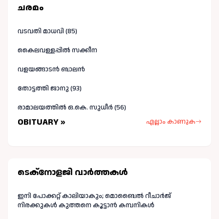
ചരമം
വടവതി മാധവി (85)
കൈലവള്ളപ്പിൽ സക്കീന
വളയങ്ങാടൻ ബാലൻ
തോട്ടത്തി ജാനു (93)
രാമാലയത്തിൽ ഒ.കെ. സുധീർ (56)
OBITUARY »
എല്ലാം കാണുക
ടെക്നോളജി വാർത്തകള്‍
ഇനി പോക്കറ്റ് കാലിയാകും; മൊബൈൽ റീചാർജ്
നിരക്കുകൾ കുത്തനെ കൂട്ടാൻ കമ്പനികൾ