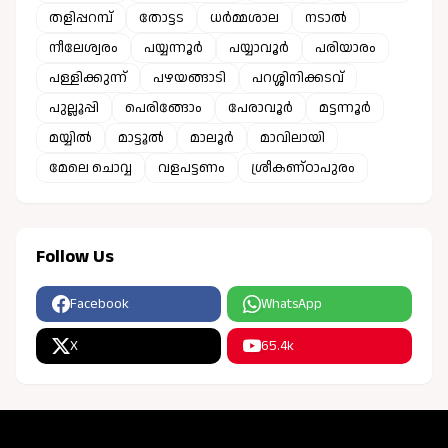
തളിപ്പറമ്പ്
തോട്ടട
ധർമ്മശാല
നടാൽ
നീലേശ്വരം
പയ്യന്നൂർ
പയ്യാവൂർ
പരിയാരം
പള്ളിക്കുന്ന്
പഴയങ്ങാടി
പറശ്ശിനിക്കടവ്
പുല്ലൂപ്പി
പെരിങ്ങോം
പേരാവൂർ
മട്ടന്നൂർ
മയ്യിൽ
മാട്ടൂൽ
മാലൂർ
മാവിലായി
മേലെ ചൊവ്വ
വളപട്ടണം
ശ്രീകണ്ഠാപുരം
Follow Us
Facebook
WhatsApp
X
65.4k