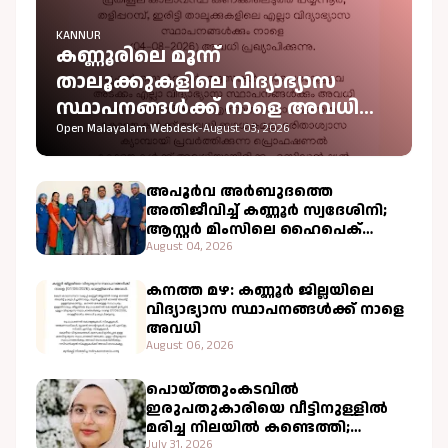
KANNUR
കണ്ണൂരിലെ മൂന്ന്
താലൂക്കുകളിലെ വിദ്യാഭ്യാസ
സ്ഥാപനങ്ങൾക്ക് നാളെ അവധി
പ്രഖ്യാപിച്ചു
Open Malayalam Webdesk
-
August 03, 2026
അപൂർവ അർബുദത്തെ
അതിജീവിച്ച് കണ്ണൂർ സ്വദേശിനി;
ആസ്റ്റർ മിംസിലെ ഹൈപെക്
ചികിത്സ വിജയകരം
August 04, 2026
കനത്ത മഴ: കണ്ണൂർ ജില്ലയിലെ
വിദ്യാഭ്യാസ സ്ഥാപനങ്ങൾക്ക് നാളെ
അവധി
August 06, 2026
പൊയ്ത്തുംകടവിൽ
ഇരുപതുകാരിയെ വീട്ടിനുള്ളിൽ
മരിച്ച നിലയിൽ കണ്ടെത്തി;
വളപട്ടണം പോലീസ് അന്വേഷണം
July 31, 2026