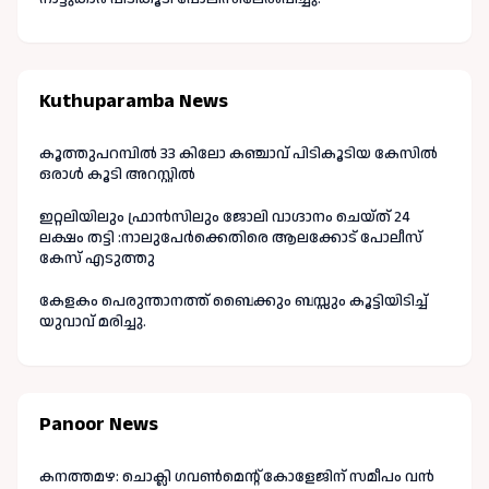
Kuthuparamba News
കൂത്തുപറമ്പിൽ 33 കിലോ കഞ്ചാവ് പിടികൂടിയ കേസിൽ
ഒരാൾ കൂടി അറസ്റ്റിൽ
ഇറ്റലിയിലും ഫ്രാൻസിലും ജോലി വാഗ്ദാനം ചെയ്ത് 24
ലക്ഷം തട്ടി :നാലുപേർക്കെതിരെ ആലക്കോട് പോലീസ്
കേസ് എടുത്തു
കേളകം പെരുന്താനത്ത് ബൈക്കും ബസ്സും കൂട്ടിയിടിച്ച്
യുവാവ് മരിച്ചു.
Panoor News
കനത്തമഴ: ചൊക്ലി ഗവൺമെന്റ് കോളേജിന് സമീപം വൻ