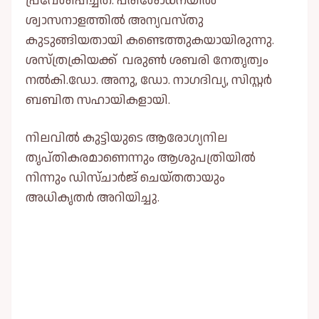
പ്രവേശിപ്പിച്ചത്. പരിശോധനയിൽ
ശ്വാസനാളത്തിൽ അന്യവസ്തു
കുടുങ്ങിയതായി കണ്ടെത്തുകയായിരുന്നു.
ശസ്ത്രക്രിയക്ക് വരുൺ ശബരി നേതൃത്വം
നൽകി.ഡോ. അനു, ഡോ. നാഗദിവ്യ, സിസ്റ്റർ
ബബിത സഹായികളായി.
നിലവിൽ കുട്ടിയുടെ ആരോഗ്യനില
തൃപ്തികരമാണെന്നും ആശുപത്രിയിൽ
നിന്നും ഡിസ്‌ചാർജ് ചെയ്തതായും
അധികൃതർ അറിയിച്ചു.