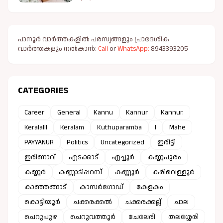
ആരംഭിച്ചു
പാനൂർ വാർത്തകളിൽ പരസ്യങ്ങളും പ്രാദേശിക
വാർത്തകളും നൽകാൻ:
Call
or
WhatsApp:
8943393205
CATEGORIES
Career
General
Kannu
Kannur
Kannur.
Keralalll
Keralam
Kuthuparamba
l
Mahe
PAYYANUR
Politics
Uncategorized
ഇരിട്ടി
ഇരിണാവ്
എടക്കാട്
ഏച്ചൂർ
കണ്ണപുരം
കണ്ണർ
കണ്ണാടിപ്പറമ്പ്
കണ്ണൂർ
കരിവെള്ളൂർ
കാഞ്ഞങ്ങാട്
കാസർഗോഡ്
കേളകം
കൊട്ടിയൂർ
ചക്കരക്കൽ
ചക്കരക്കല്ല്
ചാല
ചെറുപുഴ
ചെറുവത്തൂർ
ചേലേരി
തലശ്ശേരി