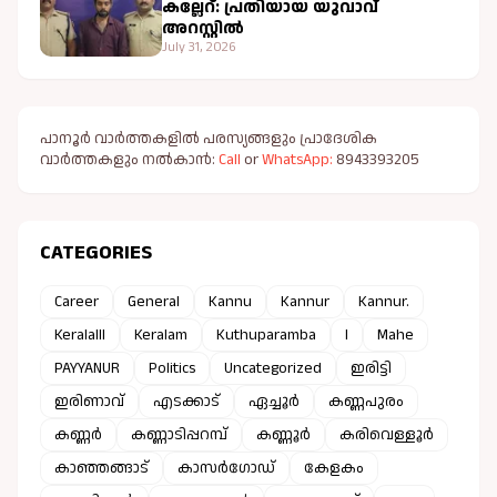
കല്ലേറ്: പ്രതിയായ യുവാവ്
അറസ്റ്റിൽ
July 31, 2026
പാനൂർ വാർത്തകളിൽ പരസ്യങ്ങളും പ്രാദേശിക
വാർത്തകളും നൽകാൻ:
Call
or
WhatsApp:
8943393205
CATEGORIES
Career
General
Kannu
Kannur
Kannur.
Keralalll
Keralam
Kuthuparamba
l
Mahe
PAYYANUR
Politics
Uncategorized
ഇരിട്ടി
ഇരിണാവ്
എടക്കാട്
ഏച്ചൂർ
കണ്ണപുരം
കണ്ണർ
കണ്ണാടിപ്പറമ്പ്
കണ്ണൂർ
കരിവെള്ളൂർ
കാഞ്ഞങ്ങാട്
കാസർഗോഡ്
കേളകം