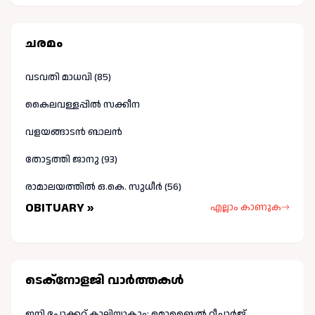
ചരമം
വടവതി മാധവി (85)
കൈലവള്ളപ്പിൽ സക്കീന
വളയങ്ങാടൻ ബാലൻ
തോട്ടത്തി ജാനു (93)
രാമാലയത്തിൽ ഒ.കെ. സുധീർ (56)
OBITUARY »
എല്ലാം കാണുക
ടെക്നോളജി വാർത്തകള്‍
ഇനി പോക്കറ്റ് കാലിയാകും; മൊബൈൽ റീചാർജ്