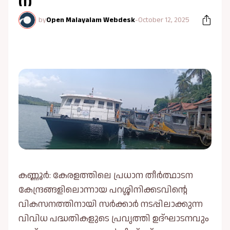
ന്
by
Open Malayalam Webdesk
-
October 12, 2025
കണ്ണൂർ: കേരളത്തിലെ പ്രധാന തീർത്ഥാടന
കേന്ദ്രങ്ങളിലൊന്നായ പറശ്ശിനിക്കടവിൻ്റെ
വികസനത്തിനായി സർക്കാർ നടപ്പിലാക്കുന്ന
വിവിധ പദ്ധതികളുടെ പ്രവൃത്തി ഉദ്ഘാടനവും