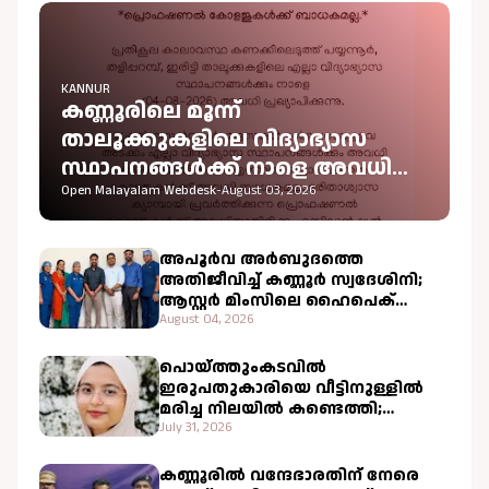
KANNUR
കണ്ണൂരിലെ മൂന്ന്
താലൂക്കുകളിലെ വിദ്യാഭ്യാസ
സ്ഥാപനങ്ങൾക്ക് നാളെ അവധി
പ്രഖ്യാപിച്ചു
Open Malayalam Webdesk
-
August 03, 2026
അപൂർവ അർബുദത്തെ
അതിജീവിച്ച് കണ്ണൂർ സ്വദേശിനി;
ആസ്റ്റർ മിംസിലെ ഹൈപെക്
ചികിത്സ വിജയകരം
August 04, 2026
പൊയ്ത്തുംകടവിൽ
ഇരുപതുകാരിയെ വീട്ടിനുള്ളിൽ
മരിച്ച നിലയിൽ കണ്ടെത്തി;
വളപട്ടണം പോലീസ് അന്വേഷണം
July 31, 2026
ആരംഭിച്ചു
കണ്ണൂരിൽ വന്ദേഭാരതിന് നേരെ