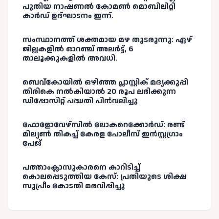
പുതിയ നാഷണൽ കോമൺ മൊബിലിറ്റി
കാർഡ് ഉദ്ഘാടനം ഇന്ന്.
സംസ്ഥാനത്ത് ശക്തമായ മഴ തുടരുന്നു: ഏഴ്
ജില്ലകളിൽ ഓറഞ്ച് അലർട്ട്, 6
താലൂക്കുകളിൽ അവധി.
ബെവ്കോയിൽ ഒഴിഞ്ഞ പ്ലാസ്റ്റിക് മദ്യക്കുപ്പി
തിരികെ നൽകിയാൽ 20 രൂപ ലഭിക്കുന്ന
ഡിപ്പോസിറ്റ് പദ്ധതി പിൻവലിച്ചു
ഫോളോവേഴ്സിൽ ലോകറെക്കോർഡ്: രണ്ട്
മില്യൺ തികച്ച് കേരള പോലീസ് ഇൻസ്റ്റഗ്രാം
പേജ്
പത്താംക്ലാസുകാരനെ കാറിടിച്ച്
കൊലപ്പെടുത്തിയ കേസ്: പ്രതിയുടെ ശിക്ഷ
സുപ്രീം കോടതി മരവിപ്പിച്ചു