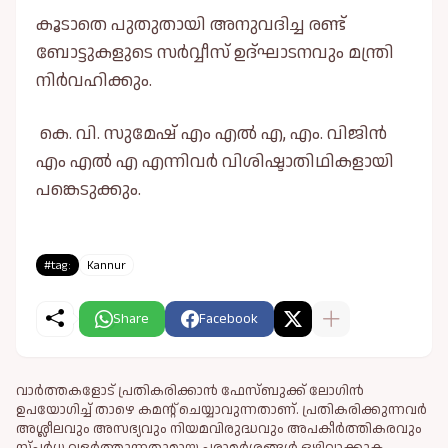
കൂടാതെ പുതുതായി അനുവദിച്ച രണ്ട്
ബോട്ടുകളുടെ സർവ്വീസ് ഉദ്ഘാടനവും മന്ത്രി
നിർവഹിക്കും.
കെ. വി. സുമേഷ് എം എൽ എ, എം. വിജിൻ
എം എൽ എ എന്നിവർ വിശിഷ്ടാതിഥികളായി
പങ്കെടുക്കും.
#tag:
Kannur
Share
Facebook
വാർത്തകളോട് പ്രതികരിക്കാൻ ഫേസ്ബുക്ക് ലോഗിൻ
ഉപയോഗിച്ച് താഴെ കമന്റ് ചെയ്യാവുന്നതാണ്. പ്രതികരിക്കുന്നവര്‍
അശ്ലീലവും അസഭ്യവും നിയമവിരുദ്ധവും അപകീര്‍ത്തികരവും