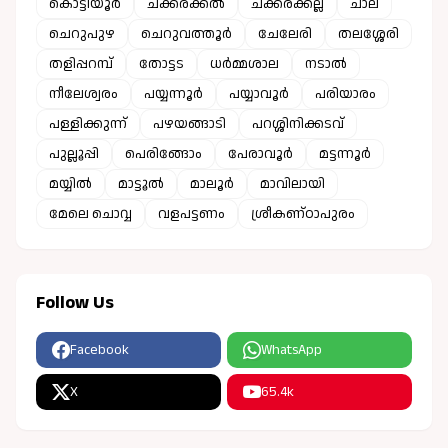
കൊട്ടിയൂർ
ചക്കരക്കൽ
ചക്കരക്കല്ല്
ചാല
ചെറുപുഴ
ചെറുവത്തൂർ
ചേലേരി
തലശ്ശേരി
തളിപ്പറമ്പ്
തോട്ടട
ധർമ്മശാല
നടാൽ
നീലേശ്വരം
പയ്യന്നൂർ
പയ്യാവൂർ
പരിയാരം
പള്ളിക്കുന്ന്
പഴയങ്ങാടി
പറശ്ശിനിക്കടവ്
പുല്ലൂപ്പി
പെരിങ്ങോം
പേരാവൂർ
മട്ടന്നൂർ
മയ്യിൽ
മാട്ടൂൽ
മാലൂർ
മാവിലായി
മേലെ ചൊവ്വ
വളപട്ടണം
ശ്രീകണ്ഠാപുരം
Follow Us
Facebook
WhatsApp
X
65.4k