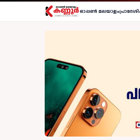
ഓപ്പണ്‍ മലയാളം
പ്രാദേശി