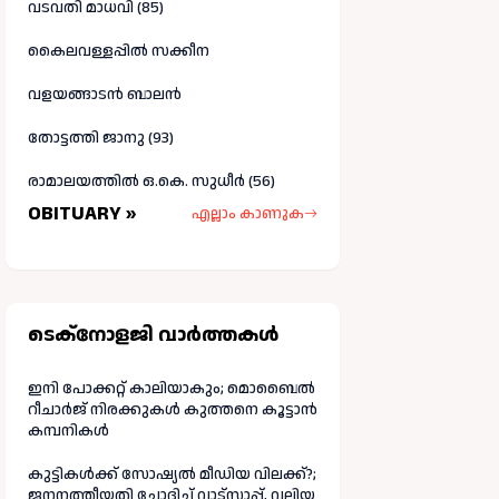
വടവതി മാധവി (85)
കൈലവള്ളപ്പിൽ സക്കീന
വളയങ്ങാടൻ ബാലൻ
തോട്ടത്തി ജാനു (93)
രാമാലയത്തിൽ ഒ.കെ. സുധീർ (56)
OBITUARY »
എല്ലാം കാണുക
ടെക്നോളജി വാർത്തകള്‍
ഇനി പോക്കറ്റ് കാലിയാകും; മൊബൈൽ
റീചാർജ് നിരക്കുകൾ കുത്തനെ കൂട്ടാൻ
കമ്പനികൾ
കുട്ടികൾക്ക് സോഷ്യൽ മീഡിയ വിലക്ക്?;
ജനനത്തീയതി ചോദിച്ച് വാട്‌സാപ്പ്, വലിയ