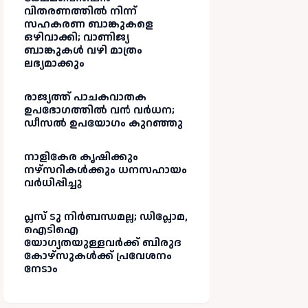
വിതരണത്തിൽ നിന്ന്
സഹകരണ ബാങ്കുകളെ
ഒഴിവാക്കി; വാണിജ്യ
ബാങ്കുകൾ വഴി മാത്രം
ലഭ്യമാക്കും
രാജ്യത്ത് പാചകവാതക
ഉപഭോഗത്തിൽ വൻ വർധന;
ഡീസൽ ഉപയോഗം കുറഞ്ഞു
നാളികേര കൃഷിക്കും
നഴ്സറികൾക്കും ധനസഹായം
വർധിപ്പിച്ചു
പ്ലസ് ടു നിർബന്ധമല്ല; ഡിപ്ലോമ,
ഐടിഐ
യോഗ്യതയുള്ളവർക്ക് ബിരുദ
കോഴ്‌സുകൾക്ക് പ്രവേശനം
നേടാം