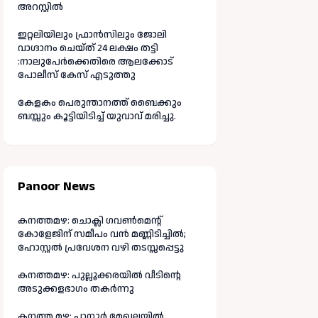
അറസ്റ്റിൽ
ഇറ്റലിയിലും ഫ്രാൻസിലും ജോലി
വാഗ്ദാനം ചെയ്ത് 24 ലക്ഷം തട്ടി
:നാലുപേർക്കെതിരെ ആലക്കോട്
പോലീസ് കേസ് എടുത്തു
കേളകം പെരുന്താനത്ത് ബൈക്കും
ബസ്സും കൂട്ടിയിടിച്ച് യുവാവ് മരിച്ചു.
Panoor News
കനത്തമഴ: ചൊക്ലി ഗവൺമെന്റ്
കോളേജിന് സമീപം വൻ മണ്ണിടിച്ചിൽ;
ഹോസ്റ്റൽ പ്രവേശന വഴി തടസ്സപ്പെട്ടു
കനത്തമഴ: പുല്ലൂക്കരയിൽ വീടിന്റെ
അടുക്കളഭാഗം തകർന്നു
കനത്ത മഴ: പാനൂർ മേഖലയിൽ