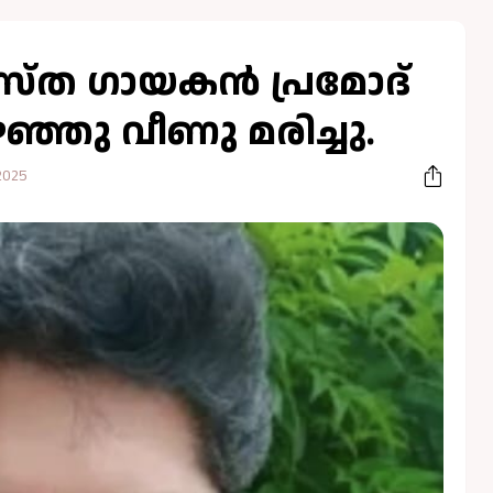
ശസ്ത ഗായകൻ പ്രമോദ്
ുഴഞ്ഞു വീണു മരിച്ചു.
2025