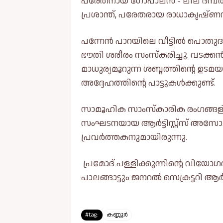
പരേതനായ ഗോപാലൻ - ലീല ദമ്പത
പ്രശാന്ത്, പരേതരായ രാധാകൃഷ്ണൻ
പന്നേൻ പാറയിലെ വീട്ടിൽ പൊതുദർ
ഭൗതി ശരീരം സംസ്കരിച്ചു. വടക്
മാധുര്യമൂറുന്ന ശബ്ദത്തിൻ്റെ ഉട
അദ്ദേഹത്തിൻ്റെ പാട്ടുകൾക്കുണ്ട്.
സാമൂഹിക സാംസ്കാരിക രംഗങ്ങളി
സംഘടനയായ ആർട്ടിസ്റ്റ്സ് അസോ.
പ്രവർത്തകനുമായിരുന്നു.
പ്രമോദ് പള്ളിക്കുന്നിൻ്റെ വിയ
പാലങ്ങാട്ടും ജനറൽ സെക്രട്ടറി ആർ
#tag:
കണ്ണൂർ