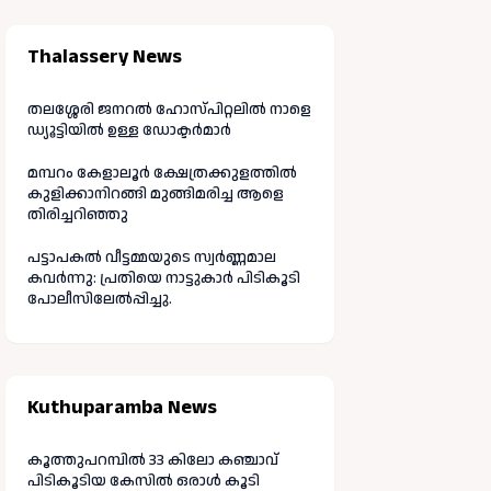
Thalassery News
തലശ്ശേരി ജനറൽ ഹോസ്പിറ്റലിൽ നാളെ
ഡ്യൂട്ടിയിൽ ഉള്ള ഡോക്ടർമാർ
മമ്പറം കേളാലൂർ ക്ഷേത്രക്കുളത്തിൽ
കുളിക്കാനിറങ്ങി മുങ്ങിമരിച്ച ആളെ
തിരിച്ചറിഞ്ഞു
പട്ടാപകൽ വീട്ടമ്മയുടെ സ്വർണ്ണമാല
കവർന്നു: പ്രതിയെ നാട്ടുകാർ പിടികൂടി
പോലീസിലേൽപ്പിച്ചു.
Kuthuparamba News
കൂത്തുപറമ്പിൽ 33 കിലോ കഞ്ചാവ്
പിടികൂടിയ കേസിൽ ഒരാൾ കൂടി