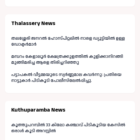
Thalassery News
തലശ്ശേരി ജനറൽ ഹോസ്പിറ്റലിൽ നാളെ ഡ്യൂട്ടിയിൽ ഉള്ള
ഡോക്ടർമാർ
മമ്പറം കേളാലൂർ ക്ഷേത്രക്കുളത്തിൽ കുളിക്കാനിറങ്ങി
മുങ്ങിമരിച്ച ആളെ തിരിച്ചറിഞ്ഞു
പട്ടാപകൽ വീട്ടമ്മയുടെ സ്വർണ്ണമാല കവർന്നു: പ്രതിയെ
നാട്ടുകാർ പിടികൂടി പോലീസിലേൽപ്പിച്ചു.
Kuthuparamba News
കൂത്തുപറമ്പിൽ 33 കിലോ കഞ്ചാവ് പിടികൂടിയ കേസിൽ
ഒരാൾ കൂടി അറസ്റ്റിൽ