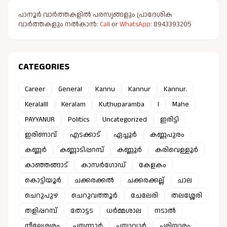
പാനൂർ വാർത്തകളിൽ പരസ്യങ്ങളും പ്രാദേശിക
വാർത്തകളും നൽകാൻ:
Call
or
WhatsApp:
8943393205
CATEGORIES
Career
General
Kannu
Kannur
Kannur.
Keralalll
Keralam
Kuthuparamba
l
Mahe
PAYYANUR
Politics
Uncategorized
ഇരിട്ടി
ഇരിണാവ്
എടക്കാട്
ഏച്ചൂർ
കണ്ണപുരം
കണ്ണർ
കണ്ണാടിപ്പറമ്പ്
കണ്ണൂർ
കരിവെള്ളൂർ
കാഞ്ഞങ്ങാട്
കാസർഗോഡ്
കേളകം
കൊട്ടിയൂർ
ചക്കരക്കൽ
ചക്കരക്കല്ല്
ചാല
ചെറുപുഴ
ചെറുവത്തൂർ
ചേലേരി
തലശ്ശേരി
തളിപ്പറമ്പ്
തോട്ടട
ധർമ്മശാല
നടാൽ
നീലേശ്വരം
പയ്യന്നൂർ
പയ്യാവൂർ
പരിയാരം