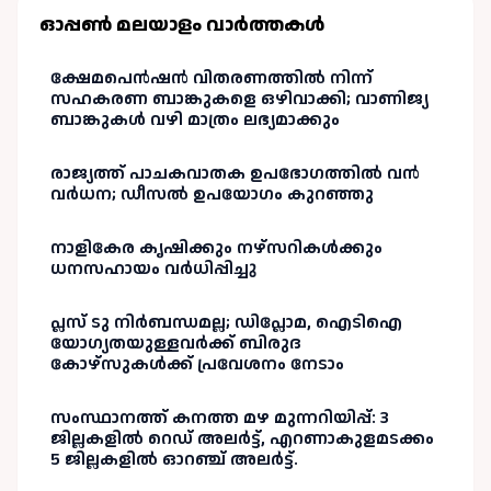
ഓപ്പണ്‍ മലയാളം വാർത്തകള്‍
ക്ഷേമപെൻഷൻ വിതരണത്തിൽ നിന്ന്
സഹകരണ ബാങ്കുകളെ ഒഴിവാക്കി; വാണിജ്യ
ബാങ്കുകൾ വഴി മാത്രം ലഭ്യമാക്കും
രാജ്യത്ത് പാചകവാതക ഉപഭോഗത്തിൽ വൻ
വർധന; ഡീസൽ ഉപയോഗം കുറഞ്ഞു
നാളികേര കൃഷിക്കും നഴ്സറികൾക്കും
ധനസഹായം വർധിപ്പിച്ചു
പ്ലസ് ടു നിർബന്ധമല്ല; ഡിപ്ലോമ, ഐടിഐ
യോഗ്യതയുള്ളവർക്ക് ബിരുദ
കോഴ്‌സുകൾക്ക് പ്രവേശനം നേടാം
സംസ്ഥാനത്ത് കനത്ത മഴ മുന്നറിയിപ്പ്: 3
ജില്ലകളിൽ റെഡ് അലർട്ട്, എറണാകുളമടക്കം
5 ജില്ലകളിൽ ഓറഞ്ച് അലർട്ട്.