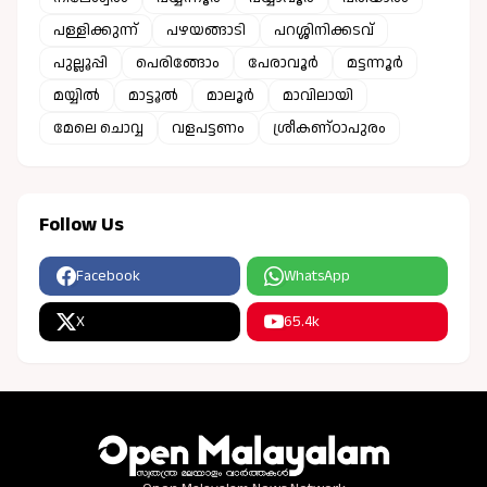
പള്ളിക്കുന്ന്
പഴയങ്ങാടി
പറശ്ശിനിക്കടവ്
പുല്ലൂപ്പി
പെരിങ്ങോം
പേരാവൂർ
മട്ടന്നൂർ
മയ്യിൽ
മാട്ടൂൽ
മാലൂർ
മാവിലായി
മേലെ ചൊവ്വ
വളപട്ടണം
ശ്രീകണ്ഠാപുരം
Follow Us
Facebook
WhatsApp
X
65.4k