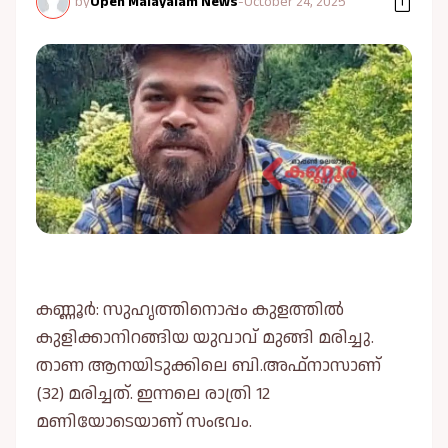
by
Open Malayalam News
-
October 24, 2025
കണ്ണൂർ: സുഹൃത്തിനൊപ്പം കുളത്തില്‍
കുളിക്കാനിറങ്ങിയ യുവാവ് മുങ്ങി മരിച്ചു.
താണ ആനയിടുക്കിലെ ബി.അഫ്നാസാണ്
(32) മരിച്ചത്. ഇന്നലെ രാത്രി 12
മണിയോടെയാണ് സംഭവം.