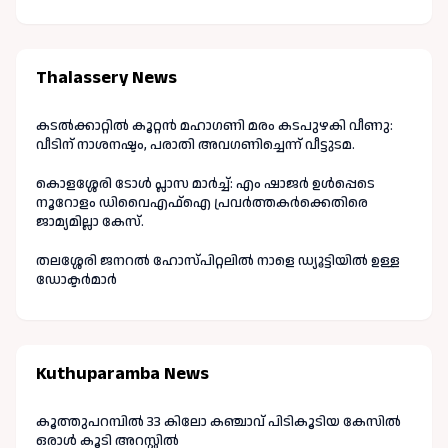
Thalassery News
കടൽക്കാറ്റിൽ കൂറ്റൻ മഹാഗണി മരം കടപുഴകി വീണു:
വീടിന് നാശനഷ്ടം, പരാതി അവഗണിച്ചെന്ന് വീട്ടുടമ.
കൊളശ്ശേരി ടോൾ പ്ലാസ മാർച്ച്: എം ഷാജർ ഉൾപ്പെടെ
നൂറോളം ഡിവൈഎഫ്ഐ പ്രവർത്തകർക്കെതിരെ
ജാമ്യമില്ലാ കേസ്.
തലശ്ശേരി ജനറൽ ഹോസ്പിറ്റലിൽ നാളെ ഡ്യൂട്ടിയിൽ ഉള്ള
ഡോക്ടർമാർ
Kuthuparamba News
കൂത്തുപറമ്പിൽ 33 കിലോ കഞ്ചാവ് പിടികൂടിയ കേസിൽ
ഒരാൾ കൂടി അറസ്റ്റിൽ