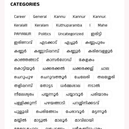
CATEGORIES
Career
General
Kannu
Kannur
Kannur.
Keralalll
Keralam
Kuthuparamba
l
Mahe
PAYYANUR
Politics
Uncategorized
ഇരിട്ടി
ഇരിണാവ്
എടക്കാട്
ഏച്ചൂർ
കണ്ണപുരം
കണ്ണർ
കണ്ണാടിപ്പറമ്പ്
കണ്ണൂർ
കരിവെള്ളൂർ
കാഞ്ഞങ്ങാട്
കാസർഗോഡ്
കേളകം
കൊട്ടിയൂർ
ചക്കരക്കൽ
ചക്കരക്കല്ല്
ചാല
ചെറുപുഴ
ചെറുവത്തൂർ
ചേലേരി
തലശ്ശേരി
തളിപ്പറമ്പ്
തോട്ടട
ധർമ്മശാല
നടാൽ
നീലേശ്വരം
പയ്യന്നൂർ
പയ്യാവൂർ
പരിയാരം
പള്ളിക്കുന്ന്
പഴയങ്ങാടി
പറശ്ശിനിക്കടവ്
പുല്ലൂപ്പി
പെരിങ്ങോം
പേരാവൂർ
മട്ടന്നൂർ
മയ്യിൽ
മാട്ടൂൽ
മാലൂർ
മാവിലായി