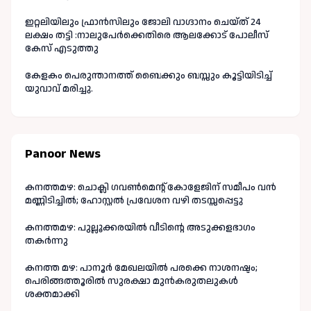
ഇറ്റലിയിലും ഫ്രാൻസിലും ജോലി വാഗ്ദാനം ചെയ്ത് 24
ലക്ഷം തട്ടി :നാലുപേർക്കെതിരെ ആലക്കോട് പോലീസ്
കേസ് എടുത്തു
കേളകം പെരുന്താനത്ത് ബൈക്കും ബസ്സും കൂട്ടിയിടിച്ച്
യുവാവ് മരിച്ചു.
Panoor News
കനത്തമഴ: ചൊക്ലി ഗവൺമെന്റ് കോളേജിന് സമീപം വൻ
മണ്ണിടിച്ചിൽ; ഹോസ്റ്റൽ പ്രവേശന വഴി തടസ്സപ്പെട്ടു
കനത്തമഴ: പുല്ലൂക്കരയിൽ വീടിന്റെ അടുക്കളഭാഗം
തകർന്നു
കനത്ത മഴ: പാനൂർ മേഖലയിൽ പരക്കെ നാശനഷ്ടം;
പെരിങ്ങത്തൂരിൽ സുരക്ഷാ മുൻകരുതലുകൾ
ശക്തമാക്കി