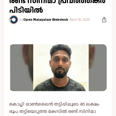
രണ്ട് സിനിമാ പ്രവർത്തകർ
പിടിയിൽ
by
Open Malayalam Webdesk
-
April 19, 2025
കൊച്ചി: ഓൺലൈൻ തട്ടിപ്പിലൂടെ 46 ലക്ഷം
രൂപ തട്ടിയെടുത്ത കേസിൽ രണ്ട് സിനിമാ