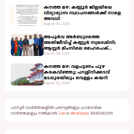
കനത്ത മഴ: കണ്ണൂർ ജില്ലയിലെ
വിദ്യാഭ്യാസ സ്ഥാപനങ്ങൾക്ക് നാളെ
അവധി
August 06, 2026
അപൂർവ അർബുദത്തെ
അതിജീവിച്ച് കണ്ണൂർ സ്വദേശിനി;
ആസ്റ്റർ മിംസിലെ ഹൈപെക്
ചികിത്സ വിജയകരം
August 04, 2026
കനത്ത മഴ: വളപട്ടണം പുഴ
കരകവിഞ്ഞു; പറശ്ശിനിക്കടവ്
മടപ്പുരയിലും വെള്ളം കയറി
August 02, 2026
പാനൂർ വാർത്തകളിൽ പരസ്യങ്ങളും പ്രാദേശിക
വാർത്തകളും നൽകാൻ:
Call
or
WhatsApp:
8943393205