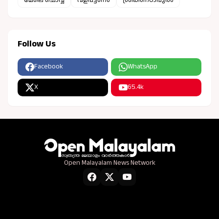
മേലെ ചൊവ്വ
വളപട്ടണം
ശ്രീകണ്ഠാപുരം
Follow Us
Facebook
WhatsApp
X
65.4k
Open Malayalam News Network