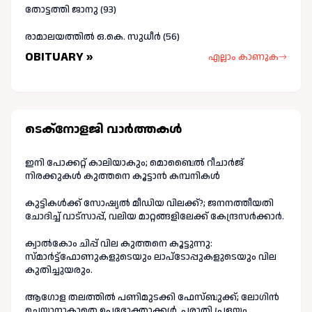
തോട്ടത്തി ജാനു (93)
രാമാലയത്തിൽ ഒ.കെ. സുധീർ (56)
OBITUARY »
എല്ലാം കാണുക
ടെക്നോളജി വാർത്തകള്‍
ഇനി പോക്കറ്റ് കാലിയാകും; മൊബൈൽ റീചാർജ്
നിരക്കുകൾ കുത്തനെ കൂട്ടാൻ കമ്പനികൾ
കുട്ടികൾക്ക് സോഷ്യൽ മീഡിയ വിലക്ക്?; ജനനത്തീയതി
ചോദിച്ച് വാട്‌സാപ്പ്, വലിയ മാറ്റങ്ങളിലേക്ക് കേന്ദ്രസർക്കാർ.
ക്വാൽകോം ചിപ്പ് വില കുത്തനെ കൂട്ടുന്നു:
സ്മാർട്ട്ഫോണുകളുടെയും ലാപ്ടോപ്പുകളുടെയും വില
കുതിച്ചുയരും.
ആഗോള തലത്തിൽ പണിമുടക്കി ഫേസ്ബുക്ക്; ലോഗിന്‍
ചെയ്യാനാകാതെ ഉപഭോക്താക്കള്‍, പരാതി പ്രളയം