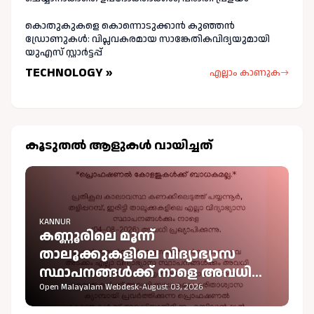
കൊതുകുകളെ കൊന്നൊടുക്കാൻ കുഞ്ഞൻ
ഡ്രോണുകൾ: വിപ്ലവകരമായ സാങ്കേതികവിദ്യയുമായി
യുഎസ് സ്റ്റാർട്ടപ്പ്
TECHNOLOGY »
എല്ലാം കാണുക
കൂടുതല്‍ ആളുകള്‍ വായിച്ചത്
KANNUR
കണ്ണൂരിലെ മൂന്ന്
താലൂക്കുകളിലെ വിദ്യാഭ്യാസ
സ്ഥാപനങ്ങൾക്ക് നാളെ അവധി
പ്രഖ്യാപിച്ചു
Open Malayalam Webdesk
-
August 03, 2026