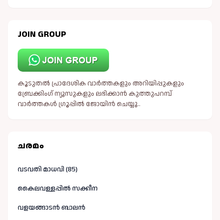
JOIN GROUP
കൂടുതൽ പ്രാദേശിക വാർത്തകളും അറിയിപ്പുകളും
ബ്രേക്കിംഗ് ന്യൂസുകളും ലഭിക്കാൻ കുത്തുപറമ്പ്
വാർത്തകൾ ഗ്രൂപ്പിൽ ജോയിൻ ചെയ്യൂ..
ചരമം
വടവതി മാധവി (85)
കൈലവള്ളപ്പിൽ സക്കീന
വളയങ്ങാടൻ ബാലൻ