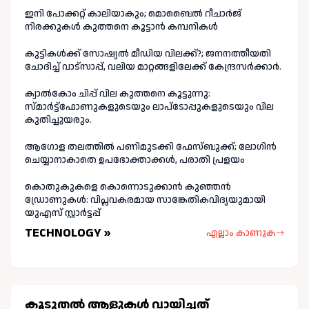
ഇനി പോക്കറ്റ് കാലിയാകും; മൊബൈൽ റീചാർജ്
നിരക്കുകൾ കുത്തനെ കൂട്ടാൻ കമ്പനികൾ
കുട്ടികൾക്ക് സോഷ്യൽ മീഡിയ വിലക്ക്?; ജനനത്തീയതി
ചോദിച്ച് വാട്‌സാപ്പ്, വലിയ മാറ്റങ്ങളിലേക്ക് കേന്ദ്രസർക്കാർ.
ക്വാൽകോം ചിപ്പ് വില കുത്തനെ കൂട്ടുന്നു:
സ്മാർട്ട്ഫോണുകളുടെയും ലാപ്ടോപ്പുകളുടെയും വില
കുതിച്ചുയരും.
ആഗോള തലത്തിൽ പണിമുടക്കി ഫേസ്ബുക്ക്; ലോഗിന്‍
ചെയ്യാനാകാതെ ഉപഭോക്താക്കള്‍, പരാതി പ്രളയം
കൊതുകുകളെ കൊന്നൊടുക്കാൻ കുഞ്ഞൻ
ഡ്രോണുകൾ: വിപ്ലവകരമായ സാങ്കേതികവിദ്യയുമായി
യുഎസ് സ്റ്റാർട്ടപ്പ്
TECHNOLOGY »
എല്ലാം കാണുക
കൂടുതല്‍ ആളുകള്‍ വായിച്ചത്