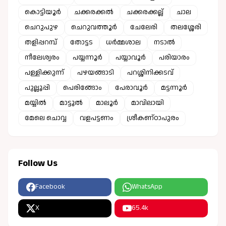
കൊട്ടിയൂർ
ചക്കരക്കൽ
ചക്കരക്കല്ല്
ചാല
ചെറുപുഴ
ചെറുവത്തൂർ
ചേലേരി
തലശ്ശേരി
തളിപ്പറമ്പ്
തോട്ടട
ധർമ്മശാല
നടാൽ
നീലേശ്വരം
പയ്യന്നൂർ
പയ്യാവൂർ
പരിയാരം
പള്ളിക്കുന്ന്
പഴയങ്ങാടി
പറശ്ശിനിക്കടവ്
പുല്ലൂപ്പി
പെരിങ്ങോം
പേരാവൂർ
മട്ടന്നൂർ
മയ്യിൽ
മാട്ടൂൽ
മാലൂർ
മാവിലായി
മേലെ ചൊവ്വ
വളപട്ടണം
ശ്രീകണ്ഠാപുരം
Follow Us
Facebook
WhatsApp
X
65.4k