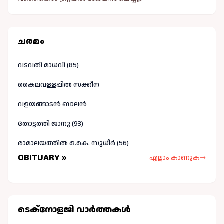
ചരമം
വടവതി മാധവി (85)
കൈലവള്ളപ്പിൽ സക്കീന
വളയങ്ങാടൻ ബാലൻ
തോട്ടത്തി ജാനു (93)
രാമാലയത്തിൽ ഒ.കെ. സുധീർ (56)
OBITUARY »
എല്ലാം കാണുക
ടെക്നോളജി വാർത്തകള്‍