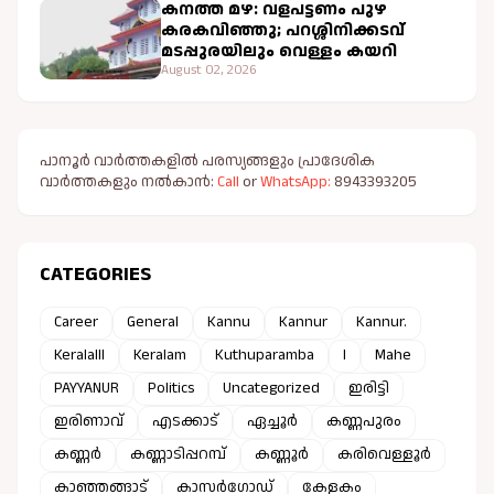
കനത്ത മഴ: വളപട്ടണം പുഴ
കരകവിഞ്ഞു; പറശ്ശിനിക്കടവ്
മടപ്പുരയിലും വെള്ളം കയറി
August 02, 2026
പാനൂർ വാർത്തകളിൽ പരസ്യങ്ങളും പ്രാദേശിക
വാർത്തകളും നൽകാൻ:
Call
or
WhatsApp:
8943393205
CATEGORIES
Career
General
Kannu
Kannur
Kannur.
Keralalll
Keralam
Kuthuparamba
l
Mahe
PAYYANUR
Politics
Uncategorized
ഇരിട്ടി
ഇരിണാവ്
എടക്കാട്
ഏച്ചൂർ
കണ്ണപുരം
കണ്ണർ
കണ്ണാടിപ്പറമ്പ്
കണ്ണൂർ
കരിവെള്ളൂർ
കാഞ്ഞങ്ങാട്
കാസർഗോഡ്
കേളകം