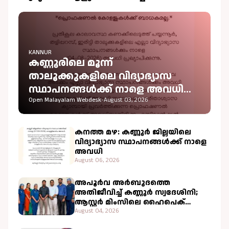
KANNUR
കണ്ണൂരിലെ മൂന്ന്
താലൂക്കുകളിലെ വിദ്യാഭ്യാസ
സ്ഥാപനങ്ങൾക്ക് നാളെ അവധി
പ്രഖ്യാപിച്ചു
Open Malayalam Webdesk
-
August 03, 2026
കനത്ത മഴ: കണ്ണൂർ ജില്ലയിലെ
വിദ്യാഭ്യാസ സ്ഥാപനങ്ങൾക്ക് നാളെ
അവധി
August 06, 2026
അപൂർവ അർബുദത്തെ
അതിജീവിച്ച് കണ്ണൂർ സ്വദേശിനി;
ആസ്റ്റർ മിംസിലെ ഹൈപെക്
ചികിത്സ വിജയകരം
August 04, 2026