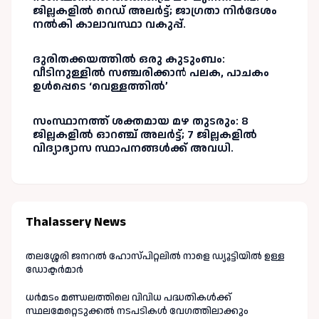
ജില്ലകളിൽ റെഡ് അലർട്ട്; ജാഗ്രതാ നിർദേശം
നൽകി കാലാവസ്ഥാ വകുപ്പ്.
ദുരിതക്കയത്തിൽ ഒരു കുടുംബം:
വീടിനുള്ളിൽ സഞ്ചരിക്കാൻ പലക, പാചകം
ഉൾപ്പെടെ ‘വെള്ളത്തിൽ’
സംസ്ഥാനത്ത് ശക്തമായ മഴ തുടരും: 8
ജില്ലകളിൽ ഓറഞ്ച് അലർട്ട്; 7 ജില്ലകളിൽ
വിദ്യാഭ്യാസ സ്ഥാപനങ്ങൾക്ക് അവധി.
Thalassery News
തലശ്ശേരി ജനറൽ ഹോസ്പിറ്റലിൽ നാളെ ഡ്യൂട്ടിയിൽ ഉള്ള
ഡോക്ടർമാർ
ധർമടം മണ്ഡലത്തിലെ വിവിധ പദ്ധതികൾക്ക്
സ്ഥലമേറ്റെടുക്കൽ നടപടികൾ വേഗത്തിലാക്കും