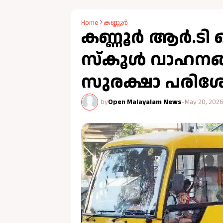
Home
കണ്ണൂർ
കണ്ണൂര്‍ ആര്‍.ട
സ്‌കൂള്‍ വാഹന
സുരക്ഷാ പരി
by
Open Malayalam News
-
May 20, 202