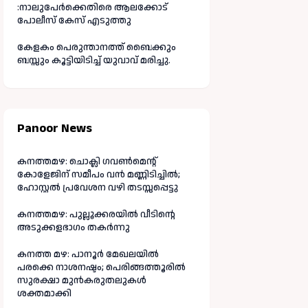
:നാലുപേർക്കെതിരെ ആലക്കോട്
പോലീസ് കേസ് എടുത്തു
കേളകം പെരുന്താനത്ത് ബൈക്കും
ബസ്സും കൂട്ടിയിടിച്ച് യുവാവ് മരിച്ചു.
Panoor News
കനത്തമഴ: ചൊക്ലി ഗവൺമെന്റ്
കോളേജിന് സമീപം വൻ മണ്ണിടിച്ചിൽ;
ഹോസ്റ്റൽ പ്രവേശന വഴി തടസ്സപ്പെട്ടു
കനത്തമഴ: പുല്ലൂക്കരയിൽ വീടിന്റെ
അടുക്കളഭാഗം തകർന്നു
കനത്ത മഴ: പാനൂർ മേഖലയിൽ
പരക്കെ നാശനഷ്ടം; പെരിങ്ങത്തൂരിൽ
സുരക്ഷാ മുൻകരുതലുകൾ
ശക്തമാക്കി