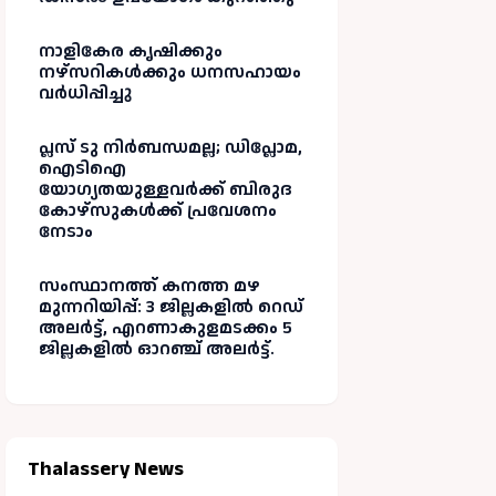
നാളികേര കൃഷിക്കും
നഴ്സറികൾക്കും ധനസഹായം
വർധിപ്പിച്ചു
പ്ലസ് ടു നിർബന്ധമല്ല; ഡിപ്ലോമ,
ഐടിഐ
യോഗ്യതയുള്ളവർക്ക് ബിരുദ
കോഴ്‌സുകൾക്ക് പ്രവേശനം
നേടാം
സംസ്ഥാനത്ത് കനത്ത മഴ
മുന്നറിയിപ്പ്: 3 ജില്ലകളിൽ റെഡ്
അലർട്ട്, എറണാകുളമടക്കം 5
ജില്ലകളിൽ ഓറഞ്ച് അലർട്ട്.
Thalassery News