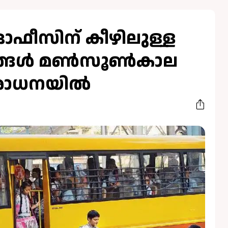
ി ഓഫീസിന് കീഴിലുള്ള
ങ്ങൾ മണ്‍സൂണ്‍കാല
ശോധനയിൽ
6