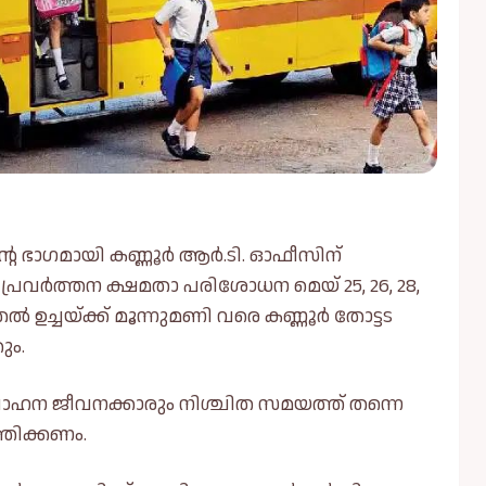
റെ ഭാഗമായി കണ്ണൂർ ആർ.ടി. ഓഫീസിന്
 പ്രവർത്തന ക്ഷമതാ പരിശോധന മെയ് 25, 26, 28,
ല്‍ ഉച്ചയ്ക്ക് മൂന്നുമണി വരെ കണ്ണൂർ തോട്ടട
ും.
ം വാഹന ജീവനക്കാരും നിശ്ചിത സമയത്ത് തന്നെ
തിക്കണം.