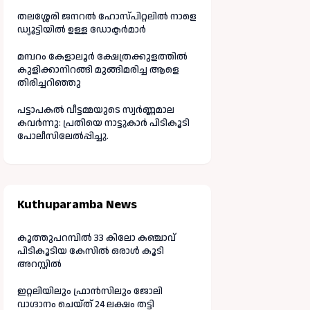
തലശ്ശേരി ജനറൽ ഹോസ്പിറ്റലിൽ നാളെ
ഡ്യൂട്ടിയിൽ ഉള്ള ഡോക്ടർമാർ
മമ്പറം കേളാലൂർ ക്ഷേത്രക്കുളത്തിൽ
കുളിക്കാനിറങ്ങി മുങ്ങിമരിച്ച ആളെ
തിരിച്ചറിഞ്ഞു
പട്ടാപകൽ വീട്ടമ്മയുടെ സ്വർണ്ണമാല
കവർന്നു: പ്രതിയെ നാട്ടുകാർ പിടികൂടി
പോലീസിലേൽപ്പിച്ചു.
Kuthuparamba News
കൂത്തുപറമ്പിൽ 33 കിലോ കഞ്ചാവ്
പിടികൂടിയ കേസിൽ ഒരാൾ കൂടി
അറസ്റ്റിൽ
ഇറ്റലിയിലും ഫ്രാൻസിലും ജോലി
വാഗ്ദാനം ചെയ്ത് 24 ലക്ഷം തട്ടി