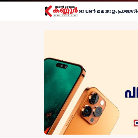
ഓപ്പണ്‍ മലയാളം
പ്രാദേശി