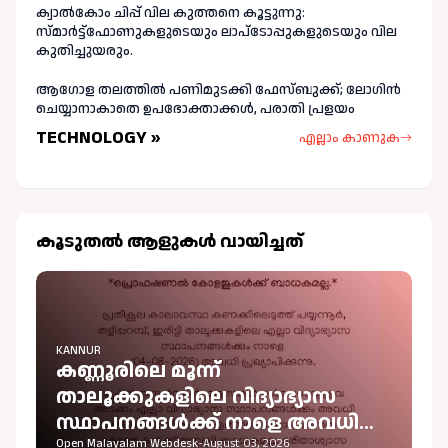
ക്വാൽകോം ചിപ്പ് വില കുത്തനെ കൂട്ടുന്നു:
സ്മാർട്ട്ഫോണുകളുടെയും ലാപ്ടോപ്പുകളുടെയും വില
കുതിച്ചുയരും.
ആഗോള തലത്തിൽ പണിമുടക്കി ഫേസ്ബുക്ക്; ലോഗിന്‍
ചെയ്യാനാകാതെ ഉപഭോക്താക്കള്‍, പരാതി പ്രളയം
TECHNOLOGY »
എല്ലാം കാണുക
കൂടുതല്‍ ആളുകള്‍ വായിച്ചത്
KANNUR
കണ്ണൂരിലെ മൂന്ന്
താലൂക്കുകളിലെ വിദ്യാഭ്യാസ
സ്ഥാപനങ്ങൾക്ക് നാളെ അവധി
Open Malayalam Webdesk
-
August 03, 2026