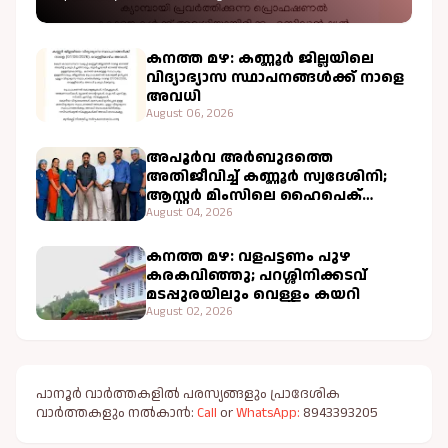
പ്രഖ്യാപിച്ചു
കനത്ത മഴ: കണ്ണൂർ ജില്ലയിലെ
വിദ്യാഭ്യാസ സ്ഥാപനങ്ങൾക്ക് നാളെ
അവധി
August 06, 2026
അപൂർവ അർബുദത്തെ
അതിജീവിച്ച് കണ്ണൂർ സ്വദേശിനി;
ആസ്റ്റർ മിംസിലെ ഹൈപെക്
ചികിത്സ വിജയകരം
August 04, 2026
കനത്ത മഴ: വളപട്ടണം പുഴ
കരകവിഞ്ഞു; പറശ്ശിനിക്കടവ്
മടപ്പുരയിലും വെള്ളം കയറി
August 02, 2026
പാനൂർ വാർത്തകളിൽ പരസ്യങ്ങളും പ്രാദേശിക
വാർത്തകളും നൽകാൻ:
Call
or
WhatsApp:
8943393205