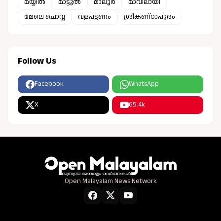
മയ്യിൽ
മാട്ടൂൽ
മാലൂർ
മാവിലായി
മേലെ ചൊവ്വ
വളപട്ടണം
ശ്രീകണ്ഠാപുരം
Follow Us
Facebook
WhatsApp
X
65.4k
Open Malayalam News Network