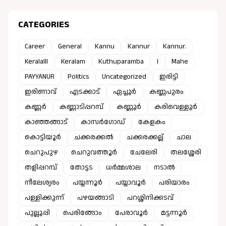
CATEGORIES
Career
General
Kannu
Kannur
Kannur.
Keralalll
Keralam
Kuthuparamba
l
Mahe
PAYYANUR
Politics
Uncategorized
ഇരിട്ടി
ഇരിണാവ്
എടക്കാട്
ഏച്ചൂർ
കണ്ണപുരം
കണ്ണർ
കണ്ണാടിപ്പറമ്പ്
കണ്ണൂർ
കരിവെള്ളൂർ
കാഞ്ഞങ്ങാട്
കാസർഗോഡ്
കേളകം
കൊട്ടിയൂർ
ചക്കരക്കൽ
ചക്കരക്കല്ല്
ചാല
ചെറുപുഴ
ചെറുവത്തൂർ
ചേലേരി
തലശ്ശേരി
തളിപ്പറമ്പ്
തോട്ടട
ധർമ്മശാല
നടാൽ
നീലേശ്വരം
പയ്യന്നൂർ
പയ്യാവൂർ
പരിയാരം
പള്ളിക്കുന്ന്
പഴയങ്ങാടി
പറശ്ശിനിക്കടവ്
പുല്ലൂപ്പി
പെരിങ്ങോം
പേരാവൂർ
മട്ടന്നൂർ