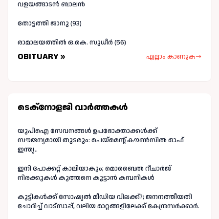
വളയങ്ങാടൻ ബാലൻ
തോട്ടത്തി ജാനു (93)
രാമാലയത്തിൽ ഒ.കെ. സുധീർ (56)
OBITUARY »
എല്ലാം കാണുക
ടെക്നോളജി വാർത്തകള്‍
യുപിഐ സേവനങ്ങൾ ഉപഭോക്താക്കൾക്ക്
സൗജന്യമായി തുടരും: പെയ്മെന്റ് കൗൺസിൽ ഓഫ്
ഇന്ത്യ..
ഇനി പോക്കറ്റ് കാലിയാകും; മൊബൈൽ റീചാർജ്
നിരക്കുകൾ കുത്തനെ കൂട്ടാൻ കമ്പനികൾ
കുട്ടികൾക്ക് സോഷ്യൽ മീഡിയ വിലക്ക്?; ജനനത്തീയതി
ചോദിച്ച് വാട്‌സാപ്പ്, വലിയ മാറ്റങ്ങളിലേക്ക് കേന്ദ്രസർക്കാർ.