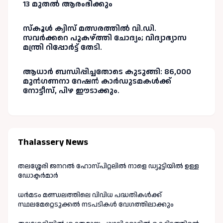
13 മുതൽ ആരംഭിക്കും
സ്‌കൂൾ ക്വിസ് മത്സരത്തിൽ വി.ഡി.
സവർക്കറെ പുകഴ്ത്തി ചോദ്യം; വിദ്യാഭ്യാസ
മന്ത്രി റിപ്പോർട്ട് തേടി.
ആധാർ ബന്ധിപ്പിച്ചതോടെ കുടുങ്ങി: 86,000
മുൻഗണനാ റേഷൻ കാർഡുടമകൾക്ക്
നോട്ടീസ്, പിഴ ഈടാക്കും.
Thalassery News
തലശ്ശേരി ജനറൽ ഹോസ്പിറ്റലിൽ നാളെ ഡ്യൂട്ടിയിൽ ഉള്ള
ഡോക്ടർമാർ
ധർമടം മണ്ഡലത്തിലെ വിവിധ പദ്ധതികൾക്ക്
സ്ഥലമേറ്റെടുക്കൽ നടപടികൾ വേഗത്തിലാക്കും