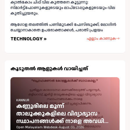
ക്വാൽകോം ചിപ്പ് വില കുത്തനെ കൂട്ടുന്നു:
സ്മാർട്ട്ഫോണുകളുടെയും ലാപ്ടോപ്പുകളുടെയും വില
കുതിച്ചുയരും.
ആഗോള തലത്തിൽ പണിമുടക്കി ഫേസ്ബുക്ക്; ലോഗിന്‍
ചെയ്യാനാകാതെ ഉപഭോക്താക്കള്‍, പരാതി പ്രളയം
TECHNOLOGY »
എല്ലാം കാണുക
കൂടുതല്‍ ആളുകള്‍ വായിച്ചത്
KANNUR
കണ്ണൂരിലെ മൂന്ന്
താലൂക്കുകളിലെ വിദ്യാഭ്യാസ
സ്ഥാപനങ്ങൾക്ക് നാളെ അവധി
പ്രഖ്യാപിച്ചു
Open Malayalam Webdesk
-
August 03, 2026