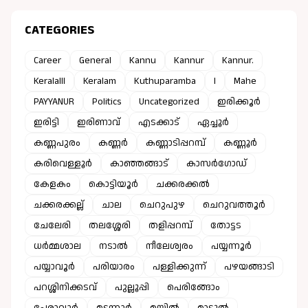
CATEGORIES
Career
General
Kannu
Kannur
Kannur.
Keralalll
Keralam
Kuthuparamba
l
Mahe
PAYYANUR
Politics
Uncategorized
ഇരിക്കൂർ
ഇരിട്ടി
ഇരിണാവ്
എടക്കാട്
ഏച്ചൂർ
കണ്ണപുരം
കണ്ണർ
കണ്ണാടിപ്പറമ്പ്
കണ്ണൂർ
കരിവെള്ളൂർ
കാഞ്ഞങ്ങാട്
കാസർഗോഡ്
കേളകം
കൊട്ടിയൂർ
ചക്കരക്കൽ
ചക്കരക്കല്ല്
ചാല
ചെറുപുഴ
ചെറുവത്തൂർ
ചേലേരി
തലശ്ശേരി
തളിപ്പറമ്പ്
തോട്ടട
ധർമ്മശാല
നടാൽ
നീലേശ്വരം
പയ്യന്നൂർ
പയ്യാവൂർ
പരിയാരം
പള്ളിക്കുന്ന്
പഴയങ്ങാടി
പറശ്ശിനിക്കടവ്
പുല്ലൂപ്പി
പെരിങ്ങോം
പേരാവൂർ
മട്ടന്നൂർ
മയ്യിൽ
മാട്ടൂൽ