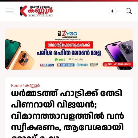
Home
കണ്ണൂർ
ധർമ്മടത്ത് ഹാട്രിക്ക് തേടി
പിണറായി വിജയൻ;
വിമാനത്താവളത്തിൽ വന്‍
സ്വീകരണം, ആവേശമായി