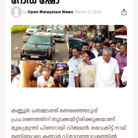
റോഡ് ഷോ
by
Open Malayalam News
-
March 17, 2026
കണ്ണൂര്‍: ധർമ്മടത്ത് തെരഞ്ഞെടുപ്പ്
പ്രചാരണത്തിന് തുടക്കമിട്ടിരിക്കുകയാണ്
മുഖ്യമന്ത്രി പിണറായി വിജയൻ. വൈകിട്ട് നാല്
മണിയോടെ കണ്ണൂർ വിമാനത്താവളത്തിൽ