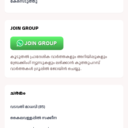
കേസെടുത്തു
JOIN GROUP
കൂടുതൽ പ്രാദേശിക വാർത്തകളും അറിയിപ്പുകളും
ബ്രേക്കിംഗ് ന്യൂസുകളും ലഭിക്കാൻ കുത്തുപറമ്പ്
വാർത്തകൾ ഗ്രൂപ്പിൽ ജോയിൻ ചെയ്യൂ..
ചരമം
വടവതി മാധവി (85)
കൈലവള്ളപ്പിൽ സക്കീന