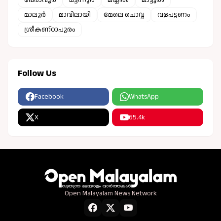
മാലൂർ
മാവിലായി
മേലെ ചൊവ്വ
വളപട്ടണം
ശ്രീകണ്ഠാപുരം
Follow Us
Facebook
WhatsApp
X
65.4k
Open Malayalam News Network