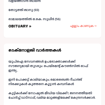
വളയങ്ങാടൻ ബാലൻ
തോട്ടത്തി ജാനു (93)
രാമാലയത്തിൽ ഒ.കെ. സുധീർ (56)
OBITUARY »
എല്ലാം കാണുക
ടെക്നോളജി വാർത്തകള്‍
യുപിഐ സേവനങ്ങൾ ഉപഭോക്താക്കൾക്ക്
സൗജന്യമായി തുടരും: പെയ്മെന്റ് കൗൺസിൽ ഓഫ്
ഇന്ത്യ..
ഇനി പോക്കറ്റ് കാലിയാകും; മൊബൈൽ റീചാർജ്
നിരക്കുകൾ കുത്തനെ കൂട്ടാൻ കമ്പനികൾ
കുട്ടികൾക്ക് സോഷ്യൽ മീഡിയ വിലക്ക്?; ജനനത്തീയതി
ചോദിച്ച് വാട്‌സാപ്പ്, വലിയ മാറ്റങ്ങളിലേക്ക് കേന്ദ്രസർക്കാർ.