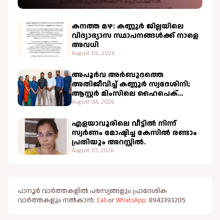
കനത്ത മഴ: കണ്ണൂർ ജില്ലയിലെ
വിദ്യാഭ്യാസ സ്ഥാപനങ്ങൾക്ക് നാളെ
അവധി
August 06, 2026
അപൂർവ അർബുദത്തെ
അതിജീവിച്ച് കണ്ണൂർ സ്വദേശിനി;
ആസ്റ്റർ മിംസിലെ ഹൈപെക്
ചികിത്സ വിജയകരം
August 04, 2026
എളയാവൂരിലെ വീട്ടിൽ നിന്ന്
സ്വർണം മോഷ്ടിച്ച കേസിൽ രണ്ടാം
പ്രതിയും അറസ്റ്റിൽ.
August 07, 2026
പാനൂർ വാർത്തകളിൽ പരസ്യങ്ങളും പ്രാദേശിക
വാർത്തകളും നൽകാൻ:
Call
or
WhatsApp:
8943393205