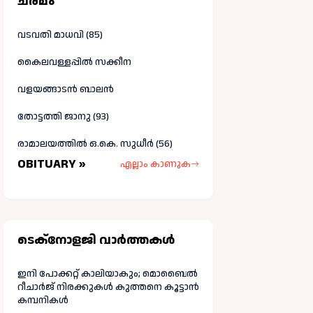
ചരമം
വടവതി മാധവി (85)
കൈലവള്ളപ്പിൽ സക്കീന
വളയങ്ങാടൻ ബാലൻ
തോട്ടത്തി ജാനു (93)
രാമാലയത്തിൽ ഒ.കെ. സുധീർ (56)
OBITUARY »
എല്ലാം കാണുക
ടെക്നോളജി വാർത്തകള്‍
ഇനി പോക്കറ്റ് കാലിയാകും; മൊബൈൽ
റീചാർജ് നിരക്കുകൾ കുത്തനെ കൂട്ടാൻ
കമ്പനികൾ