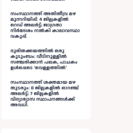
സംസ്ഥാനത്ത് അതിതീവ്ര മഴ
മുന്നറിയിപ്പ്: 4 ജില്ലകളിൽ
റെഡ് അലർട്ട്; ജാഗ്രതാ
നിർദേശം നൽകി കാലാവസ്ഥാ
വകുപ്പ്.
ദുരിതക്കയത്തിൽ ഒരു
കുടുംബം: വീടിനുള്ളിൽ
സഞ്ചരിക്കാൻ പലക, പാചകം
ഉൾപ്പെടെ ‘വെള്ളത്തിൽ’
സംസ്ഥാനത്ത് ശക്തമായ മഴ
തുടരും: 8 ജില്ലകളിൽ ഓറഞ്ച്
അലർട്ട്; 7 ജില്ലകളിൽ
വിദ്യാഭ്യാസ സ്ഥാപനങ്ങൾക്ക്
അവധി.