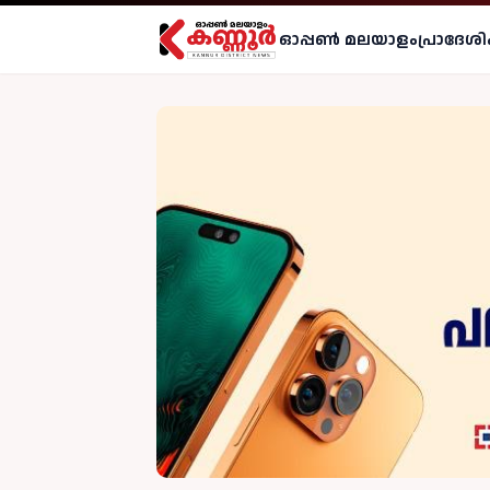
ഓപ്പണ്‍ മലയാളം
പ്രാദേശി