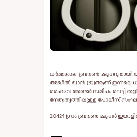
ധർമ്മശാല: ബ്രൗൺ ഷുഗറുമായി യു
അഖീൽ ഖാൻ (32)ആണ് ഇന്നലെ ധർ
ഹൈവേ അണ്ടർ സമീപം വെച്ച് തളി
നേതൃത്വത്തിലുള്ള പോലീസ് സംഘത
2.0424 ഗ്രാം ബ്രൗൺ ഷുഗർ ഇയാളിൽ ന