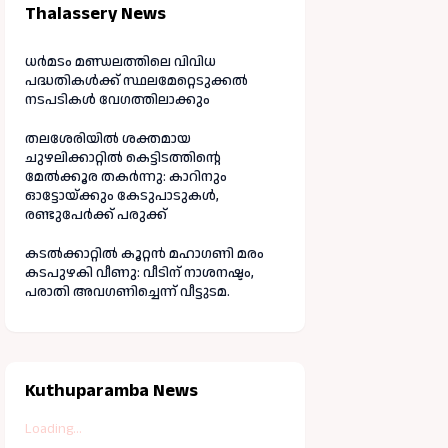
Thalassery News
ധർമടം മണ്ഡലത്തിലെ വിവിധ
പദ്ധതികൾക്ക് സ്ഥലമേറ്റെടുക്കൽ
നടപടികൾ വേഗത്തിലാക്കും
തലശേരിയിൽ ശക്തമായ
ചുഴലിക്കാറ്റിൽ കെട്ടിടത്തിന്റെ
മേൽക്കൂര തകർന്നു: കാറിനും
ഓട്ടോയ്ക്കും കേടുപാടുകൾ,
രണ്ടുപേർക്ക് പരുക്ക്
കടൽക്കാറ്റിൽ കൂറ്റൻ മഹാഗണി മരം
കടപുഴകി വീണു: വീടിന് നാശനഷ്ടം,
പരാതി അവഗണിച്ചെന്ന് വീട്ടുടമ.
Kuthuparamba News
Loading...