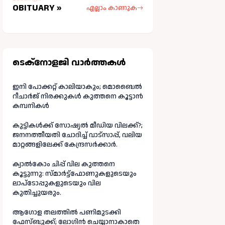
OBITUARY »
എല്ലാം കാണുക
ടെക്നോളജി വാർത്തകള്‍
ഇനി പോക്കറ്റ് കാലിയാകും; മൊബൈൽ
റീചാർജ് നിരക്കുകൾ കുത്തനെ കൂട്ടാൻ
കമ്പനികൾ
കുട്ടികൾക്ക് സോഷ്യൽ മീഡിയ വിലക്ക്?;
ജനനത്തീയതി ചോദിച്ച് വാട്‌സാപ്പ്, വലിയ
മാറ്റങ്ങളിലേക്ക് കേന്ദ്രസർക്കാർ.
ക്വാൽകോം ചിപ്പ് വില കുത്തനെ
കൂട്ടുന്നു: സ്മാർട്ട്ഫോണുകളുടെയും
ലാപ്ടോപ്പുകളുടെയും വില
കുതിച്ചുയരും.
ആഗോള തലത്തിൽ പണിമുടക്കി
ഫേസ്ബുക്ക്; ലോഗിന്‍ ചെയ്യാനാകാതെ