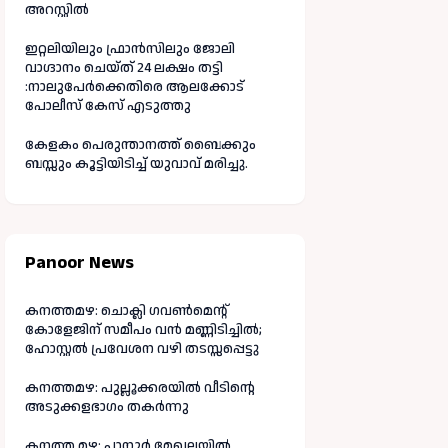
അറസ്റ്റിൽ
ഇറ്റലിയിലും ഫ്രാൻസിലും ജോലി
വാഗ്ദാനം ചെയ്ത് 24 ലക്ഷം തട്ടി
:നാലുപേർക്കെതിരെ ആലക്കോട്
പോലീസ് കേസ് എടുത്തു
കേളകം പെരുന്താനത്ത് ബൈക്കും
ബസ്സും കൂട്ടിയിടിച്ച് യുവാവ് മരിച്ചു.
Panoor News
കനത്തമഴ: ചൊക്ലി ഗവൺമെന്റ്
കോളേജിന് സമീപം വൻ മണ്ണിടിച്ചിൽ;
ഹോസ്റ്റൽ പ്രവേശന വഴി തടസ്സപ്പെട്ടു
കനത്തമഴ: പുല്ലൂക്കരയിൽ വീടിന്റെ
അടുക്കളഭാഗം തകർന്നു
കനത്ത മഴ: പാനൂർ മേഖലയിൽ