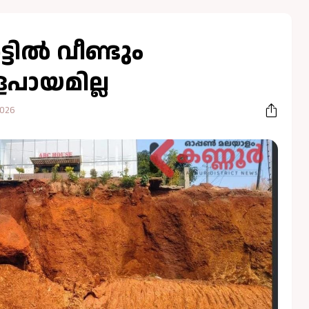
്ടിൽ വീണ്ടും
ളപായമില്ല
2026