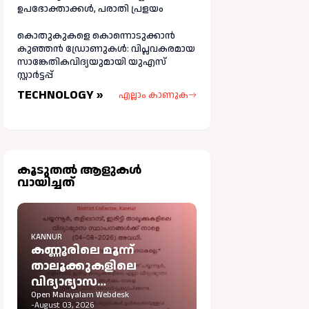
ഉപഭോക്താക്കള്‍, പരാതി പ്രളയം
കൊതുകുകളെ കൊന്നൊടുക്കാൻ
കുഞ്ഞൻ ഡ്രോണുകൾ: വിപ്ലവകരമായ
സാങ്കേതികവിദ്യയുമായി യുഎസ്
സ്റ്റാർട്ടപ്പ്
TECHNOLOGY »
എല്ലാം കാണുക
കൂടുതല്‍ ആളുകള്‍
വായിച്ചത്
KANNUR
കണ്ണൂരിലെ മൂന്ന്
താലൂക്കുകളിലെ
വിദ്യാഭ്യാസ
സ്ഥാപനങ്ങൾക്ക് നാളെ
Open Malayalam Webdesk
-
August 03, 2026