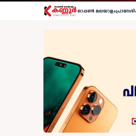
ഓപ്പണ്‍ മലയാളം
പ്രാദേശി