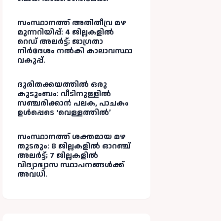
സംസ്ഥാനത്ത് അതിതീവ്ര മഴ
മുന്നറിയിപ്പ്: 4 ജില്ലകളിൽ
റെഡ് അലർട്ട്; ജാഗ്രതാ
നിർദേശം നൽകി കാലാവസ്ഥാ
വകുപ്പ്.
ദുരിതക്കയത്തിൽ ഒരു
കുടുംബം: വീടിനുള്ളിൽ
സഞ്ചരിക്കാൻ പലക, പാചകം
ഉൾപ്പെടെ ‘വെള്ളത്തിൽ’
സംസ്ഥാനത്ത് ശക്തമായ മഴ
തുടരും: 8 ജില്ലകളിൽ ഓറഞ്ച്
അലർട്ട്; 7 ജില്ലകളിൽ
വിദ്യാഭ്യാസ സ്ഥാപനങ്ങൾക്ക്
അവധി.