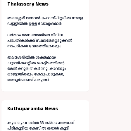
Thalassery News
തലശ്ശേരി ജനറൽ ഹോസ്പിറ്റലിൽ നാളെ
ഡ്യൂട്ടിയിൽ ഉള്ള ഡോക്ടർമാർ
ധർമടം മണ്ഡലത്തിലെ വിവിധ
പദ്ധതികൾക്ക് സ്ഥലമേറ്റെടുക്കൽ
നടപടികൾ വേഗത്തിലാക്കും
തലശേരിയിൽ ശക്തമായ
ചുഴലിക്കാറ്റിൽ കെട്ടിടത്തിന്റെ
മേൽക്കൂര തകർന്നു: കാറിനും
ഓട്ടോയ്ക്കും കേടുപാടുകൾ,
രണ്ടുപേർക്ക് പരുക്ക്
Kuthuparamba News
കൂത്തുപറമ്പിൽ 33 കിലോ കഞ്ചാവ്
പിടികൂടിയ കേസിൽ ഒരാൾ കൂടി