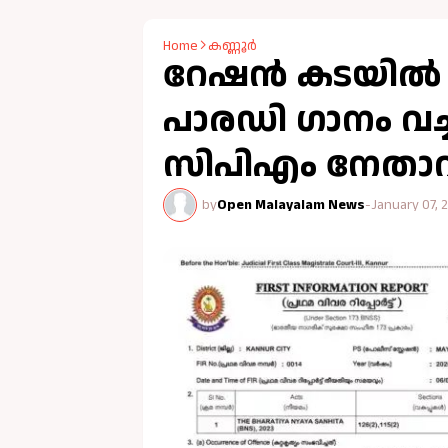
Home
കണ്ണൂർ
റേഷൻ കടയില്‍ '
പാരഡി ഗാനം വച്
സിപിഎം നേതാവിന
by
Open Malayalam News
-
January 07, 