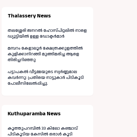
Thalassery News
തലശ്ശേരി ജനറൽ ഹോസ്പിറ്റലിൽ നാളെ
ഡ്യൂട്ടിയിൽ ഉള്ള ഡോക്ടർമാർ
മമ്പറം കേളാലൂർ ക്ഷേത്രക്കുളത്തിൽ
കുളിക്കാനിറങ്ങി മുങ്ങിമരിച്ച ആളെ
തിരിച്ചറിഞ്ഞു
പട്ടാപകൽ വീട്ടമ്മയുടെ സ്വർണ്ണമാല
കവർന്നു: പ്രതിയെ നാട്ടുകാർ പിടികൂടി
പോലീസിലേൽപ്പിച്ചു.
Kuthuparamba News
കൂത്തുപറമ്പിൽ 33 കിലോ കഞ്ചാവ്
പിടികൂടിയ കേസിൽ ഒരാൾ കൂടി