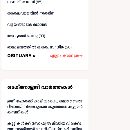
വടവതി മാധവി (85)
കൈലവള്ളപ്പിൽ സക്കീന
വളയങ്ങാടൻ ബാലൻ
തോട്ടത്തി ജാനു (93)
രാമാലയത്തിൽ ഒ.കെ. സുധീർ (56)
OBITUARY »
എല്ലാം കാണുക
ടെക്നോളജി വാർത്തകള്‍
ഇനി പോക്കറ്റ് കാലിയാകും; മൊബൈൽ
റീചാർജ് നിരക്കുകൾ കുത്തനെ കൂട്ടാൻ
കമ്പനികൾ
കുട്ടികൾക്ക് സോഷ്യൽ മീഡിയ വിലക്ക്?;
ജനനത്തീയതി ചോദിച്ച് വാട്‌സാപ്പ്, വലിയ