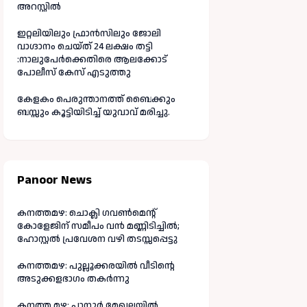
അറസ്റ്റിൽ
ഇറ്റലിയിലും ഫ്രാൻസിലും ജോലി
വാഗ്ദാനം ചെയ്ത് 24 ലക്ഷം തട്ടി
:നാലുപേർക്കെതിരെ ആലക്കോട്
പോലീസ് കേസ് എടുത്തു
കേളകം പെരുന്താനത്ത് ബൈക്കും
ബസ്സും കൂട്ടിയിടിച്ച് യുവാവ് മരിച്ചു.
Panoor News
കനത്തമഴ: ചൊക്ലി ഗവൺമെന്റ്
കോളേജിന് സമീപം വൻ മണ്ണിടിച്ചിൽ;
ഹോസ്റ്റൽ പ്രവേശന വഴി തടസ്സപ്പെട്ടു
കനത്തമഴ: പുല്ലൂക്കരയിൽ വീടിന്റെ
അടുക്കളഭാഗം തകർന്നു
കനത്ത മഴ: പാനൂർ മേഖലയിൽ