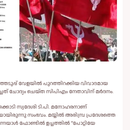
െടുപ്പ് വേളയില്‍ പുറത്തിറക്കിയ വിവാദമായ
വച്ചത് ചോദ്യം ചെയ്‌ത സിപിഎം നേതാവിന് മർദനം.
്ലക്കൊടി സ്വദേശി ടി.പി. മനോഹരനാണ്
യിരുന്നു സംഭവം. മയ്യില്‍ അരിമ്പ്ര പ്രദേശത്തെ
നയാള്‍ ഫോണ്ടിൽ ഉച്ചത്തിൽ “പോറ്റിയേ