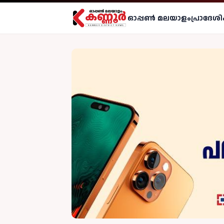
ഓപ്പണ്‍ മലയാളം
പ്രാദേശി