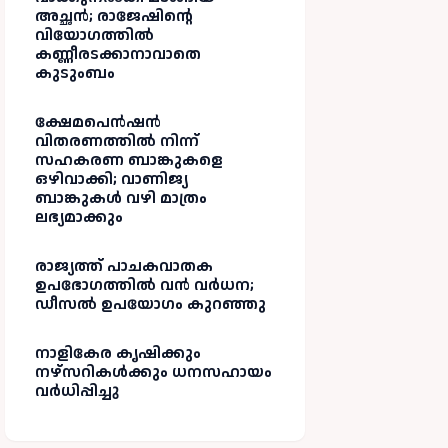
അച്ഛൻ; രാജേഷിന്റെ
വിയോഗത്തിൽ
കണ്ണീരടക്കാനാവാതെ
കുടുംബം
ക്ഷേമപെൻഷൻ
വിതരണത്തിൽ നിന്ന്
സഹകരണ ബാങ്കുകളെ
ഒഴിവാക്കി; വാണിജ്യ
ബാങ്കുകൾ വഴി മാത്രം
ലഭ്യമാക്കും
രാജ്യത്ത് പാചകവാതക
ഉപഭോഗത്തിൽ വൻ വർധന;
ഡീസൽ ഉപയോഗം കുറഞ്ഞു
നാളികേര കൃഷിക്കും
നഴ്സറികൾക്കും ധനസഹായം
വർധിപ്പിച്ചു