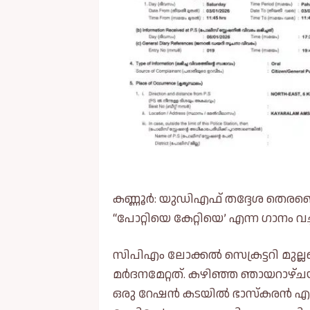
കണ്ണൂർ: യുഡിഎഫ് തദ്ദേശ തെരഞ്ഞ
“പോറ്റിയെ കേറ്റിയെ’ എന്ന ഗാനം 
സിപിഎം ലോക്കല്‍ സെക്രട്ടറി മുല
മർദനമേറ്റത്. കഴിഞ്ഞ ഞായറാഴ്ചയാ
ഒരു റേഷൻ കടയില്‍ ഭാസ്കരൻ എന്