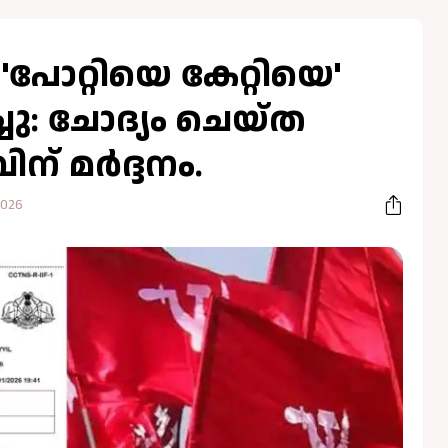
പോറ്റിയെ കേറ്റിയെ'
ചു: ചോദ്യം ചെയ്‌ത
് മർദ്ദനം.
2026