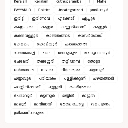
Keralalll
Keralam
Kuthuparamba
l
Mahe
PAYYANUR
Politics
Uncategorized
ഇരിക്കൂർ
ഇരിട്ടി
ഇരിണാവ്
എടക്കാട്
ഏച്ചൂർ
കണ്ണപുരം
കണ്ണർ
കണ്ണാടിപ്പറമ്പ്
കണ്ണൂർ
കരിവെള്ളൂർ
കാഞ്ഞങ്ങാട്
കാസർഗോഡ്
കേളകം
കൊട്ടിയൂർ
ചക്കരക്കൽ
ചക്കരക്കല്ല്
ചാല
ചെറുപുഴ
ചെറുവത്തൂർ
ചേലേരി
തലശ്ശേരി
തളിപ്പറമ്പ്
തോട്ടട
ധർമ്മശാല
നടാൽ
നീലേശ്വരം
പയ്യന്നൂർ
പയ്യാവൂർ
പരിയാരം
പള്ളിക്കുന്ന്
പഴയങ്ങാടി
പറശ്ശിനിക്കടവ്
പുല്ലൂപ്പി
പെരിങ്ങോം
പേരാവൂർ
മട്ടന്നൂർ
മയ്യിൽ
മാട്ടൂൽ
മാലൂർ
മാവിലായി
മേലെ ചൊവ്വ
വളപട്ടണം
ശ്രീകണ്ഠാപുരം