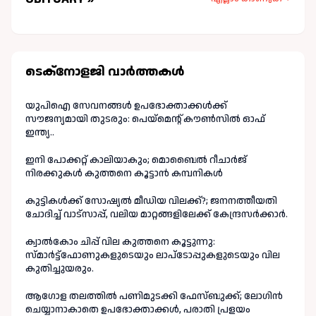
ടെക്നോളജി വാർത്തകള്‍
യുപിഐ സേവനങ്ങൾ ഉപഭോക്താക്കൾക്ക്
സൗജന്യമായി തുടരും: പെയ്മെന്റ് കൗൺസിൽ ഓഫ്
ഇന്ത്യ..
ഇനി പോക്കറ്റ് കാലിയാകും; മൊബൈൽ റീചാർജ്
നിരക്കുകൾ കുത്തനെ കൂട്ടാൻ കമ്പനികൾ
കുട്ടികൾക്ക് സോഷ്യൽ മീഡിയ വിലക്ക്?; ജനനത്തീയതി
ചോദിച്ച് വാട്‌സാപ്പ്, വലിയ മാറ്റങ്ങളിലേക്ക് കേന്ദ്രസർക്കാർ.
ക്വാൽകോം ചിപ്പ് വില കുത്തനെ കൂട്ടുന്നു:
സ്മാർട്ട്ഫോണുകളുടെയും ലാപ്ടോപ്പുകളുടെയും വില
കുതിച്ചുയരും.
ആഗോള തലത്തിൽ പണിമുടക്കി ഫേസ്ബുക്ക്; ലോഗിന്‍
ചെയ്യാനാകാതെ ഉപഭോക്താക്കള്‍, പരാതി പ്രളയം