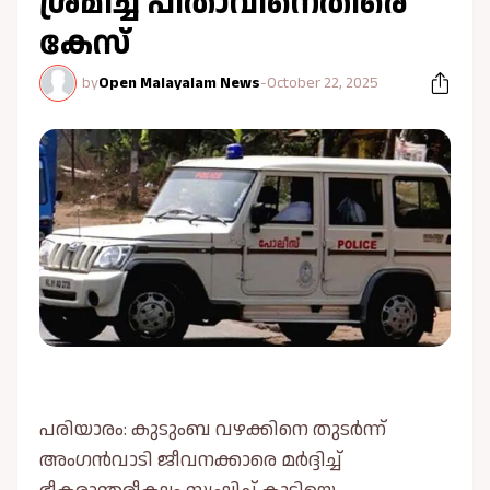
ശ്രമിച്ച പിതാവിനെതിരെ
കേസ്
by
Open Malayalam News
-
October 22, 2025
പരിയാരം: കുടുംബ വഴക്കിനെ തുടർന്ന്
അംഗൻവാടി ജീവനക്കാരെ മർദ്ദിച്ച്‌