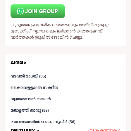
കൂടുതൽ പ്രാദേശിക വാർത്തകളും അറിയിപ്പുകളും
ബ്രേക്കിംഗ് ന്യൂസുകളും ലഭിക്കാൻ കുത്തുപറമ്പ്
വാർത്തകൾ ഗ്രൂപ്പിൽ ജോയിൻ ചെയ്യൂ..
ചരമം
വടവതി മാധവി (85)
കൈലവള്ളപ്പിൽ സക്കീന
വളയങ്ങാടൻ ബാലൻ
തോട്ടത്തി ജാനു (93)
രാമാലയത്തിൽ ഒ.കെ. സുധീർ (56)
OBITUARY »
എല്ലാം കാണുക