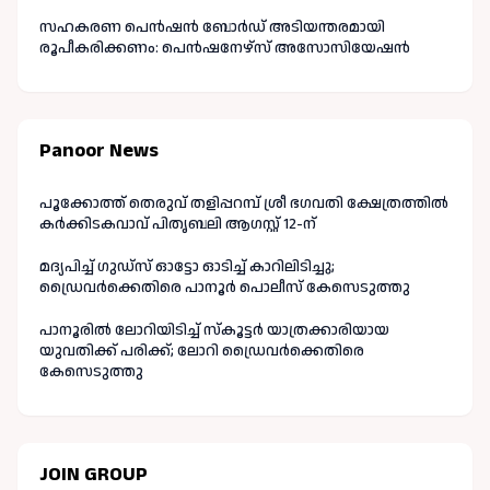
സഹകരണ പെൻഷൻ ബോർഡ് അടിയന്തരമായി
രൂപീകരിക്കണം: പെൻഷനേഴ്സ് അസോസിയേഷൻ
Panoor News
പൂക്കോത്ത് തെരുവ് തളിപ്പറമ്പ് ശ്രീ ഭഗവതി ക്ഷേത്രത്തിൽ
കർക്കിടകവാവ് പിതൃബലി ആഗസ്റ്റ് 12-ന്
മദ്യപിച്ച് ഗുഡ്‌സ് ഓട്ടോ ഓടിച്ച് കാറിലിടിച്ചു;
ഡ്രൈവർക്കെതിരെ പാനൂർ പൊലീസ് കേസെടുത്തു
പാനൂരിൽ ലോറിയിടിച്ച് സ്കൂട്ടർ യാത്രക്കാരിയായ
യുവതിക്ക് പരിക്ക്; ലോറി ഡ്രൈവർക്കെതിരെ
കേസെടുത്തു
JOIN GROUP