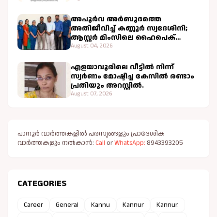
അപൂർവ അർബുദത്തെ
അതിജീവിച്ച് കണ്ണൂർ സ്വദേശിനി;
ആസ്റ്റർ മിംസിലെ ഹൈപെക്
ചികിത്സ വിജയകരം
August 04, 2026
എളയാവൂരിലെ വീട്ടിൽ നിന്ന്
സ്വർണം മോഷ്ടിച്ച കേസിൽ രണ്ടാം
പ്രതിയും അറസ്റ്റിൽ.
August 07, 2026
പാനൂർ വാർത്തകളിൽ പരസ്യങ്ങളും പ്രാദേശിക
വാർത്തകളും നൽകാൻ:
Call
or
WhatsApp:
8943393205
CATEGORIES
Career
General
Kannu
Kannur
Kannur.