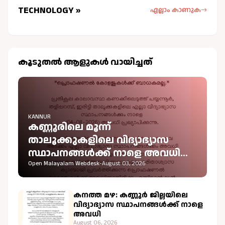
TECHNOLOGY »
എല്ലാം കാണുക
കൂടുതല്‍ ആളുകള്‍ വായിച്ചത്
KANNUR
കണ്ണൂരിലെ മൂന്ന്
താലൂക്കുകളിലെ വിദ്യാഭ്യാസ
സ്ഥാപനങ്ങൾക്ക് നാളെ അവധി
പ്രഖ്യാപിച്ചു
Open Malayalam Webdesk
-
August 03, 2026
കനത്ത മഴ: കണ്ണൂർ ജില്ലയിലെ
വിദ്യാഭ്യാസ സ്ഥാപനങ്ങൾക്ക് നാളെ
അവധി
August 06, 2026