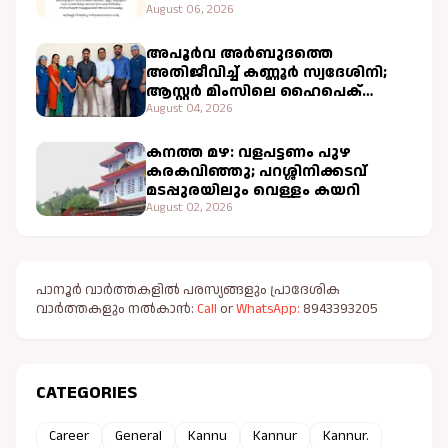
August 06, 2026
അപൂർവ അർബുദത്തെ
അതിജീവിച്ച് കണ്ണൂർ സ്വദേശിനി;
ആസ്റ്റർ മിംസിലെ ഹൈപെക്
ചികിത്സ വിജയകരം
August 04, 2026
കനത്ത മഴ: വളപട്ടണം പുഴ
കരകവിഞ്ഞു; പറശ്ശിനിക്കടവ്
മടപ്പുരയിലും വെള്ളം കയറി
August 02, 2026
പാനൂർ വാർത്തകളിൽ പരസ്യങ്ങളും പ്രാദേശിക
വാർത്തകളും നൽകാൻ:
Call
or
WhatsApp:
8943393205
CATEGORIES
Career
General
Kannu
Kannur
Kannur.