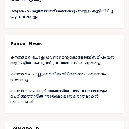
കേളകം പെരുന്താനത്ത് ബൈക്കും ബസ്സും കൂട്ടിയിടിച്ച്
യുവാവ് മരിച്ചു.
Panoor News
കനത്തമഴ: ചൊക്ലി ഗവൺമെന്റ് കോളേജിന് സമീപം വൻ
മണ്ണിടിച്ചിൽ; ഹോസ്റ്റൽ പ്രവേശന വഴി തടസ്സപ്പെട്ടു
കനത്തമഴ: പുല്ലൂക്കരയിൽ വീടിന്റെ അടുക്കളഭാഗം
തകർന്നു
കനത്ത മഴ: പാനൂർ മേഖലയിൽ പരക്കെ നാശനഷ്ടം;
പെരിങ്ങത്തൂരിൽ സുരക്ഷാ മുൻകരുതലുകൾ
ശക്തമാക്കി
JOIN GROUP