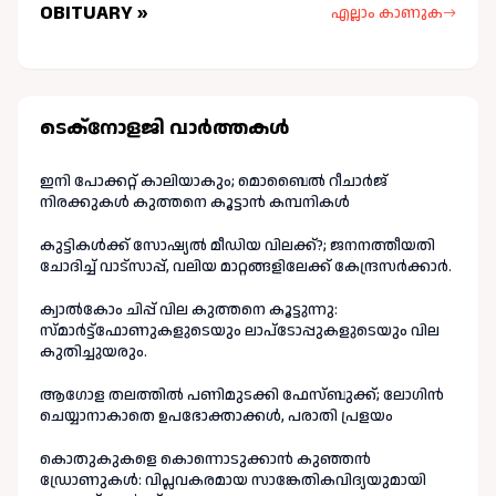
OBITUARY »
എല്ലാം കാണുക
ടെക്നോളജി വാർത്തകള്‍
ഇനി പോക്കറ്റ് കാലിയാകും; മൊബൈൽ റീചാർജ്
നിരക്കുകൾ കുത്തനെ കൂട്ടാൻ കമ്പനികൾ
കുട്ടികൾക്ക് സോഷ്യൽ മീഡിയ വിലക്ക്?; ജനനത്തീയതി
ചോദിച്ച് വാട്‌സാപ്പ്, വലിയ മാറ്റങ്ങളിലേക്ക് കേന്ദ്രസർക്കാർ.
ക്വാൽകോം ചിപ്പ് വില കുത്തനെ കൂട്ടുന്നു:
സ്മാർട്ട്ഫോണുകളുടെയും ലാപ്ടോപ്പുകളുടെയും വില
കുതിച്ചുയരും.
ആഗോള തലത്തിൽ പണിമുടക്കി ഫേസ്ബുക്ക്; ലോഗിന്‍
ചെയ്യാനാകാതെ ഉപഭോക്താക്കള്‍, പരാതി പ്രളയം
കൊതുകുകളെ കൊന്നൊടുക്കാൻ കുഞ്ഞൻ
ഡ്രോണുകൾ: വിപ്ലവകരമായ സാങ്കേതികവിദ്യയുമായി