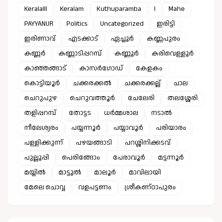
Keralalll
Keralam
Kuthuparamba
l
Mahe
PAYYANUR
Politics
Uncategorized
ഇരിട്ടി
ഇരിണാവ്
എടക്കാട്
ഏച്ചൂർ
കണ്ണപുരം
കണ്ണർ
കണ്ണാടിപ്പറമ്പ്
കണ്ണൂർ
കരിവെള്ളൂർ
കാഞ്ഞങ്ങാട്
കാസർഗോഡ്
കേളകം
കൊട്ടിയൂർ
ചക്കരക്കൽ
ചക്കരക്കല്ല്
ചാല
ചെറുപുഴ
ചെറുവത്തൂർ
ചേലേരി
തലശ്ശേരി
തളിപ്പറമ്പ്
തോട്ടട
ധർമ്മശാല
നടാൽ
നീലേശ്വരം
പയ്യന്നൂർ
പയ്യാവൂർ
പരിയാരം
പള്ളിക്കുന്ന്
പഴയങ്ങാടി
പറശ്ശിനിക്കടവ്
പുല്ലൂപ്പി
പെരിങ്ങോം
പേരാവൂർ
മട്ടന്നൂർ
മയ്യിൽ
മാട്ടൂൽ
മാലൂർ
മാവിലായി
മേലെ ചൊവ്വ
വളപട്ടണം
ശ്രീകണ്ഠാപുരം