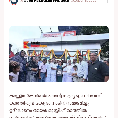
by
Open Malayalam Webdesk
-
October 11, 2025
കണ്ണൂര്‍ കോര്‍പറേഷൻ്റെ ആദ്യ എ.സി ബസ്
കാത്തിരുപ്പ് കേന്ദ്രം നാടിന് സമര്‍പ്പിച്ചു.
ഉദ്ഘാടനം മേയർ മുസ്ലിഹ് മഠത്തില്‍
നിർവഹിച്ചു.കണ്ണൂർ കാല്‍ടെക്സ് ജംഗ്ഷനില്‍