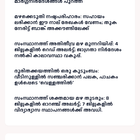
മാർഗ്ഗനിർദേശങ്ങൾ പുറത്ത്
മഴക്കെടുതി നഷ്ടപരിഹാരം: സഹായം
ലഭിക്കാൻ ഈ നാല് രേഖകൾ വേണം; തുക
നേരിട്ട് ബാങ്ക് അക്കൗണ്ടിലേക്ക്
സംസ്ഥാനത്ത് അതിതീവ്ര മഴ മുന്നറിയിപ്പ്: 4
ജില്ലകളിൽ റെഡ് അലർട്ട്; ജാഗ്രതാ നിർദേശം
നൽകി കാലാവസ്ഥാ വകുപ്പ്.
ദുരിതക്കയത്തിൽ ഒരു കുടുംബം:
വീടിനുള്ളിൽ സഞ്ചരിക്കാൻ പലക, പാചകം
ഉൾപ്പെടെ ‘വെള്ളത്തിൽ’
സംസ്ഥാനത്ത് ശക്തമായ മഴ തുടരും: 8
ജില്ലകളിൽ ഓറഞ്ച് അലർട്ട്; 7 ജില്ലകളിൽ
വിദ്യാഭ്യാസ സ്ഥാപനങ്ങൾക്ക് അവധി.