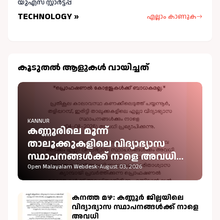
യുഎസ് സ്റ്റാർട്ടപ്പ്
TECHNOLOGY »
എല്ലാം കാണുക
കൂടുതല്‍ ആളുകള്‍ വായിച്ചത്
KANNUR
കണ്ണൂരിലെ മൂന്ന്
താലൂക്കുകളിലെ വിദ്യാഭ്യാസ
സ്ഥാപനങ്ങൾക്ക് നാളെ അവധി
പ്രഖ്യാപിച്ചു
Open Malayalam Webdesk
-
August 03, 2026
കനത്ത മഴ: കണ്ണൂർ ജില്ലയിലെ
വിദ്യാഭ്യാസ സ്ഥാപനങ്ങൾക്ക് നാളെ
അവധി