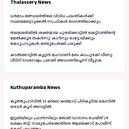
Thalassery News
ധർമടം മണ്ഡലത്തിലെ വിവിധ പദ്ധതികൾക്ക്
സ്ഥലമേറ്റെടുക്കൽ നടപടികൾ വേഗത്തിലാക്കും
തലശേരിയിൽ ശക്തമായ ചുഴലിക്കാറ്റിൽ കെട്ടിടത്തിന്റെ
മേൽക്കൂര തകർന്നു: കാറിനും ഓട്ടോയ്ക്കും
കേടുപാടുകൾ, രണ്ടുപേർക്ക് പരുക്ക്
കടൽക്കാറ്റിൽ കൂറ്റൻ മഹാഗണി മരം കടപുഴകി വീണു:
വീടിന് നാശനഷ്ടം, പരാതി അവഗണിച്ചെന്ന് വീട്ടുടമ.
Kuthuparamba News
കൂത്തുപറമ്പിൽ 33 കിലോ കഞ്ചാവ് പിടികൂടിയ കേസിൽ
ഒരാൾ കൂടി അറസ്റ്റിൽ
ഇറ്റലിയിലും ഫ്രാൻസിലും ജോലി വാഗ്ദാനം ചെയ്ത് 24
ലക്ഷം തട്ടി :നാലുപേർക്കെതിരെ ആലക്കോട് പോലീസ്
കേസ് എടുത്തു