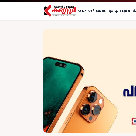
ഓപ്പണ്‍ മലയാളം
പ്രാദേശി