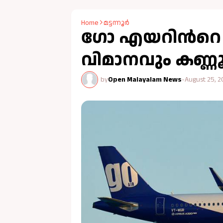
Home
മട്ടന്നൂർ
ഗോ എയറിന്‍റ
വിമാനവും കണ്ണൂര
by
Open Malayalam News
-
August 25, 2