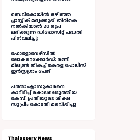
ബെവ്കോയിൽ ഒഴിഞ്ഞ
പ്ലാസ്റ്റിക് മദ്യക്കുപ്പി തിരികെ
നൽകിയാൽ 20 രൂപ
ലഭിക്കുന്ന ഡിപ്പോസിറ്റ് പദ്ധതി
പിൻവലിച്ചു
ഫോളോവേഴ്സിൽ
ലോകറെക്കോർഡ്: രണ്ട്
മില്യൺ തികച്ച് കേരള പോലീസ്
ഇൻസ്റ്റഗ്രാം പേജ്
പത്താംക്ലാസുകാരനെ
കാറിടിച്ച് കൊലപ്പെടുത്തിയ
കേസ്: പ്രതിയുടെ ശിക്ഷ
സുപ്രീം കോടതി മരവിപ്പിച്ചു
Thalassery News