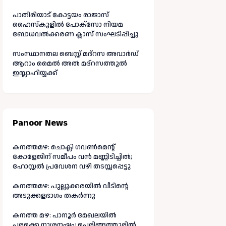
പാതിരിയാട് കോട്ടയം രാജാസ്
ഹൈസ്കൂളിൽ പോക്സോ നിയമ
ബോധവൽക്കരണ ക്ലാസ് സംഘടിപ്പിച്ചു
സംസ്ഥാനതല ബെസ്റ്റ് മദ്റസ അവാർഡ്
ആറാം മൈൽ അൽ മദ്റസത്തുൽ
ഇസ്ലാഹിയ്യക്ക്
Panoor News
കനത്തമഴ: ചൊക്ലി ഗവൺമെന്റ്
കോളേജിന് സമീപം വൻ മണ്ണിടിച്ചിൽ;
ഹോസ്റ്റൽ പ്രവേശന വഴി തടസ്സപ്പെട്ടു
കനത്തമഴ: പുല്ലൂക്കരയിൽ വീടിന്റെ
അടുക്കളഭാഗം തകർന്നു
കനത്ത മഴ: പാനൂർ മേഖലയിൽ
പരക്കെ നാശനഷ്ടം; പെരിങ്ങത്തൂരിൽ