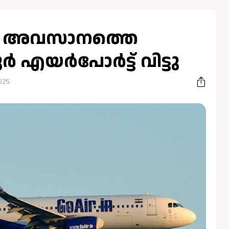
െ അവസാനത്തെ
്‍ എയർപോർട്ട് വിട്ടു
025