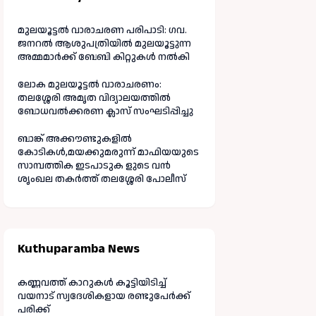
മുലയൂട്ടൽ വാരാചരണ പരിപാടി: ഗവ.
ജനറൽ ആശുപത്രിയിൽ മുലയൂട്ടുന്ന
അമ്മമാർക്ക് ബേബി കിറ്റുകൾ നൽകി
ലോക മുലയൂട്ടൽ വാരാചരണം:
തലശ്ശേരി അമൃത വിദ്യാലയത്തിൽ
ബോധവൽക്കരണ ക്ലാസ് സംഘടിപ്പിച്ചു
ബാങ്ക് അക്കൗണ്ടുകളിൽ
കോടികൾ,മയക്കുമരുന്ന് മാഫിയയുടെ
സാമ്പത്തിക ഇടപാടുക ളുടെ വൻ
ശൃംഖല തകർത്ത് തലശ്ശേരി പോലീസ്
Kuthuparamba News
കണ്ണവത്ത് കാറുകൾ കൂട്ടിയിടിച്ച്
വയനാട് സ്വദേശികളായ രണ്ടുപേർക്ക്
പരിക്ക്