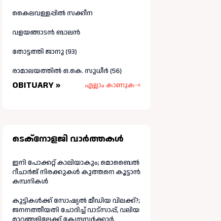
കൈലവള്ളപ്പിൽ സക്കീന
വളയങ്ങാടൻ ബാലൻ
തോട്ടത്തി ജാനു (93)
രാമാലയത്തിൽ ഒ.കെ. സുധീർ (56)
OBITUARY »
എല്ലാം കാണുക
ടെക്നോളജി വാർത്തകള്‍
ഇനി പോക്കറ്റ് കാലിയാകും; മൊബൈൽ
റീചാർജ് നിരക്കുകൾ കുത്തനെ കൂട്ടാൻ
കമ്പനികൾ
കുട്ടികൾക്ക് സോഷ്യൽ മീഡിയ വിലക്ക്?;
ജനനത്തീയതി ചോദിച്ച് വാട്‌സാപ്പ്, വലിയ
മാറ്റങ്ങളിലേക്ക് കേന്ദ്രസർക്കാർ.