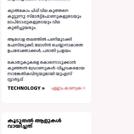
ക്വാൽകോം ചിപ്പ് വില കുത്തനെ
കൂട്ടുന്നു: സ്മാർട്ട്ഫോണുകളുടെയും
ലാപ്ടോപ്പുകളുടെയും വില
കുതിച്ചുയരും.
ആഗോള തലത്തിൽ പണിമുടക്കി
ഫേസ്ബുക്ക്; ലോഗിന്‍ ചെയ്യാനാകാതെ
ഉപഭോക്താക്കള്‍, പരാതി പ്രളയം
കൊതുകുകളെ കൊന്നൊടുക്കാൻ
കുഞ്ഞൻ ഡ്രോണുകൾ: വിപ്ലവകരമായ
സാങ്കേതികവിദ്യയുമായി യുഎസ്
സ്റ്റാർട്ടപ്പ്
TECHNOLOGY »
എല്ലാം കാണുക
കൂടുതല്‍ ആളുകള്‍
വായിച്ചത്