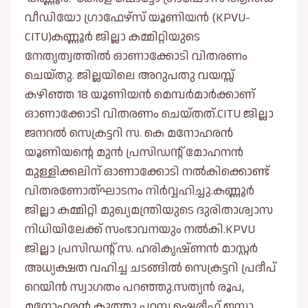
വീഡിയോ ഗ്രാഫേഴ്‌സ് യൂണിയൻ (KPVU-
CITU)കണ്ണൂർ ജില്ലാ കമ്മിറ്റിയുടെ
നേതൃത്വത്തിൽ ഓണാക്കോടി വിതരണം
ചെയ്തു. ജില്ലയിലെ അറുപതു വയസ്സ്
കഴിഞ്ഞ 18 യൂണിയൻ മെമ്പർമാർക്കാണ്
ഓണാക്കോടി വിതരണം ചെയ്തത്.CITU ജില്ലാ
ജനറൽ സെക്രട്ടറി സ. കെ മനോഹരൻ
യൂണിയന്റെ മുൻ പ്രസിഡന്റ് മോഹനൻ
മുള്ളിക്കലിന് ഓണാക്കോടി നൽകിക്കൊണ്ട്
വിതരണോത്ഘാടനം നിർവ്വഹിച്ചു.കണ്ണൂർ
ജില്ലാ കമ്മിറ്റി മുഖ്യമന്ത്രിയുടെ ദുരിതാശ്വാസ
നിധിയിലേക്ക് സംഭാവനയും നൽകി.KPVU
ജില്ലാ പ്രസിഡന്റ് സ. ഹരികൃഷ്ണൻ മാസ്റ്റർ
അധ്യക്ഷത വഹിച്ച ചടങ്ങിൽ സെക്രട്ടറി പ്രദീപ്
റെയിൻ സ്വാഗതം പറഞ്ഞു.സത്യൻ രൂപ,
മനോഹരൻ കൂത്തു പറമ്പ,ഷെരീഫ് ഇസാ