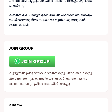
കനത്തമഴ: പുല്ലൂക്കരയിൽ വീടിന്റെ അടുക്കളഭാഗം
തകർന്നു
കനത്ത മഴ: പാനൂർ മേഖലയിൽ പരക്കെ നാശനഷ്ടം;
പെരിങ്ങത്തൂരിൽ സുരക്ഷാ മുൻകരുതലുകൾ
ശക്തമാക്കി
JOIN GROUP
കൂടുതൽ പ്രാദേശിക വാർത്തകളും അറിയിപ്പുകളും
ബ്രേക്കിംഗ് ന്യൂസുകളും ലഭിക്കാൻ കുത്തുപറമ്പ്
വാർത്തകൾ ഗ്രൂപ്പിൽ ജോയിൻ ചെയ്യൂ..
ചരമം