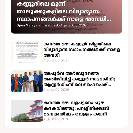
കണ്ണൂരിലെ മൂന്ന്
താലൂക്കുകളിലെ വിദ്യാഭ്യാസ
സ്ഥാപനങ്ങൾക്ക് നാളെ അവധി
പ്രഖ്യാപിച്ചു
Open Malayalam Webdesk
-
August 03, 2026
കനത്ത മഴ: കണ്ണൂർ ജില്ലയിലെ
വിദ്യാഭ്യാസ സ്ഥാപനങ്ങൾക്ക് നാളെ
അവധി
August 06, 2026
അപൂർവ അർബുദത്തെ
അതിജീവിച്ച് കണ്ണൂർ സ്വദേശിനി;
ആസ്റ്റർ മിംസിലെ ഹൈപെക്
ചികിത്സ വിജയകരം
August 04, 2026
കനത്ത മഴ: വളപട്ടണം പുഴ
കരകവിഞ്ഞു; പറശ്ശിനിക്കടവ്
മടപ്പുരയിലും വെള്ളം കയറി
August 02, 2026