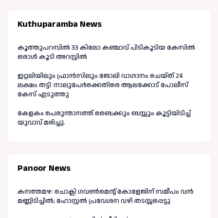
Kuthuparamba News
കൂത്തുപറമ്പിൽ 33 കിലോ കഞ്ചാവ് പിടികൂടിയ കേസിൽ
ഒരാൾ കൂടി അറസ്റ്റിൽ
ഇറ്റലിയിലും ഫ്രാൻസിലും ജോലി വാഗ്ദാനം ചെയ്ത് 24
ലക്ഷം തട്ടി :നാലുപേർക്കെതിരെ ആലക്കോട് പോലീസ്
കേസ് എടുത്തു
കേളകം പെരുന്താനത്ത് ബൈക്കും ബസ്സും കൂട്ടിയിടിച്ച്
യുവാവ് മരിച്ചു.
Panoor News
കനത്തമഴ: ചൊക്ലി ഗവൺമെന്റ് കോളേജിന് സമീപം വൻ
മണ്ണിടിച്ചിൽ; ഹോസ്റ്റൽ പ്രവേശന വഴി തടസ്സപ്പെട്ടു