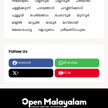
നീലേശ്വരം
പയ്യന്നൂർ
പയ്യാവൂർ
പരിയാരം
പള്ളിക്കുന്ന്
പഴയങ്ങാടി
പറശ്ശിനിക്കടവ്
പുല്ലൂപ്പി
പെരിങ്ങോം
പേരാവൂർ
മട്ടന്നൂർ
മയ്യിൽ
മാട്ടൂൽ
മാലൂർ
മാവിലായി
മേലെ ചൊവ്വ
വളപട്ടണം
ശ്രീകണ്ഠാപുരം
Follow Us
Facebook
WhatsApp
X
65.4k