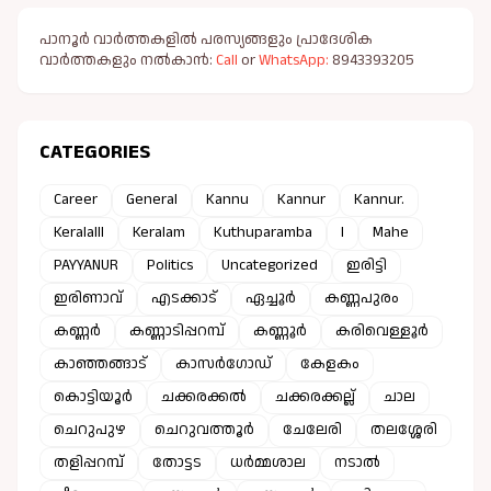
പാനൂർ വാർത്തകളിൽ പരസ്യങ്ങളും പ്രാദേശിക
വാർത്തകളും നൽകാൻ:
Call
or
WhatsApp:
8943393205
CATEGORIES
Career
General
Kannu
Kannur
Kannur.
Keralalll
Keralam
Kuthuparamba
l
Mahe
PAYYANUR
Politics
Uncategorized
ഇരിട്ടി
ഇരിണാവ്
എടക്കാട്
ഏച്ചൂർ
കണ്ണപുരം
കണ്ണർ
കണ്ണാടിപ്പറമ്പ്
കണ്ണൂർ
കരിവെള്ളൂർ
കാഞ്ഞങ്ങാട്
കാസർഗോഡ്
കേളകം
കൊട്ടിയൂർ
ചക്കരക്കൽ
ചക്കരക്കല്ല്
ചാല
ചെറുപുഴ
ചെറുവത്തൂർ
ചേലേരി
തലശ്ശേരി
തളിപ്പറമ്പ്
തോട്ടട
ധർമ്മശാല
നടാൽ