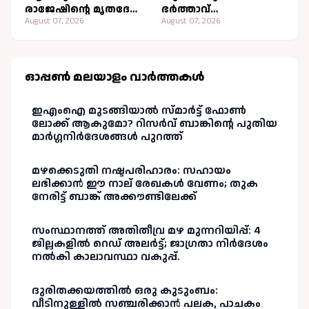
രാജേഷിന്റെ മൃതദേഹം
ഭർത്താവ്
കൊണ്ടുപോയ
August 07, 2026
വിദേശത്തേക്ക്
August 07, 2026
സംഭവം: വിശദീകരണം
കടന്നതായി സംശയം,
തേടി കണ്ണൂർ എഡിഎം
ലുക്കൗട്ട് സർക്കുലർ
പുറപ്പെടുവിച്ചു.
ഓപ്പണ്‍ മലയാളം വാർത്തകള്‍
ഇഎംഐ മുടങ്ങിയാൽ സ്മാർട്ട് ഫോൺ
ലോക്ക് ആകുമോ? റിസർവ് ബാങ്കിന്റെ പുതിയ
മാർഗ്ഗനിർദേശങ്ങൾ പുറത്ത്
മഴക്കെടുതി നഷ്ടപരിഹാരം: സഹായം
ലഭിക്കാൻ ഈ നാല് രേഖകൾ വേണം; തുക
നേരിട്ട് ബാങ്ക് അക്കൗണ്ടിലേക്ക്
സംസ്ഥാനത്ത് അതിതീവ്ര മഴ മുന്നറിയിപ്പ്: 4
ജില്ലകളിൽ റെഡ് അലർട്ട്; ജാഗ്രതാ നിർദേശം
നൽകി കാലാവസ്ഥാ വകുപ്പ്.
ദുരിതക്കയത്തിൽ ഒരു കുടുംബം:
വീടിനുള്ളിൽ സഞ്ചരിക്കാൻ പലക, പാചകം