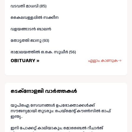
വടവതി മാധവി (85)
കൈലവള്ളപ്പിൽ സക്കീന
വളയങ്ങാടൻ ബാലൻ
തോട്ടത്തി ജാനു (93)
രാമാലയത്തിൽ ഒ.കെ. സുധീർ (56)
OBITUARY »
എല്ലാം കാണുക
ടെക്നോളജി വാർത്തകള്‍
യുപിഐ സേവനങ്ങൾ ഉപഭോക്താക്കൾക്ക്
സൗജന്യമായി തുടരും: പെയ്മെന്റ് കൗൺസിൽ ഓഫ്
ഇന്ത്യ..
ഇനി പോക്കറ്റ് കാലിയാകും; മൊബൈൽ റീചാർജ്