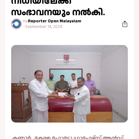
നിധിയിലേക്ക്
സംഭാവനയും നൽകി.
by
Reporter Open Malayalam
-
September 14, 2024
കണ്ണൂർ: കേരള ഫോട്ടോ ഗ്രാഫേഴ്‌സ് ആൻഡ്