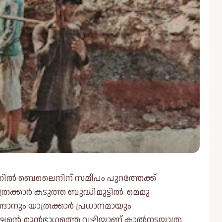
േഷനിൽ ബെലൈനിന് സമീപം പുറത്തേക്ക്
രക്കാർ കടുത്ത ബുദ്ധിമുട്ടിൽ. മെമു
ങാനും യാത്രക്കാർ പ്രധാനമായും
റേഷന്റെ മുൻഭാഗത്തെ വഴിയാണ് കാൽനടയാത്ര