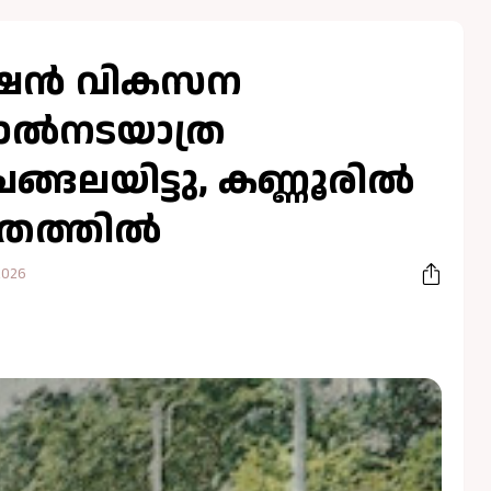
റേഷൻ വികസന
കാൽനടയാത്ര
 ചങ്ങലയിട്ടു, കണ്ണൂരിൽ
രിതത്തിൽ
2026