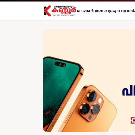
ഓപ്പണ്‍ മലയാളം
പ്രാദേശി