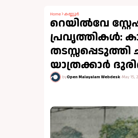
Home
കണ്ണൂർ
റെയിൽവേ സ്റ്
പ്രവൃത്തികൾ: 
തടസ്സപ്പെടുത്തി
യാത്രക്കാർ ദു
by
Open Malayalam Webdesk
-
May 15, 