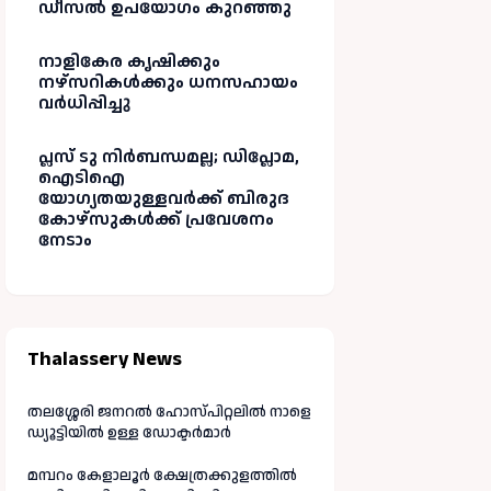
ഡീസൽ ഉപയോഗം കുറഞ്ഞു
നാളികേര കൃഷിക്കും
നഴ്സറികൾക്കും ധനസഹായം
വർധിപ്പിച്ചു
പ്ലസ് ടു നിർബന്ധമല്ല; ഡിപ്ലോമ,
ഐടിഐ
യോഗ്യതയുള്ളവർക്ക് ബിരുദ
കോഴ്‌സുകൾക്ക് പ്രവേശനം
നേടാം
Thalassery News
തലശ്ശേരി ജനറൽ ഹോസ്പിറ്റലിൽ നാളെ
ഡ്യൂട്ടിയിൽ ഉള്ള ഡോക്ടർമാർ
മമ്പറം കേളാലൂർ ക്ഷേത്രക്കുളത്തിൽ