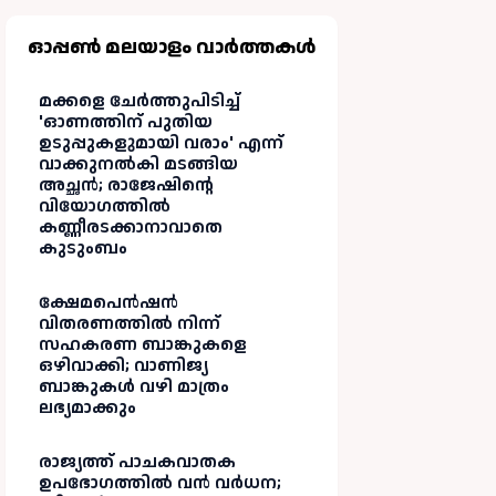
സംഭവം:
പീഡന
എഡിഎമ്മിന്
ആരോപണവു
ഓപ്പണ്‍ മലയാളം വാർത്തകള്‍
അന്വേഷണ
മായി
ചുമതല
ബന്ധുക്കൾ
മക്കളെ ചേർത്തുപിടിച്ച്
'ഓണത്തിന് പുതിയ
ഉടുപ്പുകളുമായി വരാം' എന്ന്
വാക്കുനൽകി മടങ്ങിയ
അച്ഛൻ; രാജേഷിന്റെ
വിയോഗത്തിൽ
കണ്ണീരടക്കാനാവാതെ
കുടുംബം
ക്ഷേമപെൻഷൻ
വിതരണത്തിൽ നിന്ന്
സഹകരണ ബാങ്കുകളെ
ഒഴിവാക്കി; വാണിജ്യ
ബാങ്കുകൾ വഴി മാത്രം
ലഭ്യമാക്കും
രാജ്യത്ത് പാചകവാതക
ഉപഭോഗത്തിൽ വൻ വർധന;