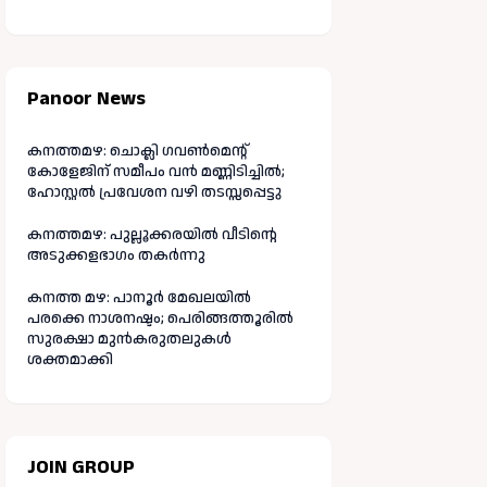
Panoor News
കനത്തമഴ: ചൊക്ലി ഗവൺമെന്റ്
കോളേജിന് സമീപം വൻ മണ്ണിടിച്ചിൽ;
ഹോസ്റ്റൽ പ്രവേശന വഴി തടസ്സപ്പെട്ടു
കനത്തമഴ: പുല്ലൂക്കരയിൽ വീടിന്റെ
അടുക്കളഭാഗം തകർന്നു
കനത്ത മഴ: പാനൂർ മേഖലയിൽ
പരക്കെ നാശനഷ്ടം; പെരിങ്ങത്തൂരിൽ
സുരക്ഷാ മുൻകരുതലുകൾ
ശക്തമാക്കി
JOIN GROUP