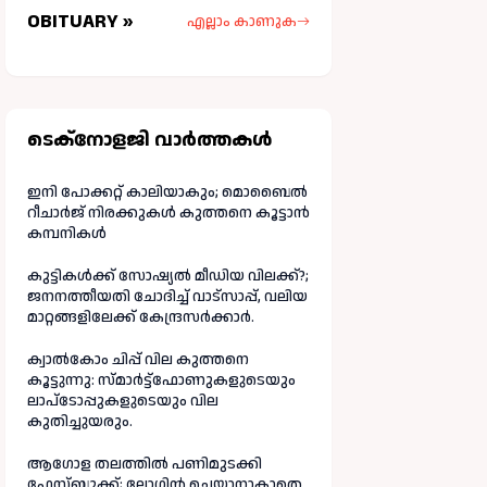
OBITUARY »
എല്ലാം കാണുക
ടെക്നോളജി വാർത്തകള്‍
ഇനി പോക്കറ്റ് കാലിയാകും; മൊബൈൽ
റീചാർജ് നിരക്കുകൾ കുത്തനെ കൂട്ടാൻ
കമ്പനികൾ
കുട്ടികൾക്ക് സോഷ്യൽ മീഡിയ വിലക്ക്?;
ജനനത്തീയതി ചോദിച്ച് വാട്‌സാപ്പ്, വലിയ
മാറ്റങ്ങളിലേക്ക് കേന്ദ്രസർക്കാർ.
ക്വാൽകോം ചിപ്പ് വില കുത്തനെ
കൂട്ടുന്നു: സ്മാർട്ട്ഫോണുകളുടെയും
ലാപ്ടോപ്പുകളുടെയും വില
കുതിച്ചുയരും.
ആഗോള തലത്തിൽ പണിമുടക്കി
ഫേസ്ബുക്ക്; ലോഗിന്‍ ചെയ്യാനാകാതെ