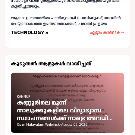
സ്മാർട്ട്ഫോണുകളുടെയും ലാപ്ടോപ്പുകളുടെയും വില
കുതിച്ചുയരും.
ആഗോള തലത്തിൽ പണിമുടക്കി ഫേസ്ബുക്ക്; ലോഗിന്‍
ചെയ്യാനാകാതെ ഉപഭോക്താക്കള്‍, പരാതി പ്രളയം
TECHNOLOGY »
എല്ലാം കാണുക
കൂടുതല്‍ ആളുകള്‍ വായിച്ചത്
KANNUR
കണ്ണൂരിലെ മൂന്ന്
താലൂക്കുകളിലെ വിദ്യാഭ്യാസ
സ്ഥാപനങ്ങൾക്ക് നാളെ അവധി
പ്രഖ്യാപിച്ചു
Open Malayalam Webdesk
-
August 03, 2026