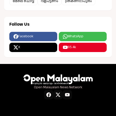
മേലെ ചൊവ്വ
വളപട്ടണം
ശ്രീകണ്ഠാപുരം
Follow Us
Facebook
WhatsApp
X
65.4k
Open Malayalam News Network