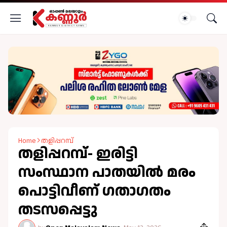
Home
തളിപ്പറമ്പ്
തളിപ്പറമ്പ്- ഇരിട്ടി
സംസ്ഥാന പാതയിൽ മരം
പൊട്ടിവീണ് ഗതാഗതം
തടസപ്പെട്ടു