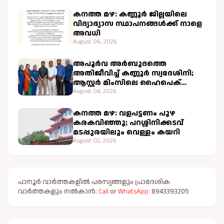
കനത്ത മഴ: കണ്ണൂർ ജില്ലയിലെ
വിദ്യാഭ്യാസ സ്ഥാപനങ്ങൾക്ക് നാളെ
അവധി
August 06, 2026
അപൂർവ അർബുദത്തെ
അതിജീവിച്ച് കണ്ണൂർ സ്വദേശിനി;
ആസ്റ്റർ മിംസിലെ ഹൈപെക്
ചികിത്സ വിജയകരം
August 04, 2026
കനത്ത മഴ: വളപട്ടണം പുഴ
കരകവിഞ്ഞു; പറശ്ശിനിക്കടവ്
മടപ്പുരയിലും വെള്ളം കയറി
August 02, 2026
പാനൂർ വാർത്തകളിൽ പരസ്യങ്ങളും പ്രാദേശിക
വാർത്തകളും നൽകാൻ:
Call
or
WhatsApp:
8943393205