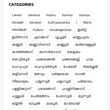
CATEGORIES
Career
General
Kannu
Kannur
Kannur.
Keralalll
Keralam
Kuthuparamba
l
Mahe
PAYYANUR
Politics
Uncategorized
ഇരിട്ടി
ഇരിണാവ്
എടക്കാട്
ഏച്ചൂർ
കണ്ണപുരം
കണ്ണർ
കണ്ണാടിപ്പറമ്പ്
കണ്ണൂർ
കരിവെള്ളൂർ
കാഞ്ഞങ്ങാട്
കാസർഗോഡ്
കേളകം
കൊട്ടിയൂർ
ചക്കരക്കൽ
ചക്കരക്കല്ല്
ചാല
ചെറുപുഴ
ചെറുവത്തൂർ
ചേലേരി
തലശ്ശേരി
തളിപ്പറമ്പ്
തോട്ടട
ധർമ്മശാല
നടാൽ
നീലേശ്വരം
പയ്യന്നൂർ
പയ്യാവൂർ
പരിയാരം
പള്ളിക്കുന്ന്
പഴയങ്ങാടി
പറശ്ശിനിക്കടവ്
പുല്ലൂപ്പി
പെരിങ്ങോം
പേരാവൂർ
മട്ടന്നൂർ
മയ്യിൽ
മാട്ടൂൽ
മാലൂർ
മാവിലായി