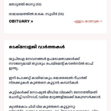
തോട്ടത്തി ജാനു (93)
രാമാലയത്തിൽ ഒ.കെ. സുധീർ (56)
OBITUARY »
എല്ലാം കാണുക
ടെക്നോളജി വാർത്തകള്‍
യുപിഐ സേവനങ്ങൾ ഉപഭോക്താക്കൾക്ക്
സൗജന്യമായി തുടരും: പെയ്മെന്റ് കൗൺസിൽ ഓഫ്
ഇന്ത്യ..
ഇനി പോക്കറ്റ് കാലിയാകും; മൊബൈൽ റീചാർജ്
നിരക്കുകൾ കുത്തനെ കൂട്ടാൻ കമ്പനികൾ
കുട്ടികൾക്ക് സോഷ്യൽ മീഡിയ വിലക്ക്?; ജനനത്തീയതി
ചോദിച്ച് വാട്‌സാപ്പ്, വലിയ മാറ്റങ്ങളിലേക്ക് കേന്ദ്രസർക്കാർ.
ക്വാൽകോം ചിപ്പ് വില കുത്തനെ കൂട്ടുന്നു: