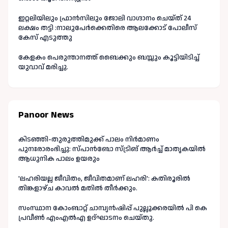
ഇറ്റലിയിലും ഫ്രാൻസിലും ജോലി വാഗ്ദാനം ചെയ്ത് 24
ലക്ഷം തട്ടി :നാലുപേർക്കെതിരെ ആലക്കോട് പോലീസ്
കേസ് എടുത്തു
കേളകം പെരുന്താനത്ത് ബൈക്കും ബസ്സും കൂട്ടിയിടിച്ച്
യുവാവ് മരിച്ചു.
Panoor News
കിടഞ്ഞി-തുരുത്തിമുക്ക് പാലം നിർമാണം
പുനഃരാരംഭിച്ചു: സ്പാൻബോ സ്ട്രിങ് ആർച്ച് മാതൃകയിൽ
ആധുനിക പാലം ഉയരും
'ലഹരിയല്ല ജീവിതം, ജീവിതമാണ് ലഹരി': കതിരൂരിൽ
തിങ്കളാഴ്ച കാവൽ മതിൽ തീർക്കും.
സംസ്ഥാന കോംബാറ്റ് ചാമ്പ്യൻഷിപ്പ് പുല്ലൂക്കരയിൽ പി കെ
പ്രവീൺ എംഎൽഎ ഉദ്ഘാടനം ചെയ്തു.