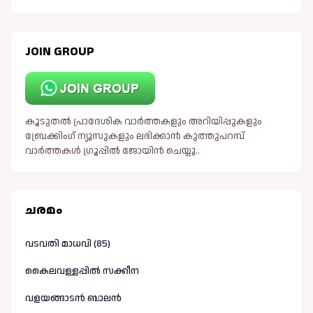
JOIN GROUP
കൂടുതൽ പ്രാദേശിക വാർത്തകളും അറിയിപ്പുകളും
ബ്രേക്കിംഗ് ന്യൂസുകളും ലഭിക്കാൻ കുത്തുപറമ്പ്
വാർത്തകൾ ഗ്രൂപ്പിൽ ജോയിൻ ചെയ്യൂ..
ചരമം
വടവതി മാധവി (85)
കൈലവള്ളപ്പിൽ സക്കീന
വളയങ്ങാടൻ ബാലൻ