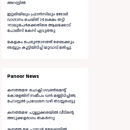
അറസ്റ്റിൽ
ഇറ്റലിയിലും ഫ്രാൻസിലും ജോലി
വാഗ്ദാനം ചെയ്ത് 24 ലക്ഷം തട്ടി
:നാലുപേർക്കെതിരെ ആലക്കോട്
പോലീസ് കേസ് എടുത്തു
കേളകം പെരുന്താനത്ത് ബൈക്കും
ബസ്സും കൂട്ടിയിടിച്ച് യുവാവ് മരിച്ചു.
Panoor News
കനത്തമഴ: ചൊക്ലി ഗവൺമെന്റ്
കോളേജിന് സമീപം വൻ മണ്ണിടിച്ചിൽ;
ഹോസ്റ്റൽ പ്രവേശന വഴി തടസ്സപ്പെട്ടു
കനത്തമഴ: പുല്ലൂക്കരയിൽ വീടിന്റെ
അടുക്കളഭാഗം തകർന്നു
കനത്ത മഴ: പാനൂർ മേഖലയിൽ