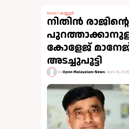
Home
കണ്ണൂർ
നിതിൻ രാജിന്റ
പുറത്താക്കാനു
കോളേജ് മാനേജ്‌മെ
അടച്ചുപൂട്ടി
by
Open Malayalam News
-
April 14, 202