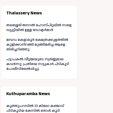
Thalassery News
തലശ്ശേരി ജനറൽ ഹോസ്പിറ്റലിൽ നാളെ
ഡ്യൂട്ടിയിൽ ഉള്ള ഡോക്ടർമാർ
മമ്പറം കേളാലൂർ ക്ഷേത്രക്കുളത്തിൽ
കുളിക്കാനിറങ്ങി മുങ്ങിമരിച്ച ആളെ
തിരിച്ചറിഞ്ഞു
പട്ടാപകൽ വീട്ടമ്മയുടെ സ്വർണ്ണമാല
കവർന്നു: പ്രതിയെ നാട്ടുകാർ പിടികൂടി
പോലീസിലേൽപ്പിച്ചു.
Kuthuparamba News
കൂത്തുപറമ്പിൽ 33 കിലോ കഞ്ചാവ്
പിടികൂടിയ കേസിൽ ഒരാൾ കൂടി