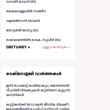
വടവതി മാധവി (85)
കൈലവള്ളപ്പിൽ സക്കീന
വളയങ്ങാടൻ ബാലൻ
തോട്ടത്തി ജാനു (93)
രാമാലയത്തിൽ ഒ.കെ. സുധീർ (56)
OBITUARY »
എല്ലാം കാണുക
ടെക്നോളജി വാർത്തകള്‍
ഇനി പോക്കറ്റ് കാലിയാകും; മൊബൈൽ
റീചാർജ് നിരക്കുകൾ കുത്തനെ കൂട്ടാൻ
കമ്പനികൾ
കുട്ടികൾക്ക് സോഷ്യൽ മീഡിയ വിലക്ക്?;
ജനനത്തീയതി ചോദിച്ച് വാട്‌സാപ്പ്, വലിയ