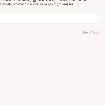
ധിക്ഷേപങ്ങള്‍ പാടില്ല. ഇത്തരം അഭിപ്രായങ്ങള്‍ സൈബര്‍
 അഭിപ്രായങ്ങള്‍ ഓപ്പൺ മലയാളം ന്യൂസിന്റേതല്ല.
Next Post