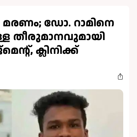
െ മരണം; ഡോ. റാമിനെ
ള്ള തീരുമാനവുമായി
ന്റ്, ക്ലിനിക്ക്
6