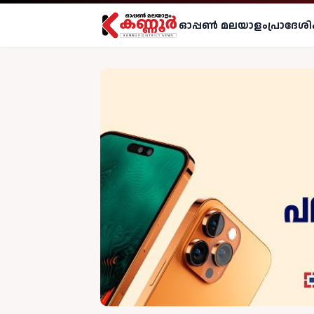
ഓപ്പണ്‍ മലയാളം
പ്രാദേശി