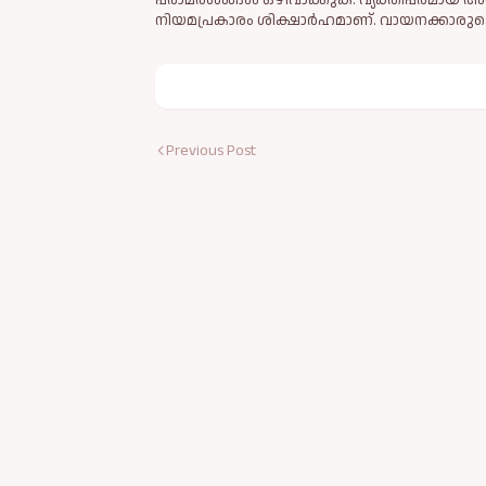
പരാമര്‍ശങ്ങള്‍ ഒഴിവാക്കുക. വ്യക്തിപരമായ അ
നിയമപ്രകാരം ശിക്ഷാര്‍ഹമാണ്. വായനക്കാരുടെ
Previous Post