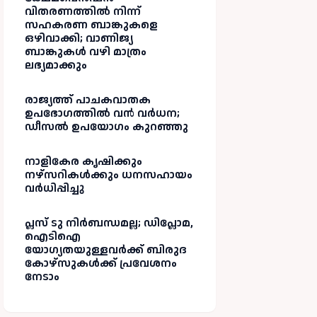
വിതരണത്തിൽ നിന്ന്
സഹകരണ ബാങ്കുകളെ
ഒഴിവാക്കി; വാണിജ്യ
ബാങ്കുകൾ വഴി മാത്രം
ലഭ്യമാക്കും
രാജ്യത്ത് പാചകവാതക
ഉപഭോഗത്തിൽ വൻ വർധന;
ഡീസൽ ഉപയോഗം കുറഞ്ഞു
നാളികേര കൃഷിക്കും
നഴ്സറികൾക്കും ധനസഹായം
വർധിപ്പിച്ചു
പ്ലസ് ടു നിർബന്ധമല്ല; ഡിപ്ലോമ,
ഐടിഐ
യോഗ്യതയുള്ളവർക്ക് ബിരുദ
കോഴ്‌സുകൾക്ക് പ്രവേശനം
നേടാം