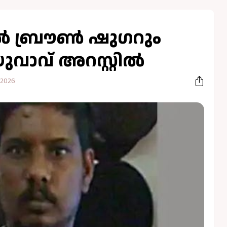
 ബ്രൗണ്‍ ഷുഗറും
ാവ് അറസ്റ്റില്‍
 2026