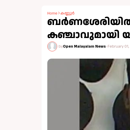
Home
കണ്ണൂർ
ബർണശേരിയില്‍
കഞ്ചാവുമായി യുവ
by
Open Malayalam News
-
February 01,