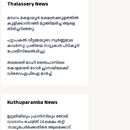
Thalassery News
മമ്പറം കേളാലൂർ ക്ഷേത്രക്കുളത്തിൽ
കുളിക്കാനിറങ്ങി മുങ്ങിമരിച്ച ആളെ
തിരിച്ചറിഞ്ഞു
പട്ടാപകൽ വീട്ടമ്മയുടെ സ്വർണ്ണമാല
കവർന്നു: പ്രതിയെ നാട്ടുകാർ പിടികൂടി
പോലീസിലേൽപ്പിച്ചു.
തലശേരി മാഹി ബൈപാസിലെ
കൊളശേരി ടോൾ പ്ലാസയിലേക്ക്
ഡിവൈഎഫ്ഐ മാർച്ച്.
Kuthuparamba News
ഇറ്റലിയിലും ഫ്രാൻസിലും ജോലി
വാഗ്ദാനം ചെയ്ത് 24 ലക്ഷം തട്ടി
:നാലുപേർക്കെതിരെ ആലക്കോട്