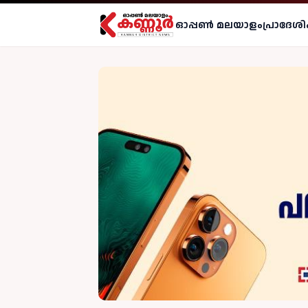
ഓപ്പണ്‍ മലയാളം
പ്രാദേശി