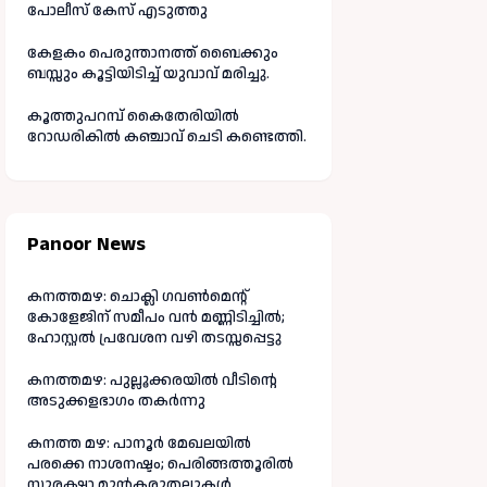
പോലീസ് കേസ് എടുത്തു
കേളകം പെരുന്താനത്ത് ബൈക്കും
ബസ്സും കൂട്ടിയിടിച്ച് യുവാവ് മരിച്ചു.
കൂത്തുപറമ്പ് കൈതേരിയിൽ
റോഡരികിൽ കഞ്ചാവ് ചെടി കണ്ടെത്തി.
Panoor News
കനത്തമഴ: ചൊക്ലി ഗവൺമെന്റ്
കോളേജിന് സമീപം വൻ മണ്ണിടിച്ചിൽ;
ഹോസ്റ്റൽ പ്രവേശന വഴി തടസ്സപ്പെട്ടു
കനത്തമഴ: പുല്ലൂക്കരയിൽ വീടിന്റെ
അടുക്കളഭാഗം തകർന്നു
കനത്ത മഴ: പാനൂർ മേഖലയിൽ
പരക്കെ നാശനഷ്ടം; പെരിങ്ങത്തൂരിൽ
സുരക്ഷാ മുൻകരുതലുകൾ