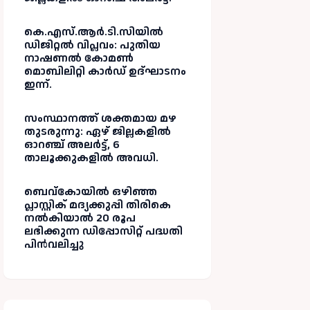
കെ.എസ്.ആർ.ടി.സിയിൽ
ഡിജിറ്റൽ വിപ്ലവം: പുതിയ
നാഷണൽ കോമൺ
മൊബിലിറ്റി കാർഡ് ഉദ്ഘാടനം
ഇന്ന്.
സംസ്ഥാനത്ത് ശക്തമായ മഴ
തുടരുന്നു: ഏഴ് ജില്ലകളിൽ
ഓറഞ്ച് അലർട്ട്, 6
താലൂക്കുകളിൽ അവധി.
ബെവ്കോയിൽ ഒഴിഞ്ഞ
പ്ലാസ്റ്റിക് മദ്യക്കുപ്പി തിരികെ
നൽകിയാൽ 20 രൂപ
ലഭിക്കുന്ന ഡിപ്പോസിറ്റ് പദ്ധതി
പിൻവലിച്ചു