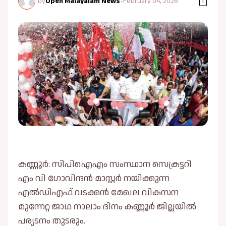
by
Open Malayalam News
-
February 04, 2026
കണ്ണൂർ: സിപിഐഎം സംസ്ഥാന സെക്രട്ടറി
എം വി ഗോവിന്ദൻ മാസ്റ്റർ നയിക്കുന്ന
എല്‍ഡിഎഫ് വടക്കൻ മേഖല വികസന
മുന്നേറ്റ ജാഥ നാലാം ദിനം കണ്ണൂർ ജില്ലയില്‍
പര്യടനം തുടരും.