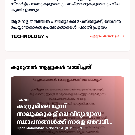
സ്മാർട്ട്ഫോണുകളുടെയും ലാപ്ടോപ്പുകളുടെയും വില
കുതിച്ചുയരും.
ആഗോള തലത്തിൽ പണിമുടക്കി ഫേസ്ബുക്ക്; ലോഗിന്‍
ചെയ്യാനാകാതെ ഉപഭോക്താക്കള്‍, പരാതി പ്രളയം
TECHNOLOGY »
എല്ലാം കാണുക
കൂടുതല്‍ ആളുകള്‍ വായിച്ചത്
KANNUR
കണ്ണൂരിലെ മൂന്ന്
താലൂക്കുകളിലെ വിദ്യാഭ്യാസ
സ്ഥാപനങ്ങൾക്ക് നാളെ അവധി
പ്രഖ്യാപിച്ചു
Open Malayalam Webdesk
-
August 03, 2026