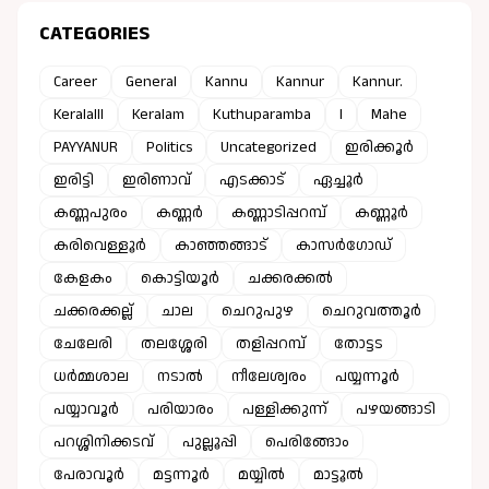
CATEGORIES
Career
General
Kannu
Kannur
Kannur.
Keralalll
Keralam
Kuthuparamba
l
Mahe
PAYYANUR
Politics
Uncategorized
ഇരിക്കൂർ
ഇരിട്ടി
ഇരിണാവ്
എടക്കാട്
ഏച്ചൂർ
കണ്ണപുരം
കണ്ണർ
കണ്ണാടിപ്പറമ്പ്
കണ്ണൂർ
കരിവെള്ളൂർ
കാഞ്ഞങ്ങാട്
കാസർഗോഡ്
കേളകം
കൊട്ടിയൂർ
ചക്കരക്കൽ
ചക്കരക്കല്ല്
ചാല
ചെറുപുഴ
ചെറുവത്തൂർ
ചേലേരി
തലശ്ശേരി
തളിപ്പറമ്പ്
തോട്ടട
ധർമ്മശാല
നടാൽ
നീലേശ്വരം
പയ്യന്നൂർ
പയ്യാവൂർ
പരിയാരം
പള്ളിക്കുന്ന്
പഴയങ്ങാടി
പറശ്ശിനിക്കടവ്
പുല്ലൂപ്പി
പെരിങ്ങോം
പേരാവൂർ
മട്ടന്നൂർ
മയ്യിൽ
മാട്ടൂൽ