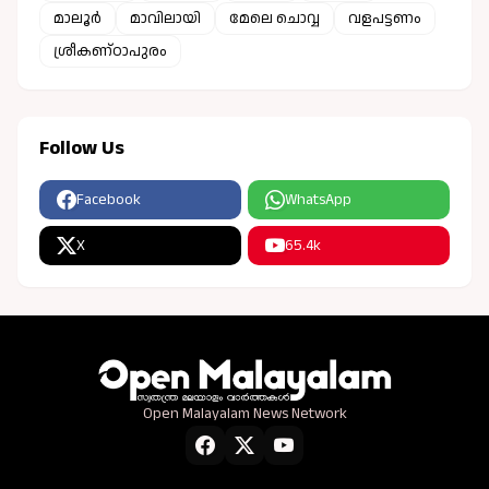
മാലൂർ
മാവിലായി
മേലെ ചൊവ്വ
വളപട്ടണം
ശ്രീകണ്ഠാപുരം
Follow Us
Facebook
WhatsApp
X
65.4k
Open Malayalam News Network