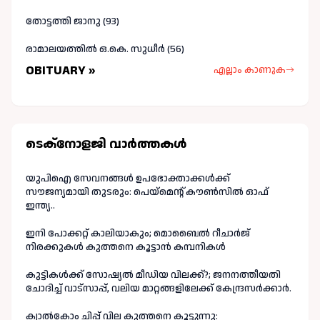
തോട്ടത്തി ജാനു (93)
രാമാലയത്തിൽ ഒ.കെ. സുധീർ (56)
OBITUARY »
എല്ലാം കാണുക
ടെക്നോളജി വാർത്തകള്‍
യുപിഐ സേവനങ്ങൾ ഉപഭോക്താക്കൾക്ക്
സൗജന്യമായി തുടരും: പെയ്മെന്റ് കൗൺസിൽ ഓഫ്
ഇന്ത്യ..
ഇനി പോക്കറ്റ് കാലിയാകും; മൊബൈൽ റീചാർജ്
നിരക്കുകൾ കുത്തനെ കൂട്ടാൻ കമ്പനികൾ
കുട്ടികൾക്ക് സോഷ്യൽ മീഡിയ വിലക്ക്?; ജനനത്തീയതി
ചോദിച്ച് വാട്‌സാപ്പ്, വലിയ മാറ്റങ്ങളിലേക്ക് കേന്ദ്രസർക്കാർ.
ക്വാൽകോം ചിപ്പ് വില കുത്തനെ കൂട്ടുന്നു: