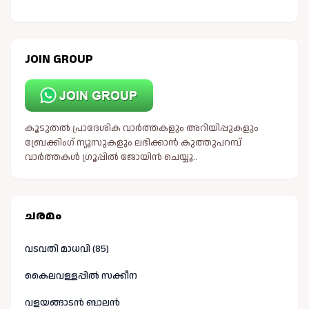
JOIN GROUP
കൂടുതൽ പ്രാദേശിക വാർത്തകളും അറിയിപ്പുകളും
ബ്രേക്കിംഗ് ന്യൂസുകളും ലഭിക്കാൻ കുത്തുപറമ്പ്
വാർത്തകൾ ഗ്രൂപ്പിൽ ജോയിൻ ചെയ്യൂ..
ചരമം
വടവതി മാധവി (85)
കൈലവള്ളപ്പിൽ സക്കീന
വളയങ്ങാടൻ ബാലൻ