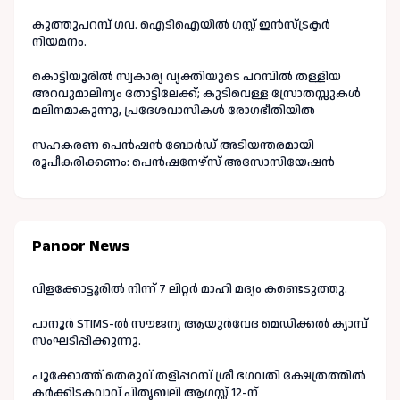
കൂത്തുപറമ്പ് ഗവ. ഐടിഐയിൽ ഗസ്റ്റ് ഇൻസ്ട്രക്ടർ
നിയമനം.
കൊട്ടിയൂരിൽ സ്വകാര്യ വ്യക്തിയുടെ പറമ്പിൽ തള്ളിയ
അറവുമാലിന്യം തോട്ടിലേക്ക്; കുടിവെള്ള സ്രോതസ്സുകൾ
മലിനമാകുന്നു, പ്രദേശവാസികൾ രോഗഭീതിയിൽ
സഹകരണ പെൻഷൻ ബോർഡ് അടിയന്തരമായി
രൂപീകരിക്കണം: പെൻഷനേഴ്സ് അസോസിയേഷൻ
Panoor News
വിളക്കോട്ടൂരിൽ നിന്ന് 7 ലിറ്റർ മാഹി മദ്യം കണ്ടെടുത്തു.
പാനൂർ STIMS-ൽ സൗജന്യ ആയുർവേദ മെഡിക്കൽ ക്യാമ്പ്
സംഘടിപ്പിക്കുന്നു.
പൂക്കോത്ത് തെരുവ് തളിപ്പറമ്പ് ശ്രീ ഭഗവതി ക്ഷേത്രത്തിൽ
കർക്കിടകവാവ് പിതൃബലി ആഗസ്റ്റ് 12-ന്