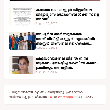
കനത്ത മഴ: കണ്ണൂർ ജില്ലയിലെ
വിദ്യാഭ്യാസ സ്ഥാപനങ്ങൾക്ക് നാളെ
അവധി
August 06, 2026
അപൂർവ അർബുദത്തെ
അതിജീവിച്ച് കണ്ണൂർ സ്വദേശിനി;
ആസ്റ്റർ മിംസിലെ ഹൈപെക്
ചികിത്സ വിജയകരം
August 04, 2026
എളയാവൂരിലെ വീട്ടിൽ നിന്ന്
സ്വർണം മോഷ്ടിച്ച കേസിൽ രണ്ടാം
പ്രതിയും അറസ്റ്റിൽ.
August 07, 2026
പാനൂർ വാർത്തകളിൽ പരസ്യങ്ങളും പ്രാദേശിക
വാർത്തകളും നൽകാൻ:
Call
or
WhatsApp:
8943393205