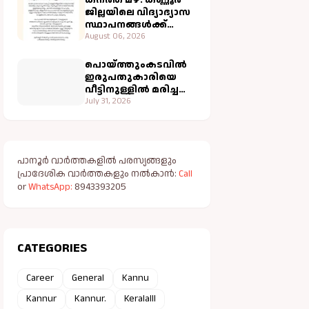
ജില്ലയിലെ വിദ്യാഭ്യാസ
സ്ഥാപനങ്ങൾക്ക്
നാളെ അവധി
August 06, 2026
പൊയ്ത്തുംകടവിൽ
ഇരുപതുകാരിയെ
വീട്ടിനുള്ളിൽ മരിച്ച
നിലയിൽ കണ്ടെത്തി;
July 31, 2026
വളപട്ടണം പോലീസ്
അന്വേഷണം
ആരംഭിച്ചു
പാനൂർ വാർത്തകളിൽ പരസ്യങ്ങളും
പ്രാദേശിക വാർത്തകളും നൽകാൻ:
Call
or
WhatsApp:
8943393205
CATEGORIES
Career
General
Kannu
Kannur
Kannur.
Keralalll