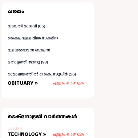
ചരമം
വടവതി മാധവി (85)
കൈലവള്ളപ്പിൽ സക്കീന
വളയങ്ങാടൻ ബാലൻ
തോട്ടത്തി ജാനു (93)
രാമാലയത്തിൽ ഒ.കെ. സുധീർ (56)
OBITUARY »
എല്ലാം കാണുക
ടെക്നോളജി വാർത്തകള്‍
Loading...
TECHNOLOGY »
എല്ലാം കാണുക