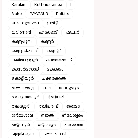
Keralam
Kuthuparamba
l
Mahe
PAYYANUR
Politics
Uncategorized
ഇരിട്ടി
ഇരിണാവ്
എടക്കാട്
ഏച്ചൂർ
കണ്ണപുരം
കണ്ണർ
കണ്ണാടിപ്പറമ്പ്
കണ്ണൂർ
കരിവെള്ളൂർ
കാഞ്ഞങ്ങാട്
കാസർഗോഡ്
കേളകം
കൊട്ടിയൂർ
ചക്കരക്കൽ
ചക്കരക്കല്ല്
ചാല
ചെറുപുഴ
ചെറുവത്തൂർ
ചേലേരി
തലശ്ശേരി
തളിപ്പറമ്പ്
തോട്ടട
ധർമ്മശാല
നടാൽ
നീലേശ്വരം
പയ്യന്നൂർ
പയ്യാവൂർ
പരിയാരം
പള്ളിക്കുന്ന്
പഴയങ്ങാടി