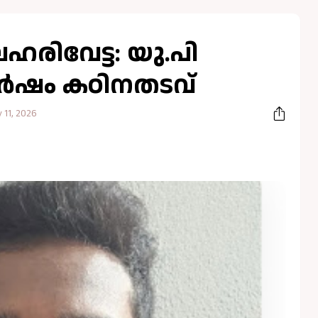
രിവേട്ട: യു.പി
 വർഷം കഠിനതടവ്
 11, 2026