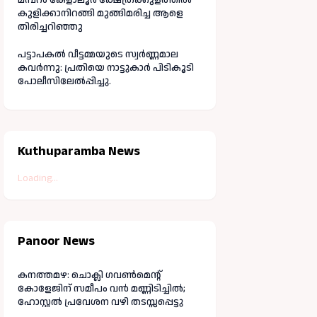
കുളിക്കാനിറങ്ങി മുങ്ങിമരിച്ച ആളെ
തിരിച്ചറിഞ്ഞു
പട്ടാപകൽ വീട്ടമ്മയുടെ സ്വർണ്ണമാല
കവർന്നു: പ്രതിയെ നാട്ടുകാർ പിടികൂടി
പോലീസിലേൽപ്പിച്ചു.
Kuthuparamba News
Loading...
Panoor News
കനത്തമഴ: ചൊക്ലി ഗവൺമെന്റ്
കോളേജിന് സമീപം വൻ മണ്ണിടിച്ചിൽ;
ഹോസ്റ്റൽ പ്രവേശന വഴി തടസ്സപ്പെട്ടു