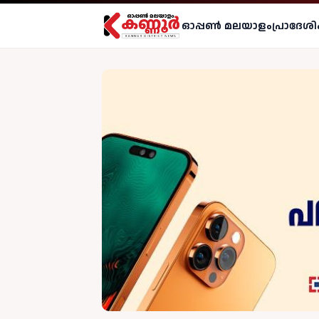
ഓപ്പണ്‍ മലയാളം
പ്രാദേശി