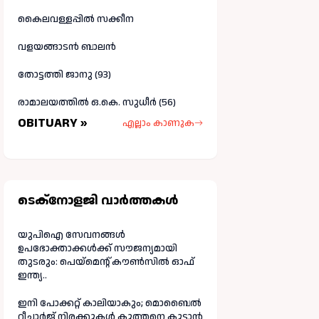
കൈലവള്ളപ്പിൽ സക്കീന
വളയങ്ങാടൻ ബാലൻ
തോട്ടത്തി ജാനു (93)
രാമാലയത്തിൽ ഒ.കെ. സുധീർ (56)
OBITUARY »
എല്ലാം കാണുക
ടെക്നോളജി വാർത്തകള്‍
യുപിഐ സേവനങ്ങൾ
ഉപഭോക്താക്കൾക്ക് സൗജന്യമായി
തുടരും: പെയ്മെന്റ് കൗൺസിൽ ഓഫ്
ഇന്ത്യ..
ഇനി പോക്കറ്റ് കാലിയാകും; മൊബൈൽ
റീചാർജ് നിരക്കുകൾ കുത്തനെ കൂട്ടാൻ