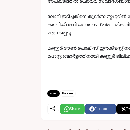
അപകടത്തിൽ ചൊവ്വ സ്വദേശിയായ കൃ
ലോറി ഇടിച്ചതിനെ തുടർന്ന് സ്കൂട്ടറ
കയറിയിറങ്ങിയതായാണ് പ്രാഥമിക 
മരണപ്പെട്ടു.
കണ്ണൂർ ടൗൺ പൊലീസ് ഇൻക്വസ്റ്റ് 
പോസ്റ്റുമോർട്ടത്തിനായി കണ്ണൂർ ജില്ലാ
#tag:
Kannur
Share
Facebook
Tw