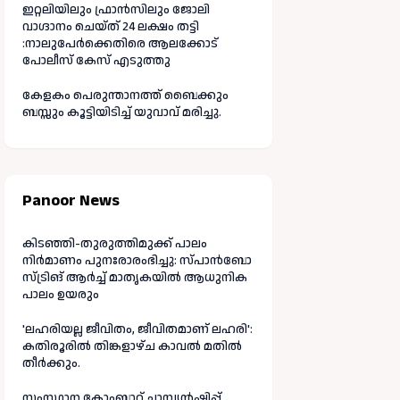
ഇറ്റലിയിലും ഫ്രാൻസിലും ജോലി
വാഗ്ദാനം ചെയ്ത് 24 ലക്ഷം തട്ടി
:നാലുപേർക്കെതിരെ ആലക്കോട്
പോലീസ് കേസ് എടുത്തു
കേളകം പെരുന്താനത്ത് ബൈക്കും
ബസ്സും കൂട്ടിയിടിച്ച് യുവാവ് മരിച്ചു.
Panoor News
കിടഞ്ഞി-തുരുത്തിമുക്ക് പാലം
നിർമാണം പുനഃരാരംഭിച്ചു: സ്പാൻബോ
സ്ട്രിങ് ആർച്ച് മാതൃകയിൽ ആധുനിക
പാലം ഉയരും
'ലഹരിയല്ല ജീവിതം, ജീവിതമാണ് ലഹരി':
കതിരൂരിൽ തിങ്കളാഴ്ച കാവൽ മതിൽ
തീർക്കും.
സംസ്ഥാന കോംബാറ്റ് ചാമ്പ്യൻഷിപ്പ്