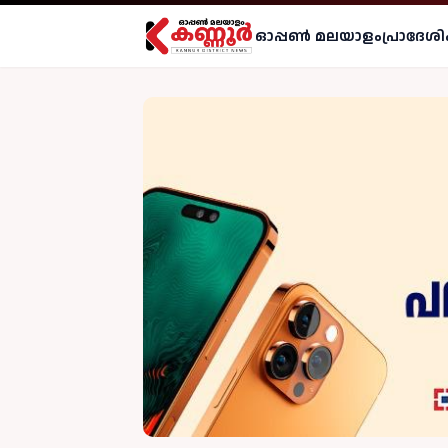
ഓപ്പണ്‍ മലയാളം
പ്രാദേശി