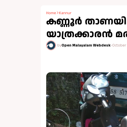
Home
Kannur
കണ്ണൂർ താണയിൽ 
യാത്രക്കാരൻ മരി
by
Open Malayalam Webdesk
-
October 