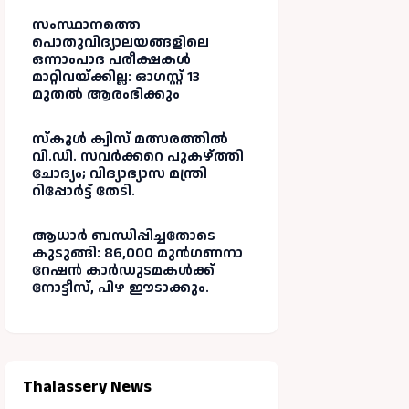
സംസ്ഥാനത്തെ
പൊതുവിദ്യാലയങ്ങളിലെ
ഒന്നാംപാദ പരീക്ഷകൾ
മാറ്റിവയ്ക്കില്ല: ഓഗസ്റ്റ് 13
മുതൽ ആരംഭിക്കും
സ്‌കൂൾ ക്വിസ് മത്സരത്തിൽ
വി.ഡി. സവർക്കറെ പുകഴ്ത്തി
ചോദ്യം; വിദ്യാഭ്യാസ മന്ത്രി
റിപ്പോർട്ട് തേടി.
ആധാർ ബന്ധിപ്പിച്ചതോടെ
കുടുങ്ങി: 86,000 മുൻഗണനാ
റേഷൻ കാർഡുടമകൾക്ക്
നോട്ടീസ്, പിഴ ഈടാക്കും.
Thalassery News