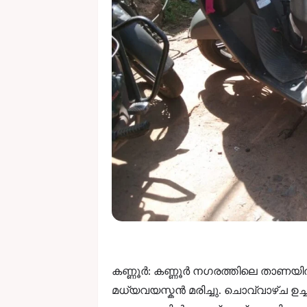
കണ്ണൂർ: കണ്ണൂർ നഗരത്തിലെ താണയിൽ
മധ്യവയസ്കൻ മരിച്ചു. ചൊവ്വാഴ്ച ഉച്ചയ്