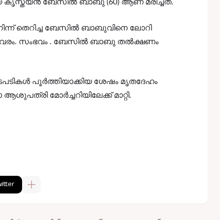
സ്ത്യൻ ബേസിൽ ബാബു (60) ആണ് മരിച്ചത്.
ിൽ നിന്ന് തെറിച്ച ബേസിൽ ബാബുവിനെ ലോറി
വിവരം. സംഭവം . ബേസിൽ ബാബു തൽക്ഷണം
നടപടികൾ പൂർത്തിയാക്കിയ ശേഷം മൃതദേഹം
 ആശുപത്രി മോർച്ചറിയിലേക്ക് മാറ്റി.
itter