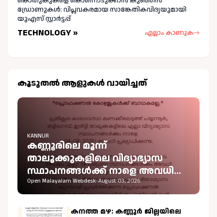
കൊതുകുകളെ കൊന്നൊടുക്കാൻ കുഞ്ഞൻ
ഡ്രോണുകൾ: വിപ്ലവകരമായ സാങ്കേതികവിദ്യയുമായി
യുഎസ് സ്റ്റാർട്ടപ്പ്
TECHNOLOGY »
എല്ലാം കാണുക
കൂടുതല്‍ ആളുകള്‍ വായിച്ചത്
KANNUR
കണ്ണൂരിലെ മൂന്ന്
താലൂക്കുകളിലെ വിദ്യാഭ്യാസ
സ്ഥാപനങ്ങൾക്ക് നാളെ അവധി
പ്രഖ്യാപിച്ചു
Open Malayalam Webdesk
-
August 03, 2026
കനത്ത മഴ: കണ്ണൂർ ജില്ലയിലെ