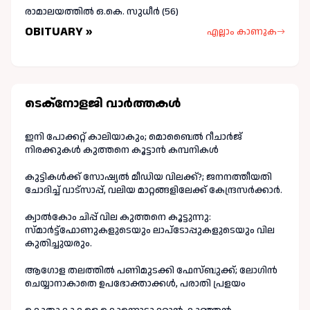
രാമാലയത്തിൽ ഒ.കെ. സുധീർ (56)
OBITUARY »
എല്ലാം കാണുക
ടെക്നോളജി വാർത്തകള്‍
ഇനി പോക്കറ്റ് കാലിയാകും; മൊബൈൽ റീചാർജ്
നിരക്കുകൾ കുത്തനെ കൂട്ടാൻ കമ്പനികൾ
കുട്ടികൾക്ക് സോഷ്യൽ മീഡിയ വിലക്ക്?; ജനനത്തീയതി
ചോദിച്ച് വാട്‌സാപ്പ്, വലിയ മാറ്റങ്ങളിലേക്ക് കേന്ദ്രസർക്കാർ.
ക്വാൽകോം ചിപ്പ് വില കുത്തനെ കൂട്ടുന്നു:
സ്മാർട്ട്ഫോണുകളുടെയും ലാപ്ടോപ്പുകളുടെയും വില
കുതിച്ചുയരും.
ആഗോള തലത്തിൽ പണിമുടക്കി ഫേസ്ബുക്ക്; ലോഗിന്‍
ചെയ്യാനാകാതെ ഉപഭോക്താക്കള്‍, പരാതി പ്രളയം