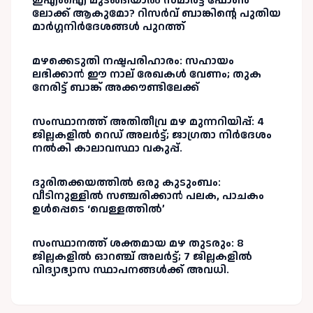
ഇഎംഐ മുടങ്ങിയാൽ സ്മാർട്ട് ഫോൺ
ലോക്ക് ആകുമോ? റിസർവ് ബാങ്കിന്റെ പുതിയ
മാർഗ്ഗനിർദേശങ്ങൾ പുറത്ത്
മഴക്കെടുതി നഷ്ടപരിഹാരം: സഹായം
ലഭിക്കാൻ ഈ നാല് രേഖകൾ വേണം; തുക
നേരിട്ട് ബാങ്ക് അക്കൗണ്ടിലേക്ക്
സംസ്ഥാനത്ത് അതിതീവ്ര മഴ മുന്നറിയിപ്പ്: 4
ജില്ലകളിൽ റെഡ് അലർട്ട്; ജാഗ്രതാ നിർദേശം
നൽകി കാലാവസ്ഥാ വകുപ്പ്.
ദുരിതക്കയത്തിൽ ഒരു കുടുംബം:
വീടിനുള്ളിൽ സഞ്ചരിക്കാൻ പലക, പാചകം
ഉൾപ്പെടെ ‘വെള്ളത്തിൽ’
സംസ്ഥാനത്ത് ശക്തമായ മഴ തുടരും: 8
ജില്ലകളിൽ ഓറഞ്ച് അലർട്ട്; 7 ജില്ലകളിൽ
വിദ്യാഭ്യാസ സ്ഥാപനങ്ങൾക്ക് അവധി.