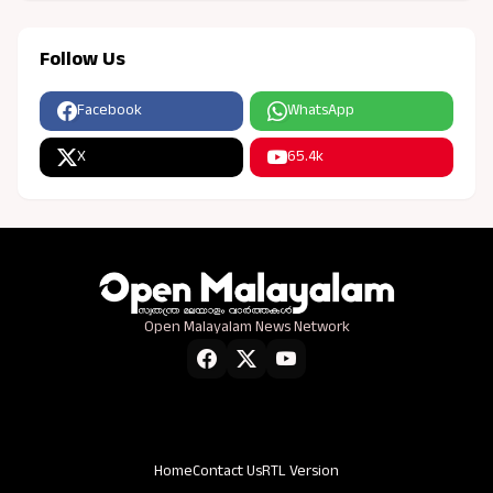
Follow Us
Facebook
WhatsApp
X
65.4k
Open Malayalam News Network
Home
Contact Us
RTL Version