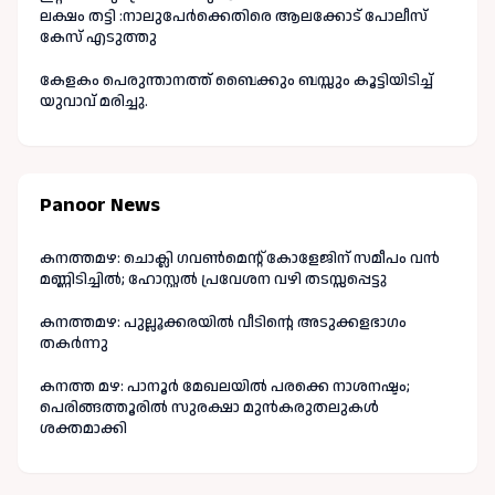
ലക്ഷം തട്ടി :നാലുപേർക്കെതിരെ ആലക്കോട് പോലീസ്
കേസ് എടുത്തു
കേളകം പെരുന്താനത്ത് ബൈക്കും ബസ്സും കൂട്ടിയിടിച്ച്
യുവാവ് മരിച്ചു.
Panoor News
കനത്തമഴ: ചൊക്ലി ഗവൺമെന്റ് കോളേജിന് സമീപം വൻ
മണ്ണിടിച്ചിൽ; ഹോസ്റ്റൽ പ്രവേശന വഴി തടസ്സപ്പെട്ടു
കനത്തമഴ: പുല്ലൂക്കരയിൽ വീടിന്റെ അടുക്കളഭാഗം
തകർന്നു
കനത്ത മഴ: പാനൂർ മേഖലയിൽ പരക്കെ നാശനഷ്ടം;
പെരിങ്ങത്തൂരിൽ സുരക്ഷാ മുൻകരുതലുകൾ
ശക്തമാക്കി