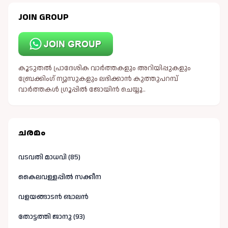
JOIN GROUP
കൂടുതൽ പ്രാദേശിക വാർത്തകളും അറിയിപ്പുകളും
ബ്രേക്കിംഗ് ന്യൂസുകളും ലഭിക്കാൻ കുത്തുപറമ്പ്
വാർത്തകൾ ഗ്രൂപ്പിൽ ജോയിൻ ചെയ്യൂ..
ചരമം
വടവതി മാധവി (85)
കൈലവള്ളപ്പിൽ സക്കീന
വളയങ്ങാടൻ ബാലൻ
തോട്ടത്തി ജാനു (93)