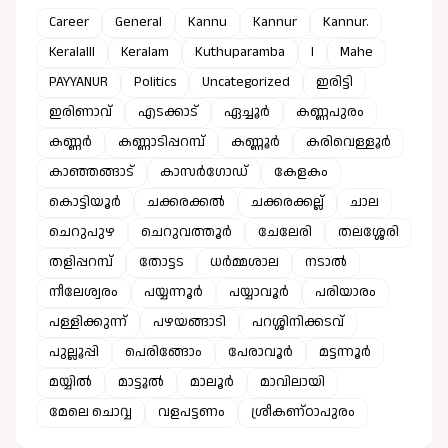
Career
General
Kannu
Kannur
Kannur.
Keralalll
Keralam
Kuthuparamba
l
Mahe
PAYYANUR
Politics
Uncategorized
ഇരിട്ടി
ഇരിണാവ്
എടക്കാട്
ഏച്ചൂർ
കണ്ണപുരം
കണ്ണർ
കണ്ണാടിപ്പറമ്പ്
കണ്ണൂർ
കരിവെള്ളൂർ
കാഞ്ഞങ്ങാട്
കാസർഗോഡ്
കേളകം
കൊട്ടിയൂർ
ചക്കരക്കൽ
ചക്കരക്കല്ല്
ചാല
ചെറുപുഴ
ചെറുവത്തൂർ
ചേലേരി
തലശ്ശേരി
തളിപ്പറമ്പ്
തോട്ടട
ധർമ്മശാല
നടാൽ
നീലേശ്വരം
പയ്യന്നൂർ
പയ്യാവൂർ
പരിയാരം
പള്ളിക്കുന്ന്
പഴയങ്ങാടി
പറശ്ശിനിക്കടവ്
പുല്ലൂപ്പി
പെരിങ്ങോം
പേരാവൂർ
മട്ടന്നൂർ
മയ്യിൽ
മാട്ടൂൽ
മാലൂർ
മാവിലായി
മേലെ ചൊവ്വ
വളപട്ടണം
ശ്രീകണ്ഠാപുരം