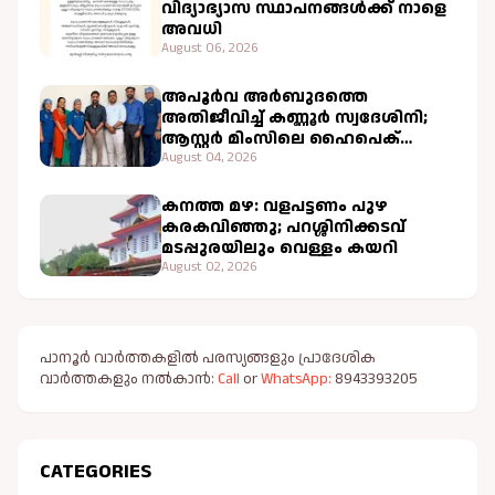
വിദ്യാഭ്യാസ സ്ഥാപനങ്ങൾക്ക് നാളെ
അവധി
August 06, 2026
അപൂർവ അർബുദത്തെ
അതിജീവിച്ച് കണ്ണൂർ സ്വദേശിനി;
ആസ്റ്റർ മിംസിലെ ഹൈപെക്
ചികിത്സ വിജയകരം
August 04, 2026
കനത്ത മഴ: വളപട്ടണം പുഴ
കരകവിഞ്ഞു; പറശ്ശിനിക്കടവ്
മടപ്പുരയിലും വെള്ളം കയറി
August 02, 2026
പാനൂർ വാർത്തകളിൽ പരസ്യങ്ങളും പ്രാദേശിക
വാർത്തകളും നൽകാൻ:
Call
or
WhatsApp:
8943393205
CATEGORIES