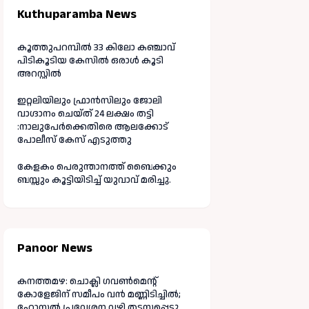
Kuthuparamba News
കൂത്തുപറമ്പിൽ 33 കിലോ കഞ്ചാവ്
പിടികൂടിയ കേസിൽ ഒരാൾ കൂടി
അറസ്റ്റിൽ
ഇറ്റലിയിലും ഫ്രാൻസിലും ജോലി
വാഗ്ദാനം ചെയ്ത് 24 ലക്ഷം തട്ടി
:നാലുപേർക്കെതിരെ ആലക്കോട്
പോലീസ് കേസ് എടുത്തു
കേളകം പെരുന്താനത്ത് ബൈക്കും
ബസ്സും കൂട്ടിയിടിച്ച് യുവാവ് മരിച്ചു.
Panoor News
കനത്തമഴ: ചൊക്ലി ഗവൺമെന്റ്
കോളേജിന് സമീപം വൻ മണ്ണിടിച്ചിൽ;
ഹോസ്റ്റൽ പ്രവേശന വഴി തടസ്സപ്പെട്ടു