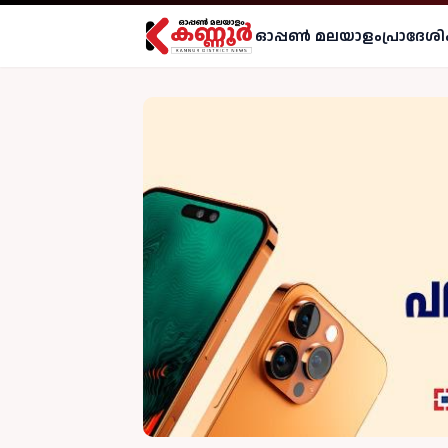
ഓപ്പണ്‍ മലയാളം
പ്രാദേശി