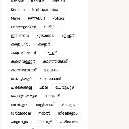
Kannur
Kannur.
Keralalll
Keralam
Kuthuparamba
l
Mahe
PAYYANUR
Politics
Uncategorized
ഇരിട്ടി
ഇരിണാവ്
എടക്കാട്
ഏച്ചൂർ
കണ്ണപുരം
കണ്ണർ
കണ്ണാടിപ്പറമ്പ്
കണ്ണൂർ
കരിവെള്ളൂർ
കാഞ്ഞങ്ങാട്
കാസർഗോഡ്
കേളകം
കൊട്ടിയൂർ
ചക്കരക്കൽ
ചക്കരക്കല്ല്
ചാല
ചെറുപുഴ
ചെറുവത്തൂർ
ചേലേരി
തലശ്ശേരി
തളിപ്പറമ്പ്
തോട്ടട
ധർമ്മശാല
നടാൽ
നീലേശ്വരം
പയ്യന്നൂർ
പയ്യാവൂർ
പരിയാരം