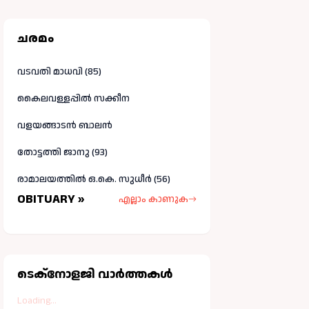
ചരമം
വടവതി മാധവി (85)
കൈലവള്ളപ്പിൽ സക്കീന
വളയങ്ങാടൻ ബാലൻ
തോട്ടത്തി ജാനു (93)
രാമാലയത്തിൽ ഒ.കെ. സുധീർ (56)
OBITUARY »
എല്ലാം കാണുക
ടെക്നോളജി വാർത്തകള്‍
Loading...