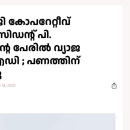
 കോപറേറ്റീവ്
ിഡന്റ് പി.
െ പേരിൽ വ്യാജ
ഡി ; പണത്തിന്
ു
 14, 2025