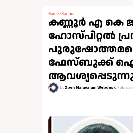
Home
Kannur.
കണ്ണൂർ എ കെ ജി
ഹോസ്പിറ്റൽ പ്രസ
പുരുഷോത്തമന്റ
ഫേസ്ബുക്ക് ഐ
ആവശ്യപ്പെടുന്ന
by
Open Malayalam Webdesk
-
February