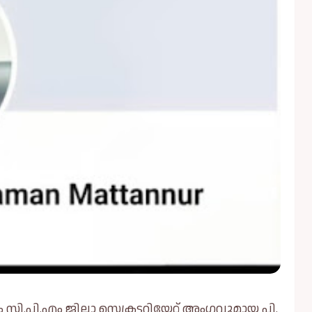
ി.പി.എം ജില്ലാ സെക്രട്ടറിയേറ്റ് അംഗവുമായ പി.