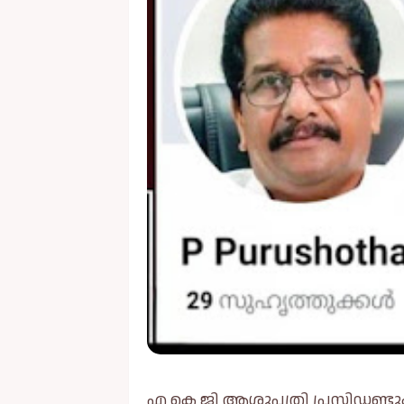
എ കെ ജി ആശുപത്രി പ്രസിഡണ്ടും സ