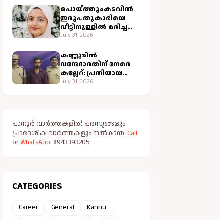
ചികിത്സ വിജയകരം
പൊയ്ത്തുംകടവിൽ
ഇരുപതുകാരിയെ
വീട്ടിനുള്ളിൽ മരിച്ച
നിലയിൽ കണ്ടെത്തി;
July 31, 2026
വളപട്ടണം പോലീസ്
അന്വേഷണം
കണ്ണൂരിൽ
ആരംഭിച്ചു
വന്ദേഭാരതിന് നേരെ
കല്ലേറ്: പ്രതിയായ
യുവാവ് അറസ്റ്റിൽ
July 31, 2026
പാനൂർ വാർത്തകളിൽ പരസ്യങ്ങളും
പ്രാദേശിക വാർത്തകളും നൽകാൻ:
Call
or
WhatsApp:
8943393205
CATEGORIES
Career
General
Kannu