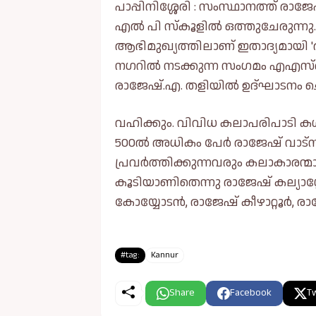
പാപ്പിനിശ്ശേരി : സംസ്ഥാനത്ത് രാജേ
എൽ പി സ്‌കൂളിൽ ഒത്തുചേരുന്നു
ആഭിമുഖ്യത്തിലാണ് ഇതാദ്യമായി 'ര
നഗറിൽ നടക്കുന്ന സംഗമം എഎസ
രാജേഷ്.എ. തളിയിൽ ഉദ്ഘാടനം ചെയ
വഹിക്കും. വിവിധ കലാപരിപാടി ക
500ൽ അധികം പേർ രാജേഷ് വാട്‌സാപ്
പ്രവർത്തിക്കുന്നവരും കലാകാരന്മ
കൂടിയാണിതെന്നു രാജേഷ് കല്യാശ്ശേ
കോയ്യോടൻ, രാജേഷ് കീഴാറ്റൂർ, ര
#tag:
Kannur
Share
Facebook
Tw