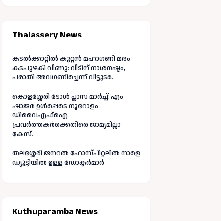
Thalassery News
കടൽക്കാറ്റിൽ കൂറ്റൻ മഹാഗണി മരം
കടപുഴകി വീണു: വീടിന് നാശനഷ്ടം,
പരാതി അവഗണിച്ചെന്ന് വീട്ടുടമ.
കൊളശ്ശേരി ടോൾ പ്ലാസ മാർച്ച്: എം
ഷാജർ ഉൾപ്പെടെ നൂറോളം
ഡിവൈഎഫ്ഐ
പ്രവർത്തകർക്കെതിരെ ജാമ്യമില്ലാ
കേസ്.
തലശ്ശേരി ജനറൽ ഹോസ്പിറ്റലിൽ നാളെ
ഡ്യൂട്ടിയിൽ ഉള്ള ഡോക്ടർമാർ
Kuthuparamba News