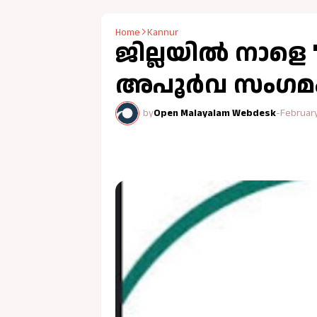
Home
Kannur
ജില്ലയിൽ നാളെ
അപൂർവ സംഗമ
by
Open Malayalam Webdesk
-
February