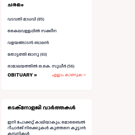
ചരമം
വടവതി മാധവി (85)
കൈലവള്ളപ്പിൽ സക്കീന
വളയങ്ങാടൻ ബാലൻ
തോട്ടത്തി ജാനു (93)
രാമാലയത്തിൽ ഒ.കെ. സുധീർ (56)
OBITUARY »
എല്ലാം കാണുക
ടെക്നോളജി വാർത്തകള്‍
ഇനി പോക്കറ്റ് കാലിയാകും; മൊബൈൽ
റീചാർജ് നിരക്കുകൾ കുത്തനെ കൂട്ടാൻ
കമ്പനികൾ