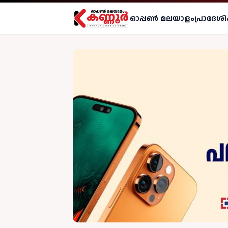
ഓപ്പണ്‍ മലയാളം
പ്രാദേശി