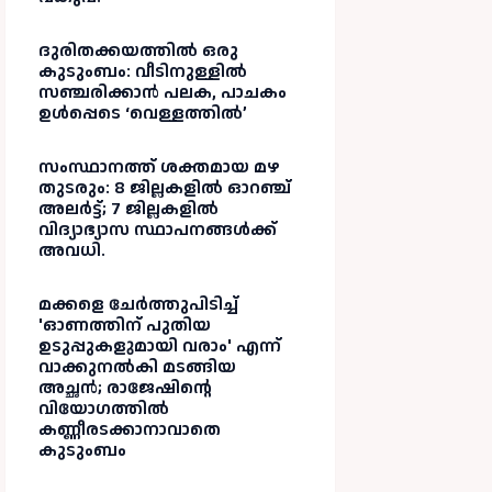
ദുരിതക്കയത്തിൽ ഒരു
കുടുംബം: വീടിനുള്ളിൽ
സഞ്ചരിക്കാൻ പലക, പാചകം
ഉൾപ്പെടെ ‘വെള്ളത്തിൽ’
സംസ്ഥാനത്ത് ശക്തമായ മഴ
തുടരും: 8 ജില്ലകളിൽ ഓറഞ്ച്
അലർട്ട്; 7 ജില്ലകളിൽ
വിദ്യാഭ്യാസ സ്ഥാപനങ്ങൾക്ക്
അവധി.
മക്കളെ ചേർത്തുപിടിച്ച്
'ഓണത്തിന് പുതിയ
ഉടുപ്പുകളുമായി വരാം' എന്ന്
വാക്കുനൽകി മടങ്ങിയ
അച്ഛൻ; രാജേഷിന്റെ
വിയോഗത്തിൽ
കണ്ണീരടക്കാനാവാതെ
കുടുംബം