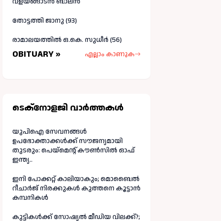
വളയങ്ങാടൻ ബാലൻ
തോട്ടത്തി ജാനു (93)
രാമാലയത്തിൽ ഒ.കെ. സുധീർ (56)
OBITUARY »
എല്ലാം കാണുക
ടെക്നോളജി വാർത്തകള്‍
യുപിഐ സേവനങ്ങൾ
ഉപഭോക്താക്കൾക്ക് സൗജന്യമായി
തുടരും: പെയ്മെന്റ് കൗൺസിൽ ഓഫ്
ഇന്ത്യ..
ഇനി പോക്കറ്റ് കാലിയാകും; മൊബൈൽ
റീചാർജ് നിരക്കുകൾ കുത്തനെ കൂട്ടാൻ
കമ്പനികൾ
കുട്ടികൾക്ക് സോഷ്യൽ മീഡിയ വിലക്ക്?;