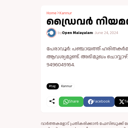
Home
Kannur
ഡ്രൈവർ നിയമ
by
Open Malayalam
-
June 24, 2024
പേരാവൂർ: പഞ്ചായത്ത് ഹരിതക
ആവശ്യമുണ്ട്. അഭിമുഖം ചൊവ്വാഴ്
9496049164.
#tag:
Kannur
Share
Facebook
Tw
വാർത്തകളോട് പ്രതികരിക്കാൻ ഫേസ്ബുക്ക് ലോ