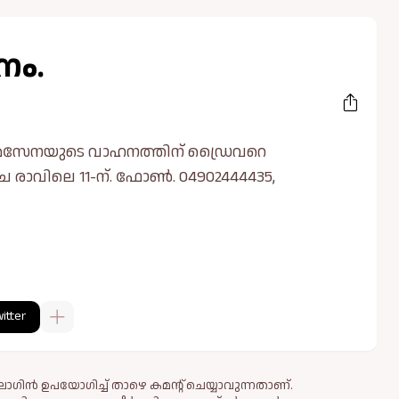
നം.
ർമസേനയുടെ വാഹനത്തിന് ഡ്രൈവറെ
ച രാവിലെ 11-ന്. ഫോൺ. 04902444435,
itter
ഗിൻ ഉപയോഗിച്ച് താഴെ കമന്റ് ചെയ്യാവുന്നതാണ്.