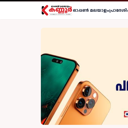
ഓപ്പണ്‍ മലയാളം
പ്രാദേശി