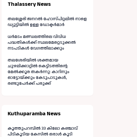
Thalassery News
തലശ്ശേരി ജനറൽ ഹോസ്പിറ്റലിൽ നാളെ
ഡ്യൂട്ടിയിൽ ഉള്ള ഡോക്ടർമാർ
ധർമടം മണ്ഡലത്തിലെ വിവിധ
പദ്ധതികൾക്ക് സ്ഥലമേറ്റെടുക്കൽ
നടപടികൾ വേഗത്തിലാക്കും
തലശേരിയിൽ ശക്തമായ
ചുഴലിക്കാറ്റിൽ കെട്ടിടത്തിന്റെ
മേൽക്കൂര തകർന്നു: കാറിനും
ഓട്ടോയ്ക്കും കേടുപാടുകൾ,
രണ്ടുപേർക്ക് പരുക്ക്
Kuthuparamba News
കൂത്തുപറമ്പിൽ 33 കിലോ കഞ്ചാവ്
പിടികൂടിയ കേസിൽ ഒരാൾ കൂടി