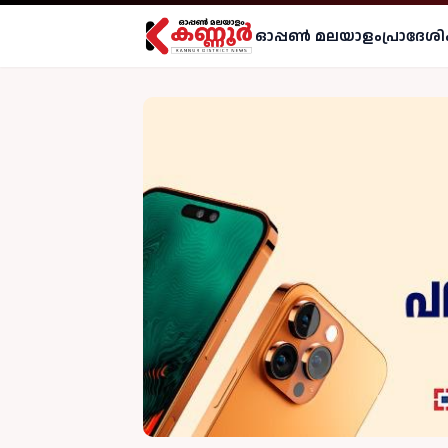
ഓപ്പണ്‍ മലയാളം
പ്രാദേശി