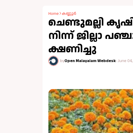
Home
കണ്ണൂർ
ചെണ്ടുമല്ലി കൃഷ
നിന്ന് ജില്ലാ പ
ക്ഷണിച്ചു
by
Open Malayalam Webdesk
-
June 04,