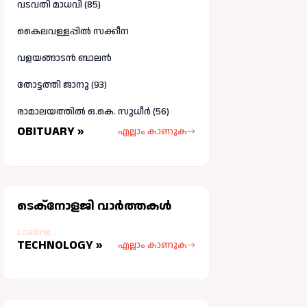
വടവതി മാധവി (85)
കൈലവള്ളപ്പിൽ സക്കീന
വളയങ്ങാടൻ ബാലൻ
തോട്ടത്തി ജാനു (93)
രാമാലയത്തിൽ ഒ.കെ. സുധീർ (56)
OBITUARY »
എല്ലാം കാണുക
ടെക്നോളജി വാർത്തകള്‍
Loading...
TECHNOLOGY »
എല്ലാം കാണുക