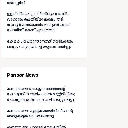
അറസ്റ്റിൽ
ഇറ്റലിയിലും ഫ്രാൻസിലും ജോലി
വാഗ്ദാനം ചെയ്ത് 24 ലക്ഷം തട്ടി
:നാലുപേർക്കെതിരെ ആലക്കോട്
പോലീസ് കേസ് എടുത്തു
കേളകം പെരുന്താനത്ത് ബൈക്കും
ബസ്സും കൂട്ടിയിടിച്ച് യുവാവ് മരിച്ചു.
Panoor News
കനത്തമഴ: ചൊക്ലി ഗവൺമെന്റ്
കോളേജിന് സമീപം വൻ മണ്ണിടിച്ചിൽ;
ഹോസ്റ്റൽ പ്രവേശന വഴി തടസ്സപ്പെട്ടു
കനത്തമഴ: പുല്ലൂക്കരയിൽ വീടിന്റെ
അടുക്കളഭാഗം തകർന്നു
കനത്ത മഴ: പാനൂർ മേഖലയിൽ