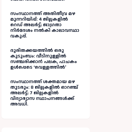
സംസ്ഥാനത്ത് അതിതീവ്ര മഴ
മുന്നറിയിപ്പ്: 4 ജില്ലകളിൽ
റെഡ് അലർട്ട്; ജാഗ്രതാ
നിർദേശം നൽകി കാലാവസ്ഥാ
വകുപ്പ്.
ദുരിതക്കയത്തിൽ ഒരു
കുടുംബം: വീടിനുള്ളിൽ
സഞ്ചരിക്കാൻ പലക, പാചകം
ഉൾപ്പെടെ ‘വെള്ളത്തിൽ’
സംസ്ഥാനത്ത് ശക്തമായ മഴ
തുടരും: 8 ജില്ലകളിൽ ഓറഞ്ച്
അലർട്ട്; 7 ജില്ലകളിൽ
വിദ്യാഭ്യാസ സ്ഥാപനങ്ങൾക്ക്
അവധി.