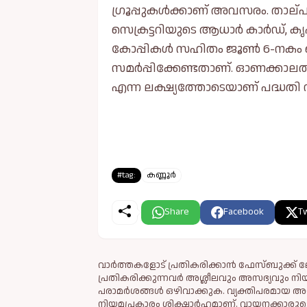
ഗ്രൂപ്പുകൾക്കാണ് അവസരം. താല്പര
സെക്രട്ടറിയുടെ ആധാർ കാർഡ്, ക
കോപ്പികൾ സഹിതം ജൂൺ 6-നകം ബ
സമർപ്പിക്കേണ്ടതാണ്. ഓണക്കാലത
എന്ന ലക്ഷ്യത്തോടെയാണ് പദ്ധതി നട
#tag:
കണ്ണൂർ
Share
Facebook
Tw
വാർത്തകളോട് പ്രതികരിക്കാൻ ഫേസ്ബുക്ക് ലോ
പ്രതികരിക്കുന്നവര്‍ അശ്ലീലവും അസഭ്യവും ന
പരാമര്‍ശങ്ങള്‍ ഒഴിവാക്കുക. വ്യക്തിപരമായ അ
നിയമപ്രകാരം ശിക്ഷാര്‍ഹമാണ്. വായനക്കാരുടെ