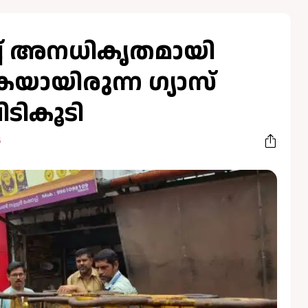
ച് അനധികൃതമായി
ായിരുന്ന ഗ്യാസ്
ിടികൂടി
6