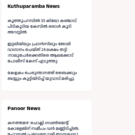
Kuthuparamba News
കൂത്തുപറമ്പിൽ 33 കിലോ കഞ്ചാവ്
പിടികൂടിയ കേസിൽ ഒരാൾ കൂടി
അറസ്റ്റിൽ
ഇറ്റലിയിലും ഫ്രാൻസിലും ജോലി
വാഗ്ദാനം ചെയ്ത് 24 ലക്ഷം തട്ടി
:നാലുപേർക്കെതിരെ ആലക്കോട്
പോലീസ് കേസ് എടുത്തു
കേളകം പെരുന്താനത്ത് ബൈക്കും
ബസ്സും കൂട്ടിയിടിച്ച് യുവാവ് മരിച്ചു.
Panoor News
കനത്തമഴ: ചൊക്ലി ഗവൺമെന്റ്
കോളേജിന് സമീപം വൻ മണ്ണിടിച്ചിൽ;
ഹോസ്റ്റൽ പ്രവേശന വഴി തടസ്സപ്പെട്ടു