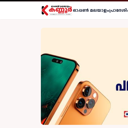
ഓപ്പണ്‍ മലയാളം
പ്രാദേശി