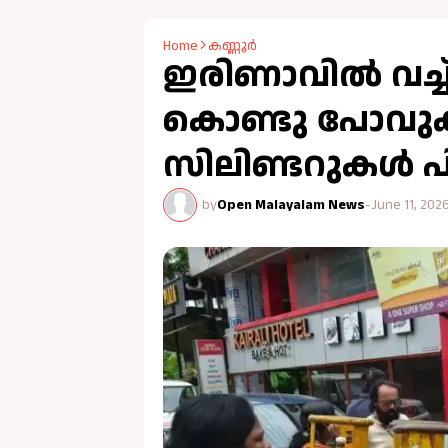
Home
കണ്ണൂർ
ഇരിണാവിൽ വച്
കൊണ്ടു പോവുകയ
സിലിണ്ടറുകള്‍ പ
by
Open Malayalam News
-
June 11, 202