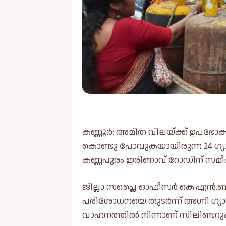
കണ്ണൂർ: അമിത വിലയ്ക്ക് ഉപഭോക്
കൊണ്ടു പോവുകയായിരുന്ന 24 ഗ്യാ
കണ്ണപുരം ഇരിണാവ് റോഡിന് സമീപ
ജില്ലാ സപ്ലൈ ഓഫീസർ കെ.എൻ.ബിന
പരിശോധനയെ തുടർന്ന് അഗ്നി ഗ്യ
വാഹനത്തില്‍ നിന്നാണ് സിലിണ്ടറുക