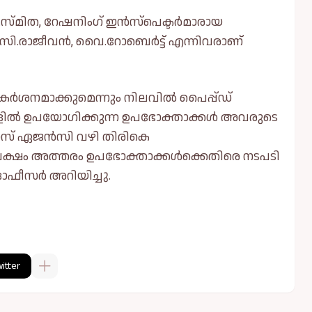
സ്മിത, റേഷനിംഗ് ഇൻസ്‌പെക്ടർമാരായ
, സി.രാജീവൻ, വൈ.റോബെർട്ട് എന്നിവരാണ്
ശനമാക്കുമെന്നും നിലവില്‍ പൈപ്പ്ഡ്
കളില്‍ ഉപയോഗിക്കുന്ന ഉപഭോക്താക്കള്‍ അവരുടെ
്യാസ് ഏജൻസി വഴി തിരികെ
പക്ഷം അത്തരം ഉപഭോക്താക്കള്‍ക്കെതിരെ നടപടി
ൈ ഓഫീസർ അറിയിച്ചു.
itter