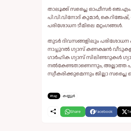
താലൂക്ക് സപ്ലൈ ഓഫീസർ ജെ.എം.
പി.വി.വിനോദ് കുമാർ, കെ.റിജേഷ്
പരിശോധന ടീമിലെ മറ്റംഗങ്ങള്‍.
തുടർ ദിവസങ്ങളിലും പരിശോധന കർ
നാച്ചുറല്‍ ഗ്യാസ് കണക്ഷൻ വീടു
ഗാർഹിക ഗ്യാസ് സിലിണ്ടറുകള്‍ ഗ
നല്‍കേണ്ടതാണെന്നും, അല്ലാത്ത 
സ്വീകരിക്കുമെന്നും ജില്ലാ സപ്ല
#tag:
കണ്ണൂർ
Share
Facebook
Tw