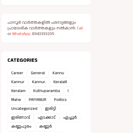
കയറി
പാനൂർ വാർത്തകളിൽ പരസ്യങ്ങളും
പ്രാദേശിക വാർത്തകളും നൽകാൻ:
Call
or
WhatsApp:
8943393205
CATEGORIES
Career
General
Kannu
Kannur
Kannur.
Keralalll
Keralam
Kuthuparamba
l
Mahe
PAYYANUR
Politics
Uncategorized
ഇരിട്ടി
ഇരിണാവ്
എടക്കാട്
ഏച്ചൂർ
കണ്ണപുരം
കണ്ണർ