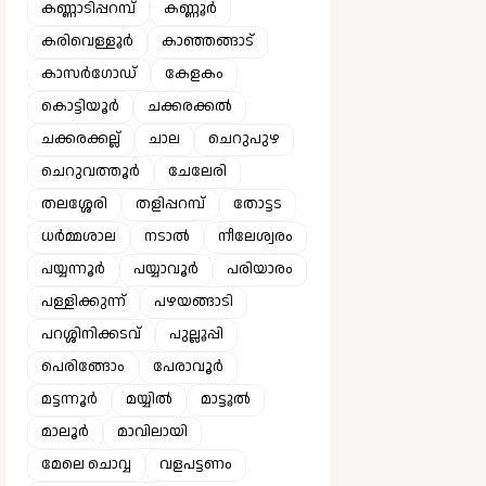
കണ്ണാടിപ്പറമ്പ്
കണ്ണൂർ
കരിവെള്ളൂർ
കാഞ്ഞങ്ങാട്
കാസർഗോഡ്
കേളകം
കൊട്ടിയൂർ
ചക്കരക്കൽ
ചക്കരക്കല്ല്
ചാല
ചെറുപുഴ
ചെറുവത്തൂർ
ചേലേരി
തലശ്ശേരി
തളിപ്പറമ്പ്
തോട്ടട
ധർമ്മശാല
നടാൽ
നീലേശ്വരം
പയ്യന്നൂർ
പയ്യാവൂർ
പരിയാരം
പള്ളിക്കുന്ന്
പഴയങ്ങാടി
പറശ്ശിനിക്കടവ്
പുല്ലൂപ്പി
പെരിങ്ങോം
പേരാവൂർ
മട്ടന്നൂർ
മയ്യിൽ
മാട്ടൂൽ
മാലൂർ
മാവിലായി
മേലെ ചൊവ്വ
വളപട്ടണം