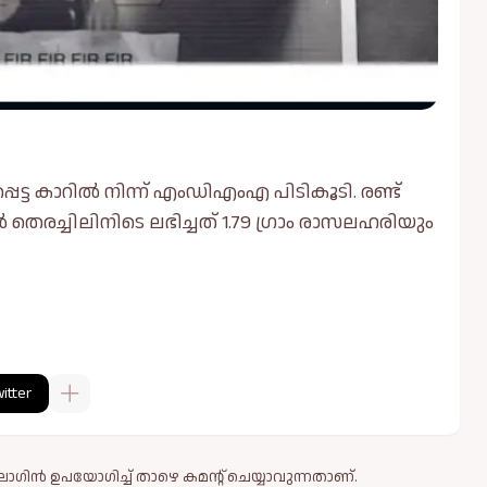
െട്ട കാറില്‍ നിന്ന് എംഡിഎംഎ പിടികൂടി. രണ്ട്
‍ തെരച്ചിലിനിടെ ലഭിച്ചത് 1.79 ഗ്രാം രാസലഹരിയും
itter
ഗിൻ ഉപയോഗിച്ച് താഴെ കമന്റ് ചെയ്യാവുന്നതാണ്.