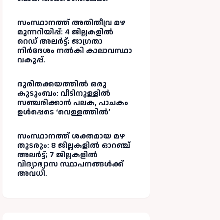
സംസ്ഥാനത്ത് അതിതീവ്ര മഴ
മുന്നറിയിപ്പ്: 4 ജില്ലകളിൽ
റെഡ് അലർട്ട്; ജാഗ്രതാ
നിർദേശം നൽകി കാലാവസ്ഥാ
വകുപ്പ്.
ദുരിതക്കയത്തിൽ ഒരു
കുടുംബം: വീടിനുള്ളിൽ
സഞ്ചരിക്കാൻ പലക, പാചകം
ഉൾപ്പെടെ ‘വെള്ളത്തിൽ’
സംസ്ഥാനത്ത് ശക്തമായ മഴ
തുടരും: 8 ജില്ലകളിൽ ഓറഞ്ച്
അലർട്ട്; 7 ജില്ലകളിൽ
വിദ്യാഭ്യാസ സ്ഥാപനങ്ങൾക്ക്
അവധി.