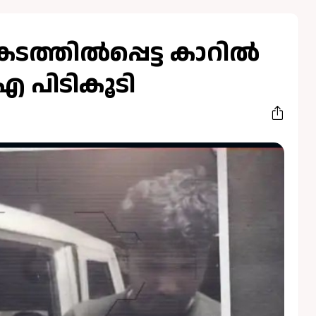
്തില്‍പ്പെട്ട കാറില്‍
എ പിടികൂടി