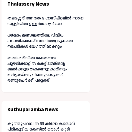
Thalassery News
തലശ്ശേരി ജനറൽ ഹോസ്പിറ്റലിൽ നാളെ
ഡ്യൂട്ടിയിൽ ഉള്ള ഡോക്ടർമാർ
ധർമടം മണ്ഡലത്തിലെ വിവിധ
പദ്ധതികൾക്ക് സ്ഥലമേറ്റെടുക്കൽ
നടപടികൾ വേഗത്തിലാക്കും
തലശേരിയിൽ ശക്തമായ
ചുഴലിക്കാറ്റിൽ കെട്ടിടത്തിന്റെ
മേൽക്കൂര തകർന്നു: കാറിനും
ഓട്ടോയ്ക്കും കേടുപാടുകൾ,
രണ്ടുപേർക്ക് പരുക്ക്
Kuthuparamba News
കൂത്തുപറമ്പിൽ 33 കിലോ കഞ്ചാവ്
പിടികൂടിയ കേസിൽ ഒരാൾ കൂടി