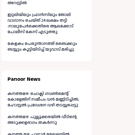
അറസ്റ്റിൽ
ഇറ്റലിയിലും ഫ്രാൻസിലും ജോലി
വാഗ്ദാനം ചെയ്ത് 24 ലക്ഷം തട്ടി
:നാലുപേർക്കെതിരെ ആലക്കോട്
പോലീസ് കേസ് എടുത്തു
കേളകം പെരുന്താനത്ത് ബൈക്കും
ബസ്സും കൂട്ടിയിടിച്ച് യുവാവ് മരിച്ചു.
Panoor News
കനത്തമഴ: ചൊക്ലി ഗവൺമെന്റ്
കോളേജിന് സമീപം വൻ മണ്ണിടിച്ചിൽ;
ഹോസ്റ്റൽ പ്രവേശന വഴി തടസ്സപ്പെട്ടു
കനത്തമഴ: പുല്ലൂക്കരയിൽ വീടിന്റെ
അടുക്കളഭാഗം തകർന്നു
കനത്ത മഴ: പാനൂർ മേഖലയിൽ