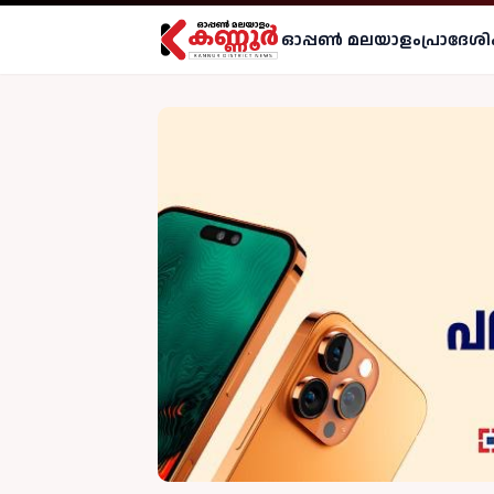
ഓപ്പണ്‍ മലയാളം
പ്രാദേശി