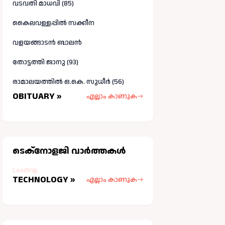
വടവതി മാധവി (85)
കൈലവള്ളപ്പിൽ സക്കീന
വളയങ്ങാടൻ ബാലൻ
തോട്ടത്തി ജാനു (93)
രാമാലയത്തിൽ ഒ.കെ. സുധീർ (56)
OBITUARY »
എല്ലാം കാണുക
ടെക്നോളജി വാർത്തകള്‍
Loading...
TECHNOLOGY »
എല്ലാം കാണുക