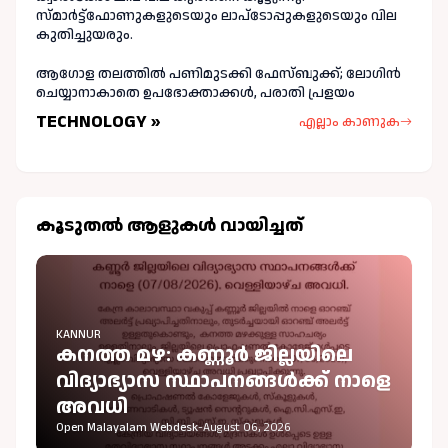
സ്മാർട്ട്ഫോണുകളുടെയും ലാപ്ടോപ്പുകളുടെയും വില
കുതിച്ചുയരും.
ആഗോള തലത്തിൽ പണിമുടക്കി ഫേസ്ബുക്ക്; ലോഗിന്‍
ചെയ്യാനാകാതെ ഉപഭോക്താക്കള്‍, പരാതി പ്രളയം
TECHNOLOGY »
എല്ലാം കാണുക
കൂടുതല്‍ ആളുകള്‍ വായിച്ചത്
KANNUR
കനത്ത മഴ: കണ്ണൂർ ജില്ലയിലെ
വിദ്യാഭ്യാസ സ്ഥാപനങ്ങൾക്ക് നാളെ
അവധി
Open Malayalam Webdesk
-
August 06, 2026