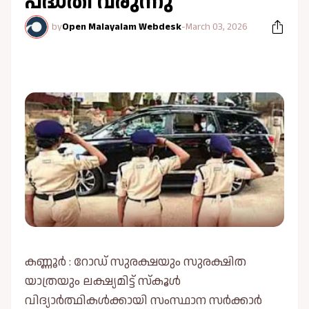
പദ്ധതി വരുന്നു
by
Open Malayalam Webdesk
-
March 03, 2026
കണ്ണൂർ : റോഡ് സുരക്ഷയും സുരക്ഷിത
യാത്രയും ലക്ഷ്യമിട്ട് സ്കൂൾ
വിദ്യാർത്ഥികൾക്കായി സംസ്ഥാന സർക്കാർ