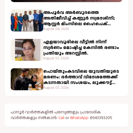
അപൂർവ അർബുദത്തെ
അതിജീവിച്ച് കണ്ണൂർ സ്വദേശിനി;
ആസ്റ്റർ മിംസിലെ ഹൈപെക്
ചികിത്സ വിജയകരം
August 04, 2026
എളയാവൂരിലെ വീട്ടിൽ നിന്ന്
സ്വർണം മോഷ്ടിച്ച കേസിൽ രണ്ടാം
പ്രതിയും അറസ്റ്റിൽ.
August 07, 2026
പൊയ്‌തുംകടവിലെ യുവതിയുടെ
മരണം: ഭർത്താവ് വിദേശത്തേക്ക്
കടന്നതായി സംശയം, ലുക്കൗട്ട്
സർക്കുലർ പുറപ്പെടുവിച്ചു.
August 07, 2026
പാനൂർ വാർത്തകളിൽ പരസ്യങ്ങളും പ്രാദേശിക
വാർത്തകളും നൽകാൻ:
Call
or
WhatsApp:
8943393205