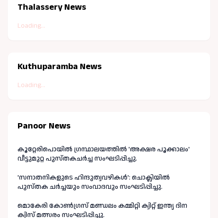
Thalassery News
Loading...
Kuthuparamba News
Loading...
Panoor News
കൂറ്റേരിപൊയിൽ ഗ്രന്ഥാലയത്തിൽ 'അക്ഷര പൂക്കാലം'
വീട്ടുമുറ്റ പുസ്തകചർച്ച സംഘടിപ്പിച്ചു.
'സനാതനികളുടെ ഹിന്ദുത്വവഴികൾ': ചൊക്ലിയിൽ
പുസ്തക ചർച്ചയും സംവാദവും സംഘടിപ്പിച്ചു.
മൊകേരി കോൺഗ്രസ് മണ്ഡലം കമ്മിറ്റി ക്വിറ്റ് ഇന്ത്യ ദിന
ക്വിസ് മത്സരം സംഘടിപ്പിച്ചു.