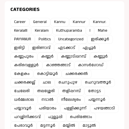
CATEGORIES
Career
General
Kannu
Kannur
Kannur.
Keralalll
Keralam
Kuthuparamba
l
Mahe
PAYYANUR
Politics
Uncategorized
ഇരിക്കൂർ
ഇരിട്ടി
ഇരിണാവ്
എടക്കാട്
ഏച്ചൂർ
കണ്ണപുരം
കണ്ണർ
കണ്ണാടിപ്പറമ്പ്
കണ്ണൂർ
കരിവെള്ളൂർ
കാഞ്ഞങ്ങാട്
കാസർഗോഡ്
കേളകം
കൊട്ടിയൂർ
ചക്കരക്കൽ
ചക്കരക്കല്ല്
ചാല
ചെറുപുഴ
ചെറുവത്തൂർ
ചേലേരി
തലശ്ശേരി
തളിപ്പറമ്പ്
തോട്ടട
ധർമ്മശാല
നടാൽ
നീലേശ്വരം
പയ്യന്നൂർ
പയ്യാവൂർ
പരിയാരം
പള്ളിക്കുന്ന്
പഴയങ്ങാടി
പറശ്ശിനിക്കടവ്
പുല്ലൂപ്പി
പെരിങ്ങോം
പേരാവൂർ
മട്ടന്നൂർ
മയ്യിൽ
മാട്ടൂൽ