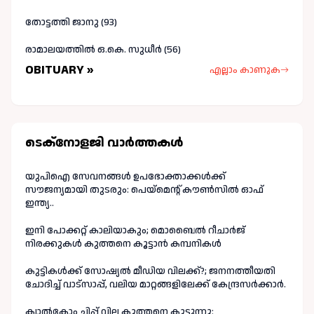
തോട്ടത്തി ജാനു (93)
രാമാലയത്തിൽ ഒ.കെ. സുധീർ (56)
OBITUARY »
എല്ലാം കാണുക
ടെക്നോളജി വാർത്തകള്‍
യുപിഐ സേവനങ്ങൾ ഉപഭോക്താക്കൾക്ക്
സൗജന്യമായി തുടരും: പെയ്മെന്റ് കൗൺസിൽ ഓഫ്
ഇന്ത്യ..
ഇനി പോക്കറ്റ് കാലിയാകും; മൊബൈൽ റീചാർജ്
നിരക്കുകൾ കുത്തനെ കൂട്ടാൻ കമ്പനികൾ
കുട്ടികൾക്ക് സോഷ്യൽ മീഡിയ വിലക്ക്?; ജനനത്തീയതി
ചോദിച്ച് വാട്‌സാപ്പ്, വലിയ മാറ്റങ്ങളിലേക്ക് കേന്ദ്രസർക്കാർ.
ക്വാൽകോം ചിപ്പ് വില കുത്തനെ കൂട്ടുന്നു: