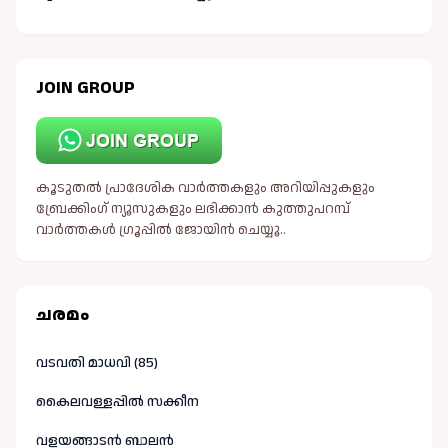
JOIN GROUP
കൂടുതൽ പ്രാദേശിക വാർത്തകളും അറിയിപ്പുകളും
ബ്രേക്കിംഗ് ന്യൂസുകളും ലഭിക്കാൻ കുത്തുപറമ്പ്
വാർത്തകൾ ഗ്രൂപ്പിൽ ജോയിൻ ചെയ്യൂ..
ചരമം
വടവതി മാധവി (85)
കൈലവള്ളപ്പിൽ സക്കീന
വളയങ്ങാടൻ ബാലൻ