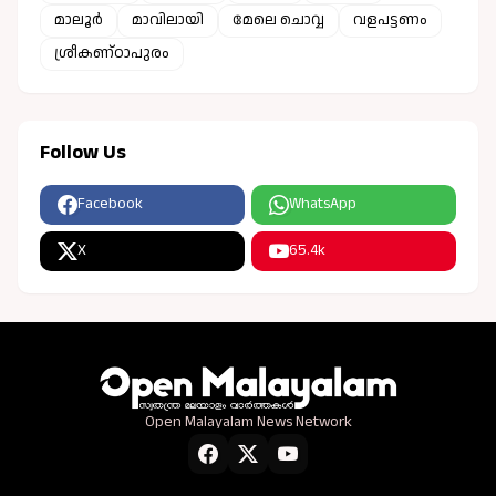
മാലൂർ
മാവിലായി
മേലെ ചൊവ്വ
വളപട്ടണം
ശ്രീകണ്ഠാപുരം
Follow Us
Facebook
WhatsApp
X
65.4k
Open Malayalam News Network