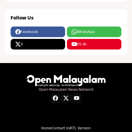
Follow Us
Facebook
WhatsApp
X
65.4k
Open Malayalam News Network
Home
Contact Us
RTL Version