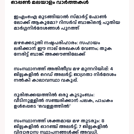
ഓപ്പണ്‍ മലയാളം വാർത്തകള്‍
ഇഎംഐ മുടങ്ങിയാൽ സ്മാർട്ട് ഫോൺ
ലോക്ക് ആകുമോ? റിസർവ് ബാങ്കിന്റെ പുതിയ
മാർഗ്ഗനിർദേശങ്ങൾ പുറത്ത്
മഴക്കെടുതി നഷ്ടപരിഹാരം: സഹായം
ലഭിക്കാൻ ഈ നാല് രേഖകൾ വേണം; തുക
നേരിട്ട് ബാങ്ക് അക്കൗണ്ടിലേക്ക്
സംസ്ഥാനത്ത് അതിതീവ്ര മഴ മുന്നറിയിപ്പ്: 4
ജില്ലകളിൽ റെഡ് അലർട്ട്; ജാഗ്രതാ നിർദേശം
നൽകി കാലാവസ്ഥാ വകുപ്പ്.
ദുരിതക്കയത്തിൽ ഒരു കുടുംബം:
വീടിനുള്ളിൽ സഞ്ചരിക്കാൻ പലക, പാചകം
ഉൾപ്പെടെ ‘വെള്ളത്തിൽ’
സംസ്ഥാനത്ത് ശക്തമായ മഴ തുടരും: 8
ജില്ലകളിൽ ഓറഞ്ച് അലർട്ട്; 7 ജില്ലകളിൽ
വിദ്യാഭ്യാസ സ്ഥാപനങ്ങൾക്ക് അവധി.