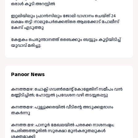
ഒരാൾ കൂടി അറസ്റ്റിൽ
ഇറ്റലിയിലും ഫ്രാൻസിലും ജോലി വാഗ്ദാനം ചെയ്ത് 24
ലക്ഷം തട്ടി :നാലുപേർക്കെതിരെ ആലക്കോട് പോലീസ്
കേസ് എടുത്തു
കേളകം പെരുന്താനത്ത് ബൈക്കും ബസ്സും കൂട്ടിയിടിച്ച്
യുവാവ് മരിച്ചു.
Panoor News
കനത്തമഴ: ചൊക്ലി ഗവൺമെന്റ് കോളേജിന് സമീപം വൻ
മണ്ണിടിച്ചിൽ; ഹോസ്റ്റൽ പ്രവേശന വഴി തടസ്സപ്പെട്ടു
കനത്തമഴ: പുല്ലൂക്കരയിൽ വീടിന്റെ അടുക്കളഭാഗം
തകർന്നു
കനത്ത മഴ: പാനൂർ മേഖലയിൽ പരക്കെ നാശനഷ്ടം;
പെരിങ്ങത്തൂരിൽ സുരക്ഷാ മുൻകരുതലുകൾ
ശക്തമാക്കി