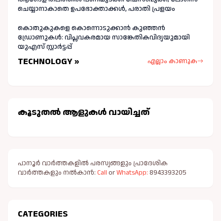
ചെയ്യാനാകാതെ ഉപഭോക്താക്കള്‍, പരാതി പ്രളയം
കൊതുകുകളെ കൊന്നൊടുക്കാൻ കുഞ്ഞൻ
ഡ്രോണുകൾ: വിപ്ലവകരമായ സാങ്കേതികവിദ്യയുമായി
യുഎസ് സ്റ്റാർട്ടപ്പ്
TECHNOLOGY »
എല്ലാം കാണുക
കൂടുതല്‍ ആളുകള്‍ വായിച്ചത്
പാനൂർ വാർത്തകളിൽ പരസ്യങ്ങളും പ്രാദേശിക
വാർത്തകളും നൽകാൻ:
Call
or
WhatsApp:
8943393205
CATEGORIES