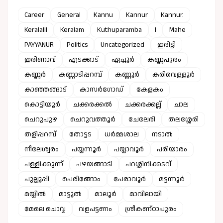
Career
General
Kannu
Kannur
Kannur.
Keralalll
Keralam
Kuthuparamba
l
Mahe
PAYYANUR
Politics
Uncategorized
ഇരിട്ടി
ഇരിണാവ്
എടക്കാട്
ഏച്ചൂർ
കണ്ണപുരം
കണ്ണർ
കണ്ണാടിപ്പറമ്പ്
കണ്ണൂർ
കരിവെള്ളൂർ
കാഞ്ഞങ്ങാട്
കാസർഗോഡ്
കേളകം
കൊട്ടിയൂർ
ചക്കരക്കൽ
ചക്കരക്കല്ല്
ചാല
ചെറുപുഴ
ചെറുവത്തൂർ
ചേലേരി
തലശ്ശേരി
തളിപ്പറമ്പ്
തോട്ടട
ധർമ്മശാല
നടാൽ
നീലേശ്വരം
പയ്യന്നൂർ
പയ്യാവൂർ
പരിയാരം
പള്ളിക്കുന്ന്
പഴയങ്ങാടി
പറശ്ശിനിക്കടവ്
പുല്ലൂപ്പി
പെരിങ്ങോം
പേരാവൂർ
മട്ടന്നൂർ
മയ്യിൽ
മാട്ടൂൽ
മാലൂർ
മാവിലായി
മേലെ ചൊവ്വ
വളപട്ടണം
ശ്രീകണ്ഠാപുരം