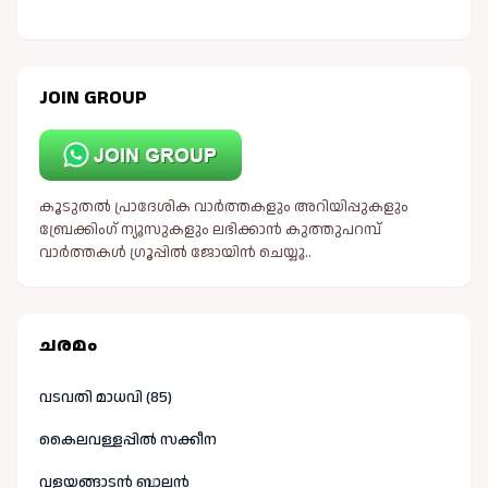
JOIN GROUP
കൂടുതൽ പ്രാദേശിക വാർത്തകളും അറിയിപ്പുകളും
ബ്രേക്കിംഗ് ന്യൂസുകളും ലഭിക്കാൻ കുത്തുപറമ്പ്
വാർത്തകൾ ഗ്രൂപ്പിൽ ജോയിൻ ചെയ്യൂ..
ചരമം
വടവതി മാധവി (85)
കൈലവള്ളപ്പിൽ സക്കീന
വളയങ്ങാടൻ ബാലൻ