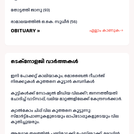
തോട്ടത്തി ജാനു (93)
രാമാലയത്തിൽ ഒ.കെ. സുധീർ (56)
OBITUARY »
എല്ലാം കാണുക
ടെക്നോളജി വാർത്തകള്‍
ഇനി പോക്കറ്റ് കാലിയാകും; മൊബൈൽ റീചാർജ്
നിരക്കുകൾ കുത്തനെ കൂട്ടാൻ കമ്പനികൾ
കുട്ടികൾക്ക് സോഷ്യൽ മീഡിയ വിലക്ക്?; ജനനത്തീയതി
ചോദിച്ച് വാട്‌സാപ്പ്, വലിയ മാറ്റങ്ങളിലേക്ക് കേന്ദ്രസർക്കാർ.
ക്വാൽകോം ചിപ്പ് വില കുത്തനെ കൂട്ടുന്നു:
സ്മാർട്ട്ഫോണുകളുടെയും ലാപ്ടോപ്പുകളുടെയും വില
കുതിച്ചുയരും.
ആഗോള തലത്തിൽ പണിമുടക്കി ഫേസ്ബുക്ക്; ലോഗിന്‍