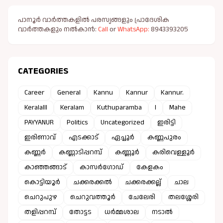
പാനൂർ വാർത്തകളിൽ പരസ്യങ്ങളും പ്രാദേശിക
വാർത്തകളും നൽകാൻ:
Call
or
WhatsApp:
8943393205
CATEGORIES
Career
General
Kannu
Kannur
Kannur.
Keralalll
Keralam
Kuthuparamba
l
Mahe
PAYYANUR
Politics
Uncategorized
ഇരിട്ടി
ഇരിണാവ്
എടക്കാട്
ഏച്ചൂർ
കണ്ണപുരം
കണ്ണർ
കണ്ണാടിപ്പറമ്പ്
കണ്ണൂർ
കരിവെള്ളൂർ
കാഞ്ഞങ്ങാട്
കാസർഗോഡ്
കേളകം
കൊട്ടിയൂർ
ചക്കരക്കൽ
ചക്കരക്കല്ല്
ചാല
ചെറുപുഴ
ചെറുവത്തൂർ
ചേലേരി
തലശ്ശേരി
തളിപ്പറമ്പ്
തോട്ടട
ധർമ്മശാല
നടാൽ