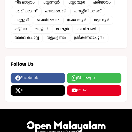
നീലേശ്വരം
പയ്യന്നൂർ
പയ്യാവൂർ
പരിയാരം
പള്ളിക്കുന്ന്
പഴയങ്ങാടി
പറശ്ശിനിക്കടവ്
പുല്ലൂപ്പി
പെരിങ്ങോം
പേരാവൂർ
മട്ടന്നൂർ
മയ്യിൽ
മാട്ടൂൽ
മാലൂർ
മാവിലായി
മേലെ ചൊവ്വ
വളപട്ടണം
ശ്രീകണ്ഠാപുരം
Follow Us
Facebook
WhatsApp
X
65.4k