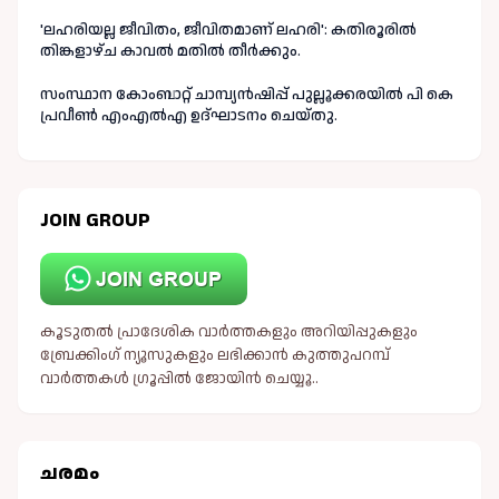
'ലഹരിയല്ല ജീവിതം, ജീവിതമാണ് ലഹരി': കതിരൂരിൽ
തിങ്കളാഴ്ച കാവൽ മതിൽ തീർക്കും.
സംസ്ഥാന കോംബാറ്റ് ചാമ്പ്യൻഷിപ്പ് പുല്ലൂക്കരയിൽ പി കെ
പ്രവീൺ എംഎൽഎ ഉദ്ഘാടനം ചെയ്തു.
JOIN GROUP
കൂടുതൽ പ്രാദേശിക വാർത്തകളും അറിയിപ്പുകളും
ബ്രേക്കിംഗ് ന്യൂസുകളും ലഭിക്കാൻ കുത്തുപറമ്പ്
വാർത്തകൾ ഗ്രൂപ്പിൽ ജോയിൻ ചെയ്യൂ..
ചരമം