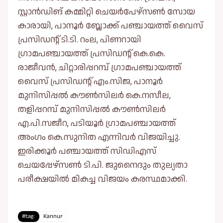
സ്റ്റാന്‍ഡിങ് കമ്മിറ്റി ചെയര്‍പേഴ്‌സണ്‍ സോയ
കാരായി, പാനൂര്‍ ബ്ലോക്ക് പഞ്ചായത്ത് വൈസ്
പ്രസിഡന്റ് ടി.ടി. റംല, പിണറായി
ഗ്രാമപഞ്ചായത്ത് പ്രസിഡന്റ് കെ.കെ.
രാജീവന്‍, ചിറ്റാരിപ്പറമ്പ് ഗ്രാമപഞ്ചായത്ത്
വൈസ് പ്രസിഡന്റ് എം.സിജ, പാനൂര്‍
മുനിസിപ്പല്‍ കൗണ്‍സിലര്‍ കെ.നസീല,
തളിപ്പറമ്പ് മുനിസിപ്പല്‍ കൗണ്‍സിലര്‍
എ.പി.സജീറ, പടിയൂര്‍ ഗ്രാമപഞ്ചായത്ത്
അംഗം കെ.സുനിത എന്നിവര്‍ വിജയിച്ചു.
ഇരിക്കൂര്‍ പഞ്ചായത്ത് സിഡിഎസ്
ചെയപ്പേഴ്‌സണ്‍ ടി.പി. ജുനൈദും തുല്യതാ
പരീക്ഷയില്‍ മികച്ച വിജയം കരസ്ഥമാക്കി.
#tag:
Kannur