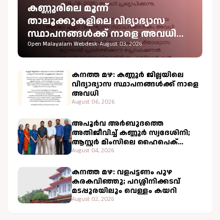
കണ്ണൂരിലെ മൂന്ന്
താലൂക്കുകളിലെ വിദ്യാഭ്യാസ
സ്ഥാപനങ്ങൾക്ക് നാളെ അവധി
പ്രഖ്യാപിച്ചു
Open Malayalam Webdesk
-
August 03, 2026
കനത്ത മഴ: കണ്ണൂർ ജില്ലയിലെ
വിദ്യാഭ്യാസ സ്ഥാപനങ്ങൾക്ക് നാളെ
അവധി
August 06, 2026
അപൂർവ അർബുദത്തെ
അതിജീവിച്ച് കണ്ണൂർ സ്വദേശിനി;
ആസ്റ്റർ മിംസിലെ ഹൈപെക്
ചികിത്സ വിജയകരം
August 04, 2026
കനത്ത മഴ: വളപട്ടണം പുഴ
കരകവിഞ്ഞു; പറശ്ശിനിക്കടവ്
മടപ്പുരയിലും വെള്ളം കയറി
August 02, 2026