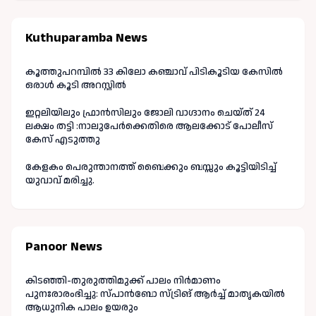
Kuthuparamba News
കൂത്തുപറമ്പിൽ 33 കിലോ കഞ്ചാവ് പിടികൂടിയ കേസിൽ
ഒരാൾ കൂടി അറസ്റ്റിൽ
ഇറ്റലിയിലും ഫ്രാൻസിലും ജോലി വാഗ്ദാനം ചെയ്ത് 24
ലക്ഷം തട്ടി :നാലുപേർക്കെതിരെ ആലക്കോട് പോലീസ്
കേസ് എടുത്തു
കേളകം പെരുന്താനത്ത് ബൈക്കും ബസ്സും കൂട്ടിയിടിച്ച്
യുവാവ് മരിച്ചു.
Panoor News
കിടഞ്ഞി-തുരുത്തിമുക്ക് പാലം നിർമാണം
പുനഃരാരംഭിച്ചു: സ്പാൻബോ സ്ട്രിങ് ആർച്ച് മാതൃകയിൽ
ആധുനിക പാലം ഉയരും