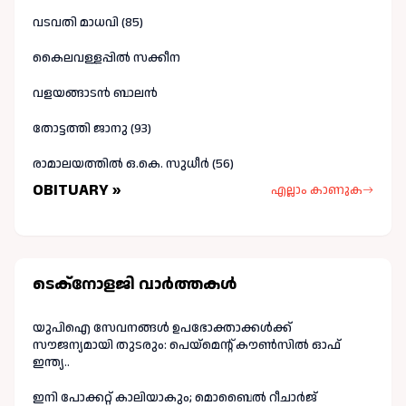
വടവതി മാധവി (85)
കൈലവള്ളപ്പിൽ സക്കീന
വളയങ്ങാടൻ ബാലൻ
തോട്ടത്തി ജാനു (93)
രാമാലയത്തിൽ ഒ.കെ. സുധീർ (56)
OBITUARY »
എല്ലാം കാണുക
ടെക്നോളജി വാർത്തകള്‍
യുപിഐ സേവനങ്ങൾ ഉപഭോക്താക്കൾക്ക്
സൗജന്യമായി തുടരും: പെയ്മെന്റ് കൗൺസിൽ ഓഫ്
ഇന്ത്യ..
ഇനി പോക്കറ്റ് കാലിയാകും; മൊബൈൽ റീചാർജ്